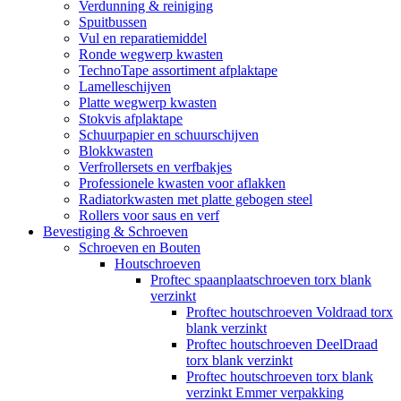
Verdunning & reiniging
Spuitbussen
Vul en reparatiemiddel
Ronde wegwerp kwasten
TechnoTape assortiment afplaktape
Lamelleschijven
Platte wegwerp kwasten
Stokvis afplaktape
Schuurpapier en schuurschijven
Blokkwasten
Verfrollersets en verfbakjes
Professionele kwasten voor aflakken
Radiatorkwasten met platte gebogen steel
Rollers voor saus en verf
Bevestiging & Schroeven
Schroeven en Bouten
Houtschroeven
Proftec spaanplaatschroeven torx blank
verzinkt
Proftec houtschroeven Voldraad torx
blank verzinkt
Proftec houtschroeven DeelDraad
torx blank verzinkt
Proftec houtschroeven torx blank
verzinkt Emmer verpakking