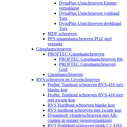
DynaPlus Unischroeven Emmer
verpakking
DynaPlus Unischroeven voldraad
Torx
DynaPlus Unischroeven deeldraad
Torx
MDF schroeven
PFS spaanplaatschroeven POZ geel
verzinkt
Gipsplaatschroeven
PROFTEC Gipsplaatschroeven
PROFTEC Gipsplaatschroeven fijn
PROFTEC Gipsplaatschroeven
Grof
Gipsplaatschroeven
RVS schroeven en Gevelschroeven
Proftec Tuinhout schroeven RVS-410 torx
blanke kop
Proftec Tuinhout schroeven RVS-410 torx
met zwarte kop
RVS Hardhout schroeven blanke kop
RVS hardhout schroeven met zwarte kop
Dynaplus® vlonderschroeven met AR-
coating in emmer (grootverpakking)
RVS Potdeksel schroeven blank C2 AISI-