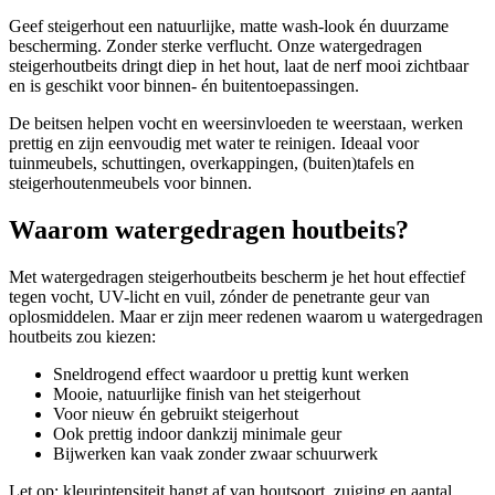
Geef steigerhout een natuurlijke, matte wash-look én duurzame
bescherming. Zonder sterke verflucht. Onze watergedragen
steigerhoutbeits dringt diep in het hout, laat de nerf mooi zichtbaar
en is geschikt voor binnen- én buitentoepassingen.
De beitsen helpen vocht en weersinvloeden te weerstaan, werken
prettig en zijn eenvoudig met water te reinigen. Ideaal voor
tuinmeubels, schuttingen, overkappingen, (buiten)tafels en
steigerhoutenmeubels voor binnen.
Waarom watergedragen houtbeits?
Met watergedragen steigerhoutbeits bescherm je het hout effectief
tegen vocht, UV-licht en vuil, zónder de penetrante geur van
oplosmiddelen. Maar er zijn meer redenen waarom u watergedragen
houtbeits zou kiezen:
Sneldrogend effect waardoor u prettig kunt werken
Mooie, natuurlijke finish van het steigerhout
Voor nieuw én gebruikt steigerhout
Ook prettig indoor dankzij minimale geur
Bijwerken kan vaak zonder zwaar schuurwerk
Let op: kleurintensiteit hangt af van houtsoort, zuiging en aantal