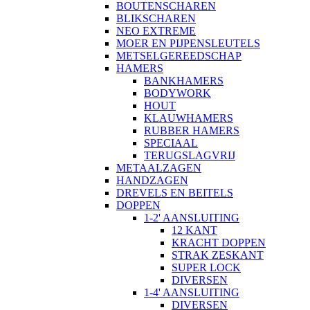
BOUTENSCHAREN
BLIKSCHAREN
NEO EXTREME
MOER EN PIJPENSLEUTELS
METSELGEREEDSCHAP
HAMERS
BANKHAMERS
BODYWORK
HOUT
KLAUWHAMERS
RUBBER HAMERS
SPECIAAL
TERUGSLAGVRIJ
METAALZAGEN
HANDZAGEN
DREVELS EN BEITELS
DOPPEN
1-2' AANSLUITING
12 KANT
KRACHT DOPPEN
STRAK ZESKANT
SUPER LOCK
DIVERSEN
1-4' AANSLUITING
DIVERSEN