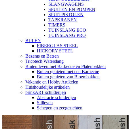
SLANGWAGENS
SPUITEN EN POMPEN
SPUITPISTOLEN
TAPKRANEN
TIMERS
TUINSLANG ECO
TUINSLANG PRO
BIJLEN
FIBERGLAS STEEL
HICKORY STEEL
Bezems en Batsen
Tricotech Waterslang
Buiten leven met Barbecue en Platenbakken
Buiten genieten met een Barbecue
Buiten genieten van Bloembakken
Vakantie en Hobby Artikelen
Huishoudelijke artikelen
brinkART schilderijen
Abstracte schilderijen
Stilleven
Schepen en zeegezichten