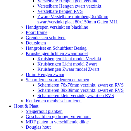
Verstelbare Hengen geel verzinkt
Verstelbare Hengen zwart verzinkt
Verstelbare hengen RVS
Zware Verstelbare duimheng 6x50mm
zwart/verzinkt plaat 80x150mm Gaten M11
Handgrepen verzinkt en blackline
Poort frame
Grendels en schuiven
Deursloten
Hangrolset en Schuifdeur Beslag
Kruishengen licht en zwaarmodel
Kruishengen Licht model Verzinkt
Kruishengen Licht model Zwart
Kruishengen Zwaar model Zwart
Duim Hengen zwaar
Scharnieren voor deuren en ramen
Scharnieren 76x76mm verzinkt, zwart en RVS
Scharnieren 89x89mm verzinkt, zwart en RVS
Scharnieren klein verzinkt, zwart en RVS
Keuken en meubelscharnieren
Hout & Plaat
Steigerhout planken
Geschaafd en gedroogd vuren hout
MDF platen in verschillende dikte
Douglas hout