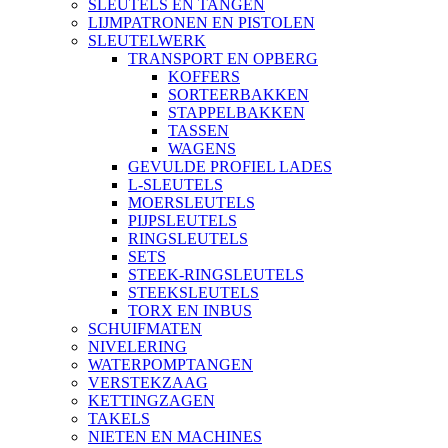
SLEUTELS EN TANGEN
LIJMPATRONEN EN PISTOLEN
SLEUTELWERK
TRANSPORT EN OPBERG
KOFFERS
SORTEERBAKKEN
STAPPELBAKKEN
TASSEN
WAGENS
GEVULDE PROFIEL LADES
L-SLEUTELS
MOERSLEUTELS
PIJPSLEUTELS
RINGSLEUTELS
SETS
STEEK-RINGSLEUTELS
STEEKSLEUTELS
TORX EN INBUS
SCHUIFMATEN
NIVELERING
WATERPOMPTANGEN
VERSTEKZAAG
KETTINGZAGEN
TAKELS
NIETEN EN MACHINES