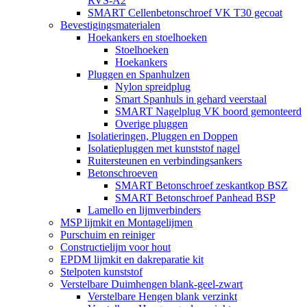
RVS-A2
SMART Cellenbetonschroef VK T30 gecoat
Bevestigingsmaterialen
Hoekankers en stoelhoeken
Stoelhoeken
Hoekankers
Pluggen en Spanhulzen
Nylon spreidplug
Smart Spanhuls in gehard veerstaal
SMART Nagelplug VK boord gemonteerd
Overige pluggen
Isolatieringen, Pluggen en Doppen
Isolatiepluggen met kunststof nagel
Ruitersteunen en verbindingsankers
Betonschroeven
SMART Betonschroef zeskantkop BSZ
SMART Betonschroef Panhead BSP
Lamello en lijmverbinders
MSP lijmkit en Montagelijmen
Purschuim en reiniger
Constructielijm voor hout
EPDM lijmkit en dakreparatie kit
Stelpoten kunststof
Verstelbare Duimhengen blank-geel-zwart
Verstelbare Hengen blank verzinkt