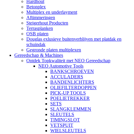
Hardhout
Betonplex
Multiplex en underlayment
Aftimmeringen
Steigerhout Producten
Terrasplanken
OSB platen
Douglas exlusieve buitenverblijven met platdak en
schuindak
Gegronde platen multiplexen
Gereedschap & Machines
Ontdek Topkwaliteit met NEO Gereedschap
NEO Automotive Tools
BANKSCHROEVEN
ACCULADERS
BANDENLICHTERS
OLIEFILTERDOPPEN
PICK-UP TOOLS
POELIETREKKER
SETS
SLANGKLEMMEN
SLEUTELS
TIMINGSLOT
VETSPUIT
WIELSLEUTELS