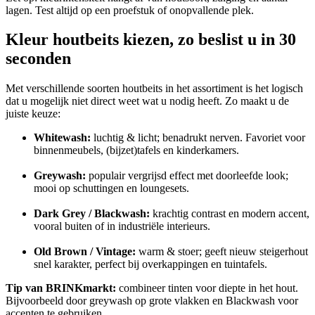
lagen. Test altijd op een proefstuk of onopvallende plek.
Kleur houtbeits kiezen, zo beslist u in 30
seconden
Met verschillende soorten houtbeits in het assortiment is het logisch
dat u mogelijk niet direct weet wat u nodig heeft. Zo maakt u de
juiste keuze:
Whitewash:
luchtig & licht; benadrukt nerven. Favoriet voor
binnenmeubels, (bijzet)tafels en kinderkamers.
Greywash:
populair vergrijsd effect met doorleefde look;
mooi op schuttingen en loungesets.
Dark Grey / Blackwash:
krachtig contrast en modern accent,
vooral buiten of in industriële interieurs.
Old Brown / Vintage:
warm & stoer; geeft nieuw steigerhout
snel karakter, perfect bij overkappingen en tuintafels.
Tip van BRINKmarkt:
combineer tinten voor diepte in het hout.
Bijvoorbeeld door greywash op grote vlakken en Blackwash voor
accenten te gebruiken