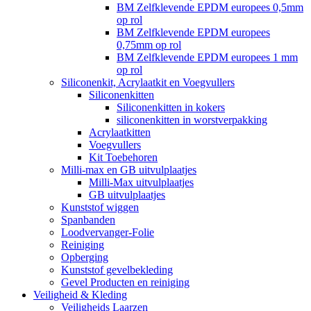
BM Zelfklevende EPDM europees 0,5mm
op rol
BM Zelfklevende EPDM europees
0,75mm op rol
BM Zelfklevende EPDM europees 1 mm
op rol
Siliconenkit, Acrylaatkit en Voegvullers
Siliconenkitten
Siliconenkitten in kokers
siliconenkitten in worstverpakking
Acrylaatkitten
Voegvullers
Kit Toebehoren
Milli-max en GB uitvulplaatjes
Milli-Max uitvulplaatjes
GB uitvulplaatjes
Kunststof wiggen
Spanbanden
Loodvervanger-Folie
Reiniging
Opberging
Kunststof gevelbekleding
Gevel Producten en reiniging
Veiligheid & Kleding
Veiligheids Laarzen