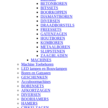
BETONBOREN
BITSSETS
BOORKOPPEN
DIAMANTBOREN
DIVERSEN
DRAADBORSTELS
FREESSETS
GATENZAGEN
HOUTBOREN
KOMBOREN
METAALBOREN
SLIJPSTENEN
ZAAGBLADEN
MACHINES
Machine Toebehoren
LED lampen en Bouwlampen
Boren en Gatzagen
GESCHENKEN
Accuboormachines
BORENSETS
AFKORTZAGEN
DIVERSEN
BOORHAMERS
HAMERS
CIRKELZAGEN