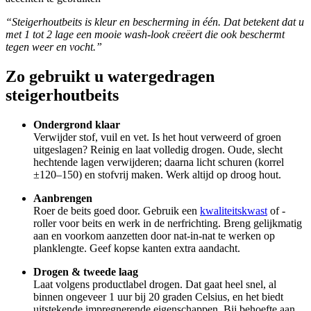
“Steigerhoutbeits is kleur en bescherming in één. Dat betekent dat u
met 1 tot 2 lage een mooie wash-look creëert die ook beschermt
tegen weer en vocht.”
Zo gebruikt u watergedragen
steigerhoutbeits
Ondergrond klaar
Verwijder stof, vuil en vet. Is het hout verweerd of groen
uitgeslagen? Reinig en laat volledig drogen. Oude, slecht
hechtende lagen verwijderen; daarna licht schuren (korrel
±120–150) en stofvrij maken. Werk altijd op droog hout.
Aanbrengen
Roer de beits goed door. Gebruik een
kwaliteitskwast
of -
roller voor beits en werk in de nerfrichting. Breng gelijkmatig
aan en voorkom aanzetten door nat-in-nat te werken op
planklengte. Geef kopse kanten extra aandacht.
Drogen & tweede laag
Laat volgens productlabel drogen. Dat gaat heel snel, al
binnen ongeveer 1 uur bij 20 graden Celsius, en het biedt
uitstekende impregnerende eigenschappen. Bij behoefte aan