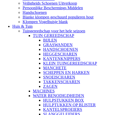
Veiligheids Schoenen Uitverkoop
Persoonlijke Beschermings Middelen
Handschoenen
Blanke klompen geschuurd populieren hout
Klompen Vogelhuisje blank
Huis & Tuin
Tuingereedschap voor het hele seizoen
TUIN GEREEDSCHAP
BIJLEN
GRASWANDEN
HANDSCHOENEN
HEGGESCHAREN
KANTENKNIPPERS
KLEIN TUINGEREEDSCHAP
MANCHETE
SCHEPPEN EN HARKEN
SNOEISCHAREN
TAKKENSCHAREN
ZAGEN
MACHINES
WATER BENODIGDHEDEN
HULPSTUKKEN BOX
HULPTUKKEN OP BLISTER
KANTELSPROEIERS
SLANGGELEIDERS