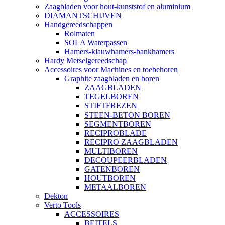
Zaagbladen voor hout-kunststof en aluminium
DIAMANTSCHIJVEN
Handgereedschappen
Rolmaten
SOLA Waterpassen
Hamers-klauwhamers-bankhamers
Hardy Metselgereedschap
Accessoires voor Machines en toebehoren
Graphite zaagbladen en boren
ZAAGBLADEN
TEGELBOREN
STIFTFREZEN
STEEN-BETON BOREN
SEGMENTBOREN
RECIPROBLADE
RECIPRO ZAAGBLADEN
MULTIBOREN
DECOUPEERBLADEN
GATENBOREN
HOUTBOREN
METAALBOREN
Dekton
Verto Tools
ACCESSOIRES
BEITELS