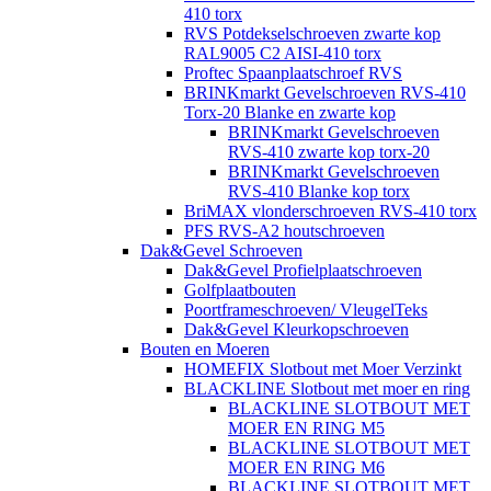
410 torx
RVS Potdekselschroeven zwarte kop
RAL9005 C2 AISI-410 torx
Proftec Spaanplaatschroef RVS
BRINKmarkt Gevelschroeven RVS-410
Torx-20 Blanke en zwarte kop
BRINKmarkt Gevelschroeven
RVS-410 zwarte kop torx-20
BRINKmarkt Gevelschroeven
RVS-410 Blanke kop torx
BriMAX vlonderschroeven RVS-410 torx
PFS RVS-A2 houtschroeven
Dak&Gevel Schroeven
Dak&Gevel Profielplaatschroeven
Golfplaatbouten
Poortframeschroeven/ VleugelTeks
Dak&Gevel Kleurkopschroeven
Bouten en Moeren
HOMEFIX Slotbout met Moer Verzinkt
BLACKLINE Slotbout met moer en ring
BLACKLINE SLOTBOUT MET
MOER EN RING M5
BLACKLINE SLOTBOUT MET
MOER EN RING M6
BLACKLINE SLOTBOUT MET