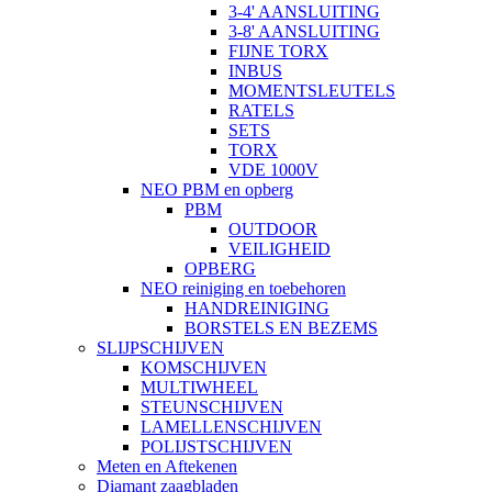
3-4' AANSLUITING
3-8' AANSLUITING
FIJNE TORX
INBUS
MOMENTSLEUTELS
RATELS
SETS
TORX
VDE 1000V
NEO PBM en opberg
PBM
OUTDOOR
VEILIGHEID
OPBERG
NEO reiniging en toebehoren
HANDREINIGING
BORSTELS EN BEZEMS
SLIJPSCHIJVEN
KOMSCHIJVEN
MULTIWHEEL
STEUNSCHIJVEN
LAMELLENSCHIJVEN
POLIJSTSCHIJVEN
Meten en Aftekenen
Diamant zaagbladen