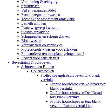
Verdunning & reiniging
Spuitbussen
Vul en reparatiemiddel
Ronde wegwerp kwasten
TechnoTape assortiment afplaktape
Lamelleschijven
Platte wegwerp kwasten
Stokvis afplaktape
Schuurpapier en schuurschijven
Blokkwasten
Verfrollersets en verfbakjes
Professionele kwasten voor aflakken
Radiatorkwasten met platte gebogen steel
Rollers voor saus en verf
Bevestiging & Schroeven
Schroeven en Bouten
Houtschroeven
Proftec spaanplaatschroeven torx blank
verzinkt
Proftec houtschroeven Voldraad torx
blank verzinkt
Proftec houtschroeven DeelDraad
torx blank verzinkt
Proftec houtschroeven torx blank
verzinkt Emmer verpakking