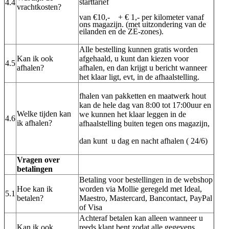
starttarief
4.4
vrachtkosten?
van €10,- + € 1,- per kilometer vanaf
ons magazijn. (met uitzondering van de
eilanden en de ZE-zones).
Alle bestelling kunnen gratis worden
Kan ik ook
afgehaald, u kunt dan kiezen voor
4.5
afhalen?
afhalen, en dan krijgt u bericht wanneer
het klaar ligt, evt, in de afhaalstelling.
fhalen van pakketten en maatwerk hout
kan de hele dag van 8:00 tot 17:00uur en
Welke tijden kan
we kunnen het klaar leggen in de
4.6
ik afhalen?
afhaalstelling buiten tegen ons magazijn,
dan kunt u dag en nacht afhalen ( 24/6)
Vragen over
betalingen
Betaling voor bestellingen in de webshop
Hoe kan ik
worden via Mollie geregeld met Ideal,
5.1
betalen?
Maestro, Mastercard, Bancontact, PayPal
of Visa
Achteraf betalen kan alleen wanneer u
Kan ik ook
reeds klant bent zodat alle gegevens