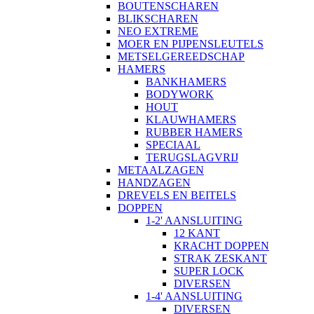
BOUTENSCHAREN
BLIKSCHAREN
NEO EXTREME
MOER EN PIJPENSLEUTELS
METSELGEREEDSCHAP
HAMERS
BANKHAMERS
BODYWORK
HOUT
KLAUWHAMERS
RUBBER HAMERS
SPECIAAL
TERUGSLAGVRIJ
METAALZAGEN
HANDZAGEN
DREVELS EN BEITELS
DOPPEN
1-2' AANSLUITING
12 KANT
KRACHT DOPPEN
STRAK ZESKANT
SUPER LOCK
DIVERSEN
1-4' AANSLUITING
DIVERSEN