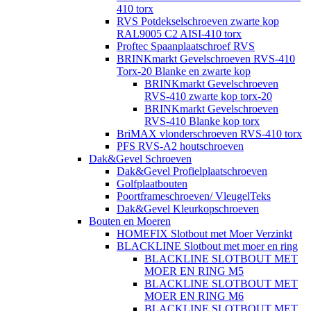
410 torx
RVS Potdekselschroeven zwarte kop
RAL9005 C2 AISI-410 torx
Proftec Spaanplaatschroef RVS
BRINKmarkt Gevelschroeven RVS-410
Torx-20 Blanke en zwarte kop
BRINKmarkt Gevelschroeven
RVS-410 zwarte kop torx-20
BRINKmarkt Gevelschroeven
RVS-410 Blanke kop torx
BriMAX vlonderschroeven RVS-410 torx
PFS RVS-A2 houtschroeven
Dak&Gevel Schroeven
Dak&Gevel Profielplaatschroeven
Golfplaatbouten
Poortframeschroeven/ VleugelTeks
Dak&Gevel Kleurkopschroeven
Bouten en Moeren
HOMEFIX Slotbout met Moer Verzinkt
BLACKLINE Slotbout met moer en ring
BLACKLINE SLOTBOUT MET
MOER EN RING M5
BLACKLINE SLOTBOUT MET
MOER EN RING M6
BLACKLINE SLOTBOUT MET