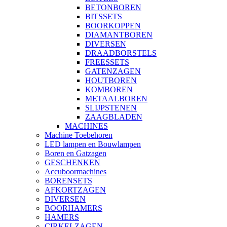
BETONBOREN
BITSSETS
BOORKOPPEN
DIAMANTBOREN
DIVERSEN
DRAADBORSTELS
FREESSETS
GATENZAGEN
HOUTBOREN
KOMBOREN
METAALBOREN
SLIJPSTENEN
ZAAGBLADEN
MACHINES
Machine Toebehoren
LED lampen en Bouwlampen
Boren en Gatzagen
GESCHENKEN
Accuboormachines
BORENSETS
AFKORTZAGEN
DIVERSEN
BOORHAMERS
HAMERS
CIRKELZAGEN