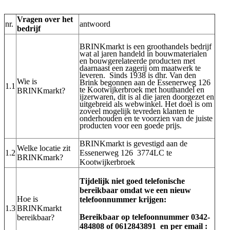
Vragen over het
nr.
antwoord
bedrijf
BRINKmarkt is een groothandels bedrijf
wat al jaren handeld in bouwmaterialen
en bouwgerelateerde producten met
daarnaast een zagerij om maatwerk te
leveren. Sinds 1938 is dhr. Van den
Wie is
Brink begonnen aan de Essenerweg 126
1.1
te Kootwijkerbroek met houthandel en
BRINKmarkt?
ijzerwaren, dit is al die jaren doorgezet en
uitgebreid als webwinkel. Het doel is om
zoveel mogelijk tevreden klanten te
onderhouden en te voorzien van de juiste
producten voor een goede prijs.
BRINKmarkt is gevestigd aan de
Welke locatie zit
1.2
Essenerweg 126 3774LC te
BRINKmark?
Kootwijkerbroek
Tijdelijk niet goed telefonische
bereikbaar omdat we een nieuw
Hoe is
telefoonnummer krijgen:
1.3
BRINKmarkt
Bereikbaar op telefoonnummer 0342-
bereikbaar?
484808 of 0612843891 en per email :