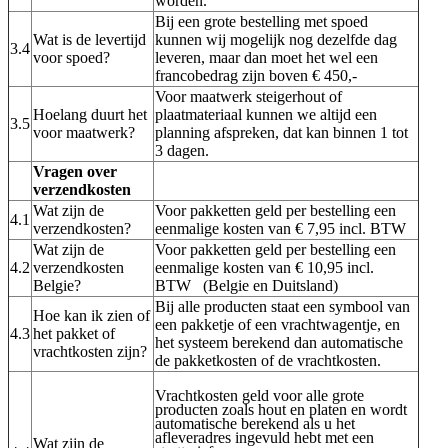
worden.
Bij een grote bestelling met spoed
Wat is de levertijd
kunnen wij mogelijk nog dezelfde dag
3.4
voor spoed?
leveren, maar dan moet het wel een
francobedrag zijn boven € 450,-
Voor maatwerk steigerhout of
Hoelang duurt het
plaatmateriaal kunnen we altijd een
3.5
voor maatwerk?
planning afspreken, dat kan binnen 1 tot
3 dagen.
Vragen over
verzendkosten
Wat zijn de
Voor pakketten geld per bestelling een
4.1
verzendkosten?
eenmalige kosten van € 7,95 incl. BTW
Wat zijn de
Voor pakketten geld per bestelling een
4.2
verzendkosten
eenmalige kosten van € 10,95 incl.
Belgie?
BTW (Belgie en Duitsland)
Bij alle producten staat een symbool van
Hoe kan ik zien of
een pakketje of een vrachtwagentje, en
4.3
het pakket of
het systeem berekend dan automatische
vrachtkosten zijn?
de pakketkosten of de vrachtkosten.
Vrachtkosten geld voor alle grote
producten zoals hout en platen en wordt
automatische berekend als u het
afleveradres ingevuld hebt met een
Wat zijn de