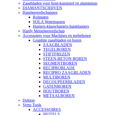
Zaagbladen voor hout-kunststof en aluminium
DIAMANTSCHIJVEN
Handgereedschappen
Rolmaten
SOLA Waterpassen
Hamers-klauwhamers-bankhamers
Hardy Metselgereedschap
Accessoires voor Machines en toebehoren
Graphite zaagbladen en boren
ZAAGBLADEN
TEGELBOREN
STIFTFREZEN
STEEN-BETON BOREN
SEGMENTBOREN
RECIPROBLADE
RECIPRO ZAAGBLADEN
MULTIBOREN
DECOUPEERBLADEN
GATENBOREN
HOUTBOREN
METAALBOREN
Dekton
Verto Tools
ACCESSOIRES
BEITELS