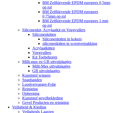
BM Zelfklevende EPDM europees 0,5mm
op rol
BM Zelfklevende EPDM europees
0,75mm op rol
BM Zelfklevende EPDM europees 1 mm
op rol
Siliconenkit, Acrylaatkit en Voegvullers
Siliconenkitten
Siliconenkitten in kokers
siliconenkitten in worstverpakking
Acrylaatkitten
Voegvullers
Kit Toebehoren
Milli-max en GB uitvulplaatjes
Milli-Max uitvulplaatjes
GB uitvulplaatjes
Kunststof wiggen
Spanbanden
Loodvervanger-Folie
Reiniging
Opberging
Kunststof gevelbekleding
Gevel Producten en reiniging
Veiligheid & Kleding
Veiligheids Laarzen