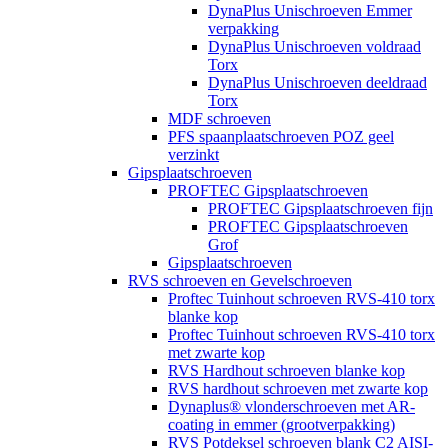
DynaPlus Unischroeven Emmer
verpakking
DynaPlus Unischroeven voldraad
Torx
DynaPlus Unischroeven deeldraad
Torx
MDF schroeven
PFS spaanplaatschroeven POZ geel
verzinkt
Gipsplaatschroeven
PROFTEC Gipsplaatschroeven
PROFTEC Gipsplaatschroeven fijn
PROFTEC Gipsplaatschroeven
Grof
Gipsplaatschroeven
RVS schroeven en Gevelschroeven
Proftec Tuinhout schroeven RVS-410 torx
blanke kop
Proftec Tuinhout schroeven RVS-410 torx
met zwarte kop
RVS Hardhout schroeven blanke kop
RVS hardhout schroeven met zwarte kop
Dynaplus® vlonderschroeven met AR-
coating in emmer (grootverpakking)
RVS Potdeksel schroeven blank C2 AISI-