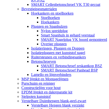
RVS-A2
SMART Cellenbetonschroef VK T30 gecoat
Bevestigingsmaterialen
Hoekankers en stoelhoeken
Stoelhoeken
Hoekankers
Pluggen en Spanhulzen
Nylon spreidplug
Smart Spanhuls in gehard veerstaal
SMART Nagelplug VK boord gemonteerd
Overige pluggen
Isolatieringen, Pluggen en Doppen
Isolatiepluggen met kunststof nagel
Ruitersteunen en verbindingsankers
Betonschroeven
SMART Betonschroef zeskantkop BSZ
SMART Betonschroef Panhead BSP
Lamello en lijmverbinders
MSP lijmkit en Montagelijmen
Purschuim en reiniger
Constructielijm voor hout
EPDM lijmkit en dakreparatie kit
Stelpoten kunststof
Verstelbare Duimhengen blank-geel-zwart
Verstelbare Hengen blank verzinkt