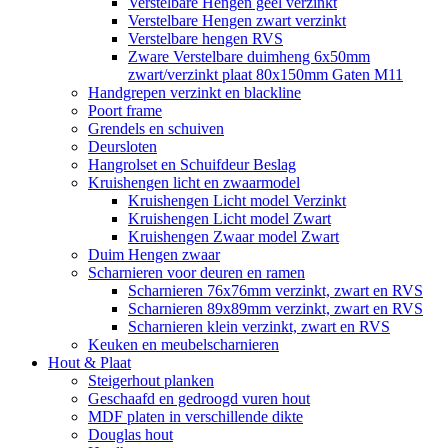
Verstelbare Hengen geel verzinkt
Verstelbare Hengen zwart verzinkt
Verstelbare hengen RVS
Zware Verstelbare duimheng 6x50mm
zwart/verzinkt plaat 80x150mm Gaten M11
Handgrepen verzinkt en blackline
Poort frame
Grendels en schuiven
Deursloten
Hangrolset en Schuifdeur Beslag
Kruishengen licht en zwaarmodel
Kruishengen Licht model Verzinkt
Kruishengen Licht model Zwart
Kruishengen Zwaar model Zwart
Duim Hengen zwaar
Scharnieren voor deuren en ramen
Scharnieren 76x76mm verzinkt, zwart en RVS
Scharnieren 89x89mm verzinkt, zwart en RVS
Scharnieren klein verzinkt, zwart en RVS
Keuken en meubelscharnieren
Hout & Plaat
Steigerhout planken
Geschaafd en gedroogd vuren hout
MDF platen in verschillende dikte
Douglas hout