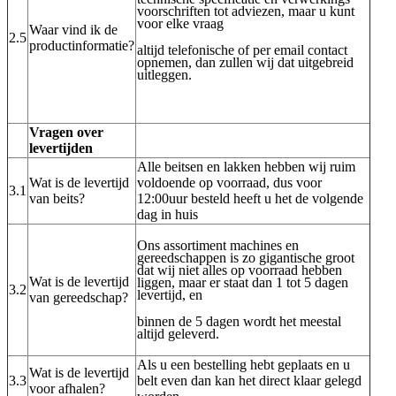
voorschriften tot adviezen, maar u kunt
voor elke vraag
Waar vind ik de
2.5
productinformatie?
altijd telefonische of per email contact
opnemen, dan zullen wij dat uitgebreid
uitleggen.
Vragen over
levertijden
Alle beitsen en lakken hebben wij ruim
Wat is de levertijd
voldoende op voorraad, dus voor
3.1
van beits?
12:00uur besteld heeft u het de volgende
dag in huis
Ons assortiment machines en
gereedschappen is zo gigantische groot
dat wij niet alles op voorraad hebben
Wat is de levertijd
liggen, maar er staat dan 1 tot 5 dagen
3.2
levertijd, en
van gereedschap?
binnen de 5 dagen wordt het meestal
altijd geleverd.
Als u een bestelling hebt geplaats en u
Wat is de levertijd
3.3
belt even dan kan het direct klaar gelegd
voor afhalen?