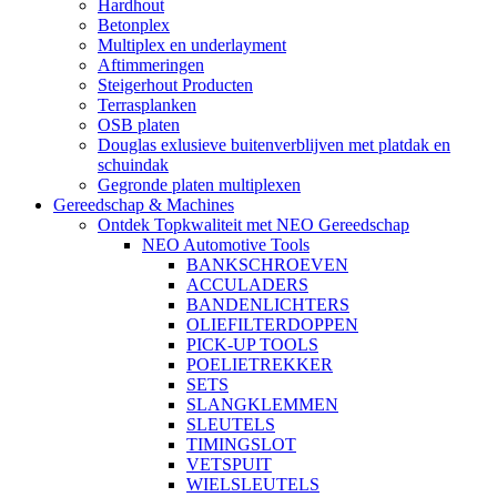
Hardhout
Betonplex
Multiplex en underlayment
Aftimmeringen
Steigerhout Producten
Terrasplanken
OSB platen
Douglas exlusieve buitenverblijven met platdak en
schuindak
Gegronde platen multiplexen
Gereedschap & Machines
Ontdek Topkwaliteit met NEO Gereedschap
NEO Automotive Tools
BANKSCHROEVEN
ACCULADERS
BANDENLICHTERS
OLIEFILTERDOPPEN
PICK-UP TOOLS
POELIETREKKER
SETS
SLANGKLEMMEN
SLEUTELS
TIMINGSLOT
VETSPUIT
WIELSLEUTELS