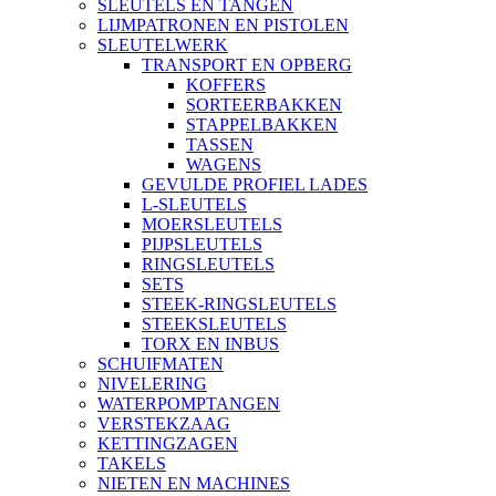
SLEUTELS EN TANGEN
LIJMPATRONEN EN PISTOLEN
SLEUTELWERK
TRANSPORT EN OPBERG
KOFFERS
SORTEERBAKKEN
STAPPELBAKKEN
TASSEN
WAGENS
GEVULDE PROFIEL LADES
L-SLEUTELS
MOERSLEUTELS
PIJPSLEUTELS
RINGSLEUTELS
SETS
STEEK-RINGSLEUTELS
STEEKSLEUTELS
TORX EN INBUS
SCHUIFMATEN
NIVELERING
WATERPOMPTANGEN
VERSTEKZAAG
KETTINGZAGEN
TAKELS
NIETEN EN MACHINES