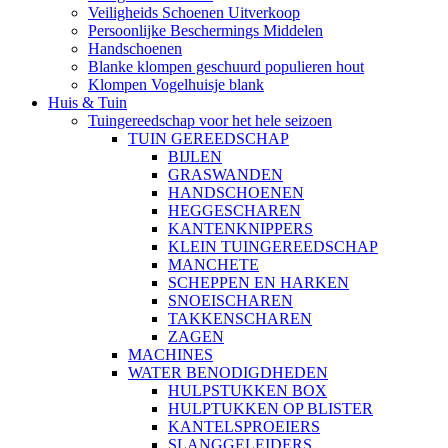
Veiligheids Schoenen Uitverkoop
Persoonlijke Beschermings Middelen
Handschoenen
Blanke klompen geschuurd populieren hout
Klompen Vogelhuisje blank
Huis & Tuin
Tuingereedschap voor het hele seizoen
TUIN GEREEDSCHAP
BIJLEN
GRASWANDEN
HANDSCHOENEN
HEGGESCHAREN
KANTENKNIPPERS
KLEIN TUINGEREEDSCHAP
MANCHETE
SCHEPPEN EN HARKEN
SNOEISCHAREN
TAKKENSCHAREN
ZAGEN
MACHINES
WATER BENODIGDHEDEN
HULPSTUKKEN BOX
HULPTUKKEN OP BLISTER
KANTELSPROEIERS
SLANGGELEIDERS