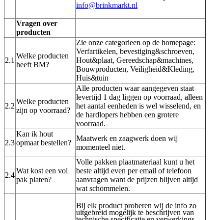
info@brinkmarkt.nl
Vragen over
producten
Zie onze categorieen op de homepage:
Verfartikelen, bevestiging&schroeven,
Welke producten
2.1
Hout&plaat, Gereedschap&machines,
heeft BM?
Bouwproducten, Veiligheid&Kleding,
Huis&tuin
Alle producten waar aangegeven staat
levertijd 1 dag liggen op voorraad, alleen
Welke producten
2.2
het aantal eenheden is wel wisselend, en
zijn op voorraad?
de hardlopers hebben een grotere
voorraad.
Kan ik hout
Maatwerk en zaagwerk doen wij
2.3
opmaat bestellen?
momenteel niet.
Volle pakken plaatmateriaal kunt u het
Wat kost een vol
beste altijd even per email of telefoon
2.4
pak platen?
aanvragen want de prijzen blijven altijd
wat schommelen.
Bij elk product proberen wij de info zo
uitgebreid mogelijk te beschrijven van
technische specificatie en verwerkings