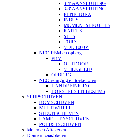
3-4' AANSLUITING
3-8' AANSLUITING
FIJNE TORX
INBUS
MOMENTSLEUTELS
RATELS
SETS
TORX
VDE 1000V
NEO PBM en opberg
PBM
OUTDOOR
VEILIGHEID
OPBERG
NEO reiniging en toebehoren
HANDREINIGING
BORSTELS EN BEZEMS
SLIJPSCHIJVEN
KOMSCHIJVEN
MULTIWHEEL
STEUNSCHIJVEN
LAMELLENSCHIJVEN
POLIJSTSCHIJVEN
Meten en Aftekenen
Diamant zaagbladen