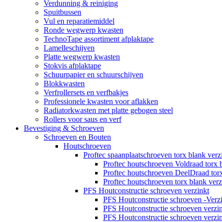
Verdunning & reiniging
Spuitbussen
Vul en reparatiemiddel
Ronde wegwerp kwasten
TechnoTape assortiment afplaktape
Lamelleschijven
Platte wegwerp kwasten
Stokvis afplaktape
Schuurpapier en schuurschijven
Blokkwasten
Verfrollersets en verfbakjes
Professionele kwasten voor aflakken
Radiatorkwasten met platte gebogen steel
Rollers voor saus en verf
Bevestiging & Schroeven
Schroeven en Bouten
Houtschroeven
Proftec spaanplaatschroeven torx blank verz
Proftec houtschroeven Voldraad torx 
Proftec houtschroeven DeelDraad torx
Proftec houtschroeven torx blank ve
PFS Houtconstructie schroeven verzinkt
PFS Houtconstructie schroeven -Verz
PFS Houtconstructie schroeven verz
PFS Houtconstructie schroeven verz