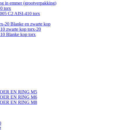
g in emmer (grootverpakking)
0 torx
005 C2 AISI-410 torx
-20 Blanke en zwarte kop
0 zwarte kop torx-20
0 Blanke kop torx
OER EN RING M5
OER EN RING M6
OER EN RING M8
0
2