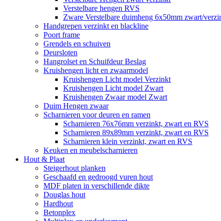
Verstelbare hengen RVS
Zware Verstelbare duimheng 6x50mm zwart/verz
Handgrepen verzinkt en blackline
Poort frame
Grendels en schuiven
Deursloten
Hangrolset en Schuifdeur Beslag
Kruishengen licht en zwaarmodel
Kruishengen Licht model Verzinkt
Kruishengen Licht model Zwart
Kruishengen Zwaar model Zwart
Duim Hengen zwaar
Scharnieren voor deuren en ramen
Scharnieren 76x76mm verzinkt, zwart en RVS
Scharnieren 89x89mm verzinkt, zwart en RVS
Scharnieren klein verzinkt, zwart en RVS
Keuken en meubelscharnieren
Hout & Plaat
Steigerhout planken
Geschaafd en gedroogd vuren hout
MDF platen in verschillende dikte
Douglas hout
Hardhout
Betonplex