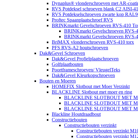
Dynaplus® vlonderschroeven met AR-coatin
RVS Potdeksel schroeven blank C2 AISI-41
RVS Potdekselschroeven zwarte kop RAL9
Proftec Spaanplaatschroef RVS
BRINKmarkt Gevelschroeven RVS-410 Torx
BRINKmarkt Gevelschroeven RVS-41
BRINKmarkt Gevelschroeven RVS-41
BriMAX vlonderschroeven RVS-410 torx
PFS RVS-A2 houtschroeven
Dak&Gevel Schroeven
Dak&Gevel Profielplaatschroeven
Golfplaatbouten
Poortframeschroeven/ VleugelTeks
Dak&Gevel Kleurkopschroeven
Bouten en Moeren
HOMEFIX Slotbout met Moer Verzinkt
BLACKLINE Slotbout met moer en ring
BLACKLINE SLOTBOUT MET M
BLACKLINE SLOTBOUT MET M
BLACKLINE SLOTBOUT MET M
Blackline Houtdraadbout
Constructiebouten
Constructiebouten verzinkt
Constructiebouten verzinkt M1
Constructiebouten verzinkt M1