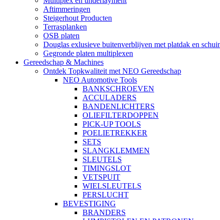
Multiplex en underlayment
Aftimmeringen
Steigerhout Producten
Terrasplanken
OSB platen
Douglas exlusieve buitenverblijven met platdak en schui
Gegronde platen multiplexen
Gereedschap & Machines
Ontdek Topkwaliteit met NEO Gereedschap
NEO Automotive Tools
BANKSCHROEVEN
ACCULADERS
BANDENLICHTERS
OLIEFILTERDOPPEN
PICK-UP TOOLS
POELIETREKKER
SETS
SLANGKLEMMEN
SLEUTELS
TIMINGSLOT
VETSPUIT
WIELSLEUTELS
PERSLUCHT
BEVESTIGING
BRANDERS