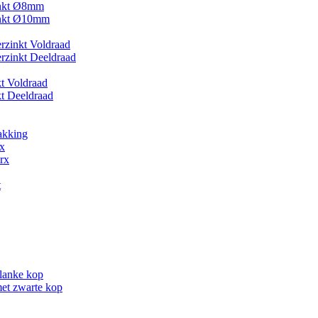
inkt Ø8mm
inkt Ø10mm
zinkt Voldraad
zinkt Deeldraad
kt Voldraad
kt Deeldraad
akking
x
rx
t
lanke kop
et zwarte kop