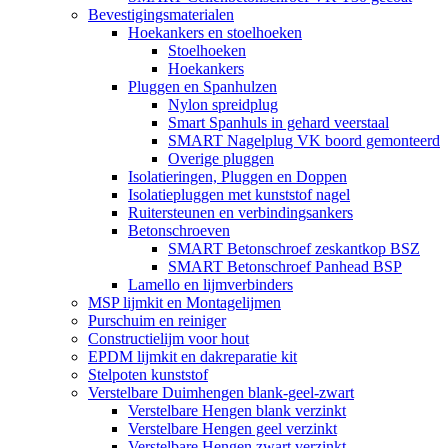
Bevestigingsmaterialen
Hoekankers en stoelhoeken
Stoelhoeken
Hoekankers
Pluggen en Spanhulzen
Nylon spreidplug
Smart Spanhuls in gehard veerstaal
SMART Nagelplug VK boord gemonteerd
Overige pluggen
Isolatieringen, Pluggen en Doppen
Isolatiepluggen met kunststof nagel
Ruitersteunen en verbindingsankers
Betonschroeven
SMART Betonschroef zeskantkop BSZ
SMART Betonschroef Panhead BSP
Lamello en lijmverbinders
MSP lijmkit en Montagelijmen
Purschuim en reiniger
Constructielijm voor hout
EPDM lijmkit en dakreparatie kit
Stelpoten kunststof
Verstelbare Duimhengen blank-geel-zwart
Verstelbare Hengen blank verzinkt
Verstelbare Hengen geel verzinkt
Verstelbare Hengen zwart verzinkt