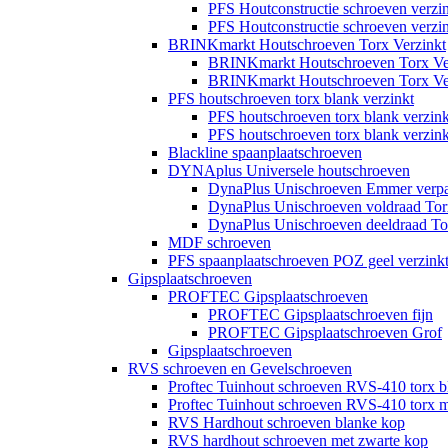
PFS Houtconstructie schroeven verz
PFS Houtconstructie schroeven verz
BRINKmarkt Houtschroeven Torx Verzinkt
BRINKmarkt Houtschroeven Torx Ver
BRINKmarkt Houtschroeven Torx Ver
PFS houtschroeven torx blank verzinkt
PFS houtschroeven torx blank verzin
PFS houtschroeven torx blank verzin
Blackline spaanplaatschroeven
DYNAplus Universele houtschroeven
DynaPlus Unischroeven Emmer verp
DynaPlus Unischroeven voldraad Tor
DynaPlus Unischroeven deeldraad To
MDF schroeven
PFS spaanplaatschroeven POZ geel verzink
Gipsplaatschroeven
PROFTEC Gipsplaatschroeven
PROFTEC Gipsplaatschroeven fijn
PROFTEC Gipsplaatschroeven Grof
Gipsplaatschroeven
RVS schroeven en Gevelschroeven
Proftec Tuinhout schroeven RVS-410 torx b
Proftec Tuinhout schroeven RVS-410 torx m
RVS Hardhout schroeven blanke kop
RVS hardhout schroeven met zwarte kop