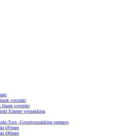
inkt
blank verzinkt
 blank verzinkt
rzinkt Emmer verpakking
inkt-Torx -Grootverpakking emmers
inkt Ø5mm
inkt Ø6mm