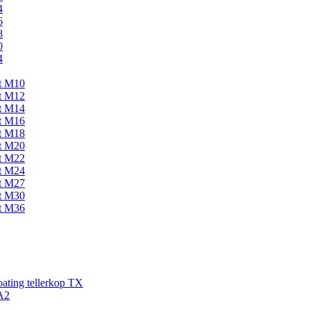
4
6
8
0
4
kt M10
kt M12
kt M14
kt M16
kt M18
kt M20
kt M22
kt M24
kt M27
kt M30
kt M36
ating tellerkop TX
A2