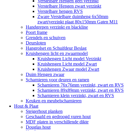
Verstelbare Hengen geel verzinkt
Verstelbare Hengen zwart verzinkt
Verstelbare hengen RVS
Zware Verstelbare duimheng 6x50mm
zwart/verzinkt plaat 80x150mm Gaten M11
Handgrepen verzinkt en blackline
Poort frame
Grendels en schuiven
Deursloten
Hangrolset en Schuifdeur Beslag
Kruishengen licht en zwaarmodel
Kruishengen Licht model Verzinkt
Kruishengen Licht model Zwart
Kruishengen Zwaar model Zwart
Duim Hengen zwaar
Scharnieren voor deuren en ramen
Scharnieren 76x76mm verzinkt, zwart en RVS
Scharnieren 89x89mm verzinkt, zwart en RVS
Scharnieren klein verzinkt, zwart en RVS
Keuken en meubelscharnieren
Hout & Plaat
Steigerhout planken
Geschaafd en gedroogd vuren hout
MDF platen in verschillende dikte
Douglas hout