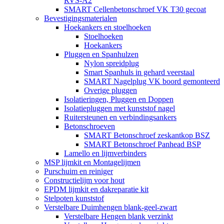
RVS-A2
SMART Cellenbetonschroef VK T30 gecoat
Bevestigingsmaterialen
Hoekankers en stoelhoeken
Stoelhoeken
Hoekankers
Pluggen en Spanhulzen
Nylon spreidplug
Smart Spanhuls in gehard veerstaal
SMART Nagelplug VK boord gemonteerd
Overige pluggen
Isolatieringen, Pluggen en Doppen
Isolatiepluggen met kunststof nagel
Ruitersteunen en verbindingsankers
Betonschroeven
SMART Betonschroef zeskantkop BSZ
SMART Betonschroef Panhead BSP
Lamello en lijmverbinders
MSP lijmkit en Montagelijmen
Purschuim en reiniger
Constructielijm voor hout
EPDM lijmkit en dakreparatie kit
Stelpoten kunststof
Verstelbare Duimhengen blank-geel-zwart
Verstelbare Hengen blank verzinkt