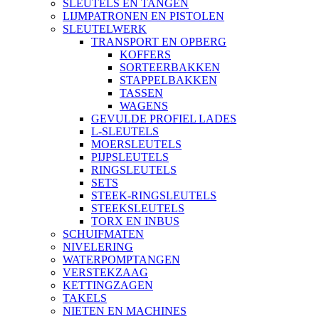
SLEUTELS EN TANGEN
LIJMPATRONEN EN PISTOLEN
SLEUTELWERK
TRANSPORT EN OPBERG
KOFFERS
SORTEERBAKKEN
STAPPELBAKKEN
TASSEN
WAGENS
GEVULDE PROFIEL LADES
L-SLEUTELS
MOERSLEUTELS
PIJPSLEUTELS
RINGSLEUTELS
SETS
STEEK-RINGSLEUTELS
STEEKSLEUTELS
TORX EN INBUS
SCHUIFMATEN
NIVELERING
WATERPOMPTANGEN
VERSTEKZAAG
KETTINGZAGEN
TAKELS
NIETEN EN MACHINES