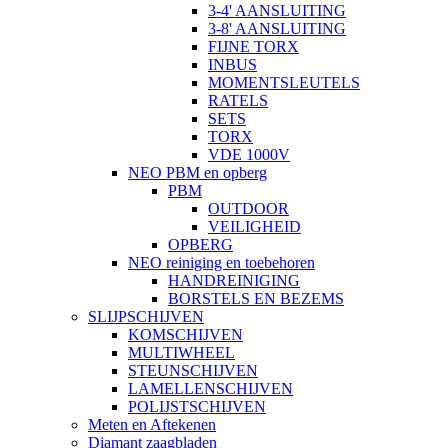
3-4' AANSLUITING
3-8' AANSLUITING
FIJNE TORX
INBUS
MOMENTSLEUTELS
RATELS
SETS
TORX
VDE 1000V
NEO PBM en opberg
PBM
OUTDOOR
VEILIGHEID
OPBERG
NEO reiniging en toebehoren
HANDREINIGING
BORSTELS EN BEZEMS
SLIJPSCHIJVEN
KOMSCHIJVEN
MULTIWHEEL
STEUNSCHIJVEN
LAMELLENSCHIJVEN
POLIJSTSCHIJVEN
Meten en Aftekenen
Diamant zaagbladen