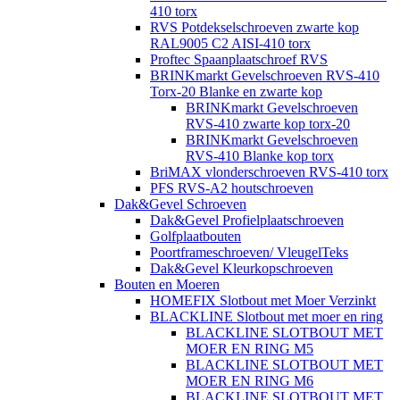
410 torx
RVS Potdekselschroeven zwarte kop
RAL9005 C2 AISI-410 torx
Proftec Spaanplaatschroef RVS
BRINKmarkt Gevelschroeven RVS-410
Torx-20 Blanke en zwarte kop
BRINKmarkt Gevelschroeven
RVS-410 zwarte kop torx-20
BRINKmarkt Gevelschroeven
RVS-410 Blanke kop torx
BriMAX vlonderschroeven RVS-410 torx
PFS RVS-A2 houtschroeven
Dak&Gevel Schroeven
Dak&Gevel Profielplaatschroeven
Golfplaatbouten
Poortframeschroeven/ VleugelTeks
Dak&Gevel Kleurkopschroeven
Bouten en Moeren
HOMEFIX Slotbout met Moer Verzinkt
BLACKLINE Slotbout met moer en ring
BLACKLINE SLOTBOUT MET
MOER EN RING M5
BLACKLINE SLOTBOUT MET
MOER EN RING M6
BLACKLINE SLOTBOUT MET