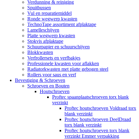
Verdunning & reiniging
Spuitbussen
Vul en reparatiemiddel
Ronde wegwerp kwasten
TechnoTape assortiment afplaktape
Lamelleschijven
Platte wegwerp kwasten
Stokvis afplaktape
Schuurpapier en schuurschijven
Blokkwasten
Verfrollersets en verfbakjes
Professionele kwasten voor aflakken
Radiatorkwasten met platte gebogen steel
Rollers voor saus en verf
Bevestiging & Schroeven
Schroeven en Bouten
Houtschroeven
Proftec spaanplaatschroeven torx blank
verzinkt
Proftec houtschroeven Voldraad torx
blank verzinkt
Proftec houtschroeven DeelDraad
torx blank verzinkt
Proftec houtschroeven torx blank
verzinkt Emmer verpakking