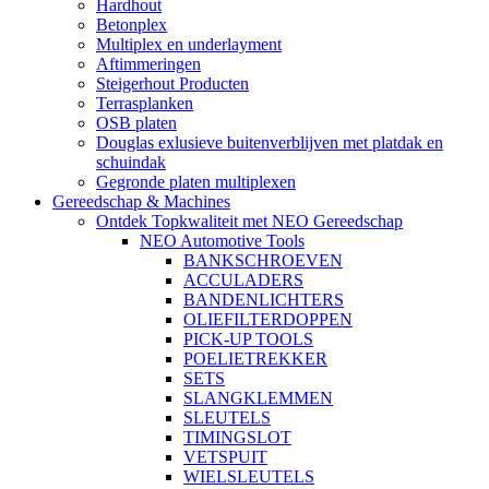
Hardhout
Betonplex
Multiplex en underlayment
Aftimmeringen
Steigerhout Producten
Terrasplanken
OSB platen
Douglas exlusieve buitenverblijven met platdak en
schuindak
Gegronde platen multiplexen
Gereedschap & Machines
Ontdek Topkwaliteit met NEO Gereedschap
NEO Automotive Tools
BANKSCHROEVEN
ACCULADERS
BANDENLICHTERS
OLIEFILTERDOPPEN
PICK-UP TOOLS
POELIETREKKER
SETS
SLANGKLEMMEN
SLEUTELS
TIMINGSLOT
VETSPUIT
WIELSLEUTELS