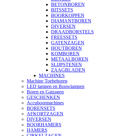
BETONBOREN
BITSSETS
BOORKOPPEN
DIAMANTBOREN
DIVERSEN
DRAADBORSTELS
FREESSETS
GATENZAGEN
HOUTBOREN
KOMBOREN
METAALBOREN
SLIJPSTENEN
ZAAGBLADEN
MACHINES
Machine Toebehoren
LED lampen en Bouwlampen
Boren en Gatzagen
GESCHENKEN
Accuboormachines
BORENSETS
AFKORTZAGEN
DIVERSEN
BOORHAMERS
HAMERS
CIRKELZAGEN