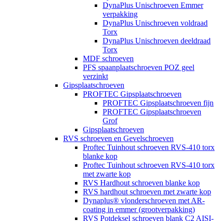
DynaPlus Unischroeven Emmer
verpakking
DynaPlus Unischroeven voldraad
Torx
DynaPlus Unischroeven deeldraad
Torx
MDF schroeven
PFS spaanplaatschroeven POZ geel
verzinkt
Gipsplaatschroeven
PROFTEC Gipsplaatschroeven
PROFTEC Gipsplaatschroeven fijn
PROFTEC Gipsplaatschroeven
Grof
Gipsplaatschroeven
RVS schroeven en Gevelschroeven
Proftec Tuinhout schroeven RVS-410 torx
blanke kop
Proftec Tuinhout schroeven RVS-410 torx
met zwarte kop
RVS Hardhout schroeven blanke kop
RVS hardhout schroeven met zwarte kop
Dynaplus® vlonderschroeven met AR-
coating in emmer (grootverpakking)
RVS Potdeksel schroeven blank C2 AISI-