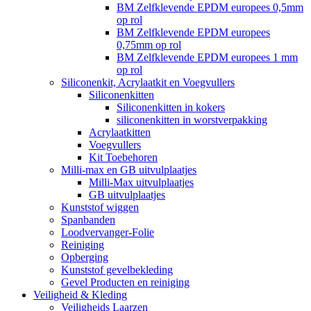
BM Zelfklevende EPDM europees 0,5mm
op rol
BM Zelfklevende EPDM europees
0,75mm op rol
BM Zelfklevende EPDM europees 1 mm
op rol
Siliconenkit, Acrylaatkit en Voegvullers
Siliconenkitten
Siliconenkitten in kokers
siliconenkitten in worstverpakking
Acrylaatkitten
Voegvullers
Kit Toebehoren
Milli-max en GB uitvulplaatjes
Milli-Max uitvulplaatjes
GB uitvulplaatjes
Kunststof wiggen
Spanbanden
Loodvervanger-Folie
Reiniging
Opberging
Kunststof gevelbekleding
Gevel Producten en reiniging
Veiligheid & Kleding
Veiligheids Laarzen