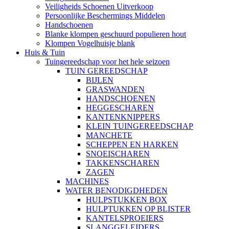
Veiligheids Schoenen Uitverkoop
Persoonlijke Beschermings Middelen
Handschoenen
Blanke klompen geschuurd populieren hout
Klompen Vogelhuisje blank
Huis & Tuin
Tuingereedschap voor het hele seizoen
TUIN GEREEDSCHAP
BIJLEN
GRASWANDEN
HANDSCHOENEN
HEGGESCHAREN
KANTENKNIPPERS
KLEIN TUINGEREEDSCHAP
MANCHETE
SCHEPPEN EN HARKEN
SNOEISCHAREN
TAKKENSCHAREN
ZAGEN
MACHINES
WATER BENODIGDHEDEN
HULPSTUKKEN BOX
HULPTUKKEN OP BLISTER
KANTELSPROEIERS
SLANGGELEIDERS