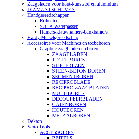
Zaagbladen voor hout-kunststof en aluminium
DIAMANTSCHIJVEN
Handgereedschappen
Rolmaten
SOLA Waterpassen
Hamers-klauwhamers-bankhamers
Hardy Metselgereedschap
Accessoires voor Machines en toebehoren
Graphite zaagbladen en boren
ZAAGBLADEN
TEGELBOREN
STIFTFREZEN
STEEN-BETON BOREN
SEGMENTBOREN
RECIPROBLADE
RECIPRO ZAAGBLADEN
MULTIBOREN
DECOUPEERBLADEN
GATENBOREN
HOUTBOREN
METAALBOREN
Dekton
Verto Tools
ACCESSOIRES
BEITELS