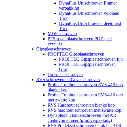
DynaPlus Unischroeven Emmer
verpakking
DynaPlus Unischroeven voldraad
Torx
DynaPlus Unischroeven deeldraad
Torx
MDF schroeven
PFS spaanplaatschroeven POZ geel
verzinkt
Gipsplaatschroeven
PROFTEC Gipsplaatschroeven
PROFTEC Gipsplaatschroeven fijn
PROFTEC Gipsplaatschroeven
Grof
Gipsplaatschroeven
RVS schroeven en Gevelschroeven
Proftec Tuinhout schroeven RVS-410 torx
blanke kop
Proftec Tuinhout schroeven RVS-410 torx
met zwarte kop
RVS Hardhout schroeven blanke kop
RVS hardhout schroeven met zwarte kop
Dynaplus® vlonderschroeven met AR-
coating in emmer (grootverpakking)
RVS Potdeksel schroeven blank C2 AISI-