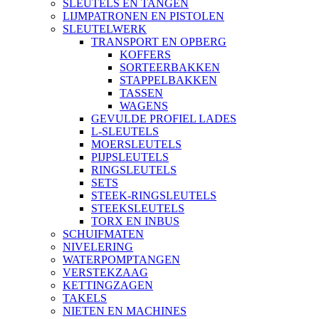
SLEUTELS EN TANGEN
LIJMPATRONEN EN PISTOLEN
SLEUTELWERK
TRANSPORT EN OPBERG
KOFFERS
SORTEERBAKKEN
STAPPELBAKKEN
TASSEN
WAGENS
GEVULDE PROFIEL LADES
L-SLEUTELS
MOERSLEUTELS
PIJPSLEUTELS
RINGSLEUTELS
SETS
STEEK-RINGSLEUTELS
STEEKSLEUTELS
TORX EN INBUS
SCHUIFMATEN
NIVELERING
WATERPOMPTANGEN
VERSTEKZAAG
KETTINGZAGEN
TAKELS
NIETEN EN MACHINES