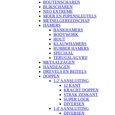
BOUTENSCHAREN
BLIKSCHAREN
NEO EXTREME
MOER EN PIJPENSLEUTELS
METSELGEREEDSCHAP
HAMERS
BANKHAMERS
BODYWORK
HOUT
KLAUWHAMERS
RUBBER HAMERS
SPECIAAL
TERUGSLAGVRIJ
METAALZAGEN
HANDZAGEN
DREVELS EN BEITELS
DOPPEN
1-2' AANSLUITING
12 KANT
KRACHT DOPPEN
STRAK ZESKANT
SUPER LOCK
DIVERSEN
1-4' AANSLUITING
DIVERSEN