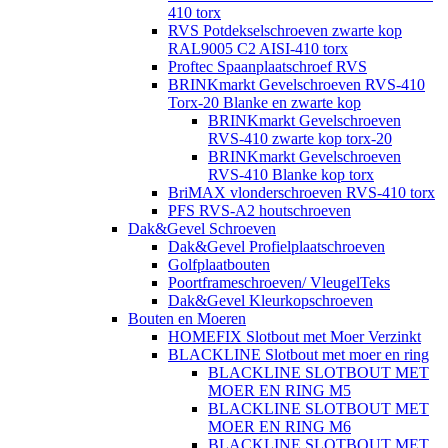
410 torx
RVS Potdekselschroeven zwarte kop
RAL9005 C2 AISI-410 torx
Proftec Spaanplaatschroef RVS
BRINKmarkt Gevelschroeven RVS-410
Torx-20 Blanke en zwarte kop
BRINKmarkt Gevelschroeven
RVS-410 zwarte kop torx-20
BRINKmarkt Gevelschroeven
RVS-410 Blanke kop torx
BriMAX vlonderschroeven RVS-410 torx
PFS RVS-A2 houtschroeven
Dak&Gevel Schroeven
Dak&Gevel Profielplaatschroeven
Golfplaatbouten
Poortframeschroeven/ VleugelTeks
Dak&Gevel Kleurkopschroeven
Bouten en Moeren
HOMEFIX Slotbout met Moer Verzinkt
BLACKLINE Slotbout met moer en ring
BLACKLINE SLOTBOUT MET
MOER EN RING M5
BLACKLINE SLOTBOUT MET
MOER EN RING M6
BLACKLINE SLOTBOUT MET