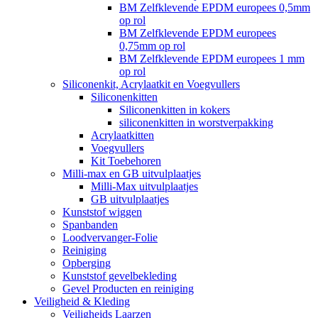
BM Zelfklevende EPDM europees 0,5mm
op rol
BM Zelfklevende EPDM europees
0,75mm op rol
BM Zelfklevende EPDM europees 1 mm
op rol
Siliconenkit, Acrylaatkit en Voegvullers
Siliconenkitten
Siliconenkitten in kokers
siliconenkitten in worstverpakking
Acrylaatkitten
Voegvullers
Kit Toebehoren
Milli-max en GB uitvulplaatjes
Milli-Max uitvulplaatjes
GB uitvulplaatjes
Kunststof wiggen
Spanbanden
Loodvervanger-Folie
Reiniging
Opberging
Kunststof gevelbekleding
Gevel Producten en reiniging
Veiligheid & Kleding
Veiligheids Laarzen