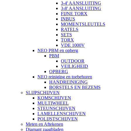
3-4' AANSLUITING
3-8' AANSLUITING
FIJNE TORX
INBUS
MOMENTSLEUTELS
RATELS
SETS
TORX
VDE 1000V
NEO PBM en opberg
PBM
OUTDOOR
VEILIGHEID
OPBERG
NEO reiniging en toebehoren
HANDREINIGING
BORSTELS EN BEZEMS
SLIJPSCHIJVEN
KOMSCHIJVEN
MULTIWHEEL
STEUNSCHIJVEN
LAMELLENSCHIJVEN
POLIJSTSCHIJVEN
Meten en Aftekenen
Diamant zaagbladen