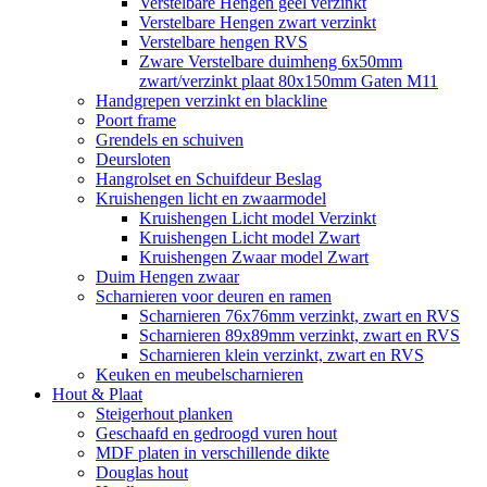
Verstelbare Hengen geel verzinkt
Verstelbare Hengen zwart verzinkt
Verstelbare hengen RVS
Zware Verstelbare duimheng 6x50mm
zwart/verzinkt plaat 80x150mm Gaten M11
Handgrepen verzinkt en blackline
Poort frame
Grendels en schuiven
Deursloten
Hangrolset en Schuifdeur Beslag
Kruishengen licht en zwaarmodel
Kruishengen Licht model Verzinkt
Kruishengen Licht model Zwart
Kruishengen Zwaar model Zwart
Duim Hengen zwaar
Scharnieren voor deuren en ramen
Scharnieren 76x76mm verzinkt, zwart en RVS
Scharnieren 89x89mm verzinkt, zwart en RVS
Scharnieren klein verzinkt, zwart en RVS
Keuken en meubelscharnieren
Hout & Plaat
Steigerhout planken
Geschaafd en gedroogd vuren hout
MDF platen in verschillende dikte
Douglas hout