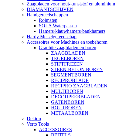
Zaagbladen voor hout-kunststof en aluminium
DIAMANTSCHIJVEN
Handgereedschappen
Rolmaten
SOLA Waterpassen
Hamers-klauwhamers-bankhamers
Hardy Metselgereedschap
Accessoires voor Machines en toebehoren
Graphite zaagbladen en boren
ZAAGBLADEN
TEGELBOREN
STIFTFREZEN
STEEN-BETON BOREN
SEGMENTBOREN
RECIPROBLADE
RECIPRO ZAAGBLADEN
MULTIBOREN
DECOUPEERBLADEN
GATENBOREN
HOUTBOREN
METAALBOREN
Dekton
Verto Tools
ACCESSOIRES
BEITELS