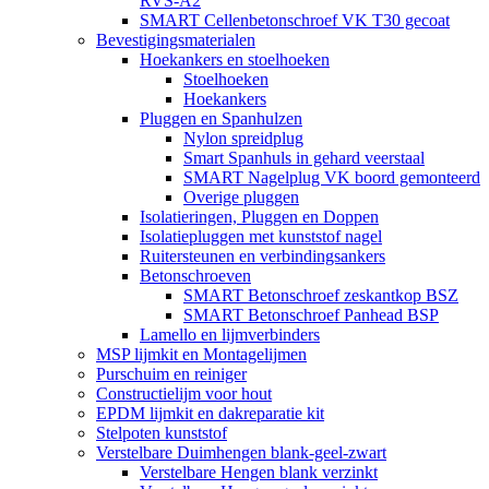
RVS-A2
SMART Cellenbetonschroef VK T30 gecoat
Bevestigingsmaterialen
Hoekankers en stoelhoeken
Stoelhoeken
Hoekankers
Pluggen en Spanhulzen
Nylon spreidplug
Smart Spanhuls in gehard veerstaal
SMART Nagelplug VK boord gemonteerd
Overige pluggen
Isolatieringen, Pluggen en Doppen
Isolatiepluggen met kunststof nagel
Ruitersteunen en verbindingsankers
Betonschroeven
SMART Betonschroef zeskantkop BSZ
SMART Betonschroef Panhead BSP
Lamello en lijmverbinders
MSP lijmkit en Montagelijmen
Purschuim en reiniger
Constructielijm voor hout
EPDM lijmkit en dakreparatie kit
Stelpoten kunststof
Verstelbare Duimhengen blank-geel-zwart
Verstelbare Hengen blank verzinkt