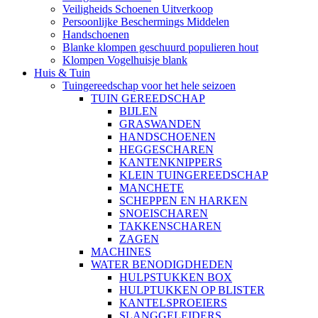
Veiligheids Schoenen Uitverkoop
Persoonlijke Beschermings Middelen
Handschoenen
Blanke klompen geschuurd populieren hout
Klompen Vogelhuisje blank
Huis & Tuin
Tuingereedschap voor het hele seizoen
TUIN GEREEDSCHAP
BIJLEN
GRASWANDEN
HANDSCHOENEN
HEGGESCHAREN
KANTENKNIPPERS
KLEIN TUINGEREEDSCHAP
MANCHETE
SCHEPPEN EN HARKEN
SNOEISCHAREN
TAKKENSCHAREN
ZAGEN
MACHINES
WATER BENODIGDHEDEN
HULPSTUKKEN BOX
HULPTUKKEN OP BLISTER
KANTELSPROEIERS
SLANGGELEIDERS