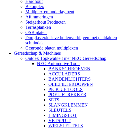
Hardhout
Betonplex
Multiplex en underlayment
Aftimmeringen
Steigerhout Producten
Terrasplanken
OSB platen
Douglas exlusieve buitenverblijven met platdak en
schuindak
Gegronde platen multiplexen
Gereedschap & Machines
Ontdek Topkwaliteit met NEO Gereedschap
NEO Automotive Tools
BANKSCHROEVEN
ACCULADERS
BANDENLICHTERS
OLIEFILTERDOPPEN
PICK-UP TOOLS
POELIETREKKER
SETS
SLANGKLEMMEN
SLEUTELS
TIMINGSLOT
VETSPUIT
WIELSLEUTELS