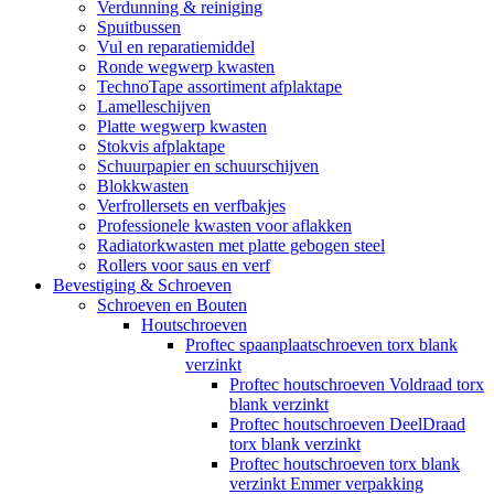
Verdunning & reiniging
Spuitbussen
Vul en reparatiemiddel
Ronde wegwerp kwasten
TechnoTape assortiment afplaktape
Lamelleschijven
Platte wegwerp kwasten
Stokvis afplaktape
Schuurpapier en schuurschijven
Blokkwasten
Verfrollersets en verfbakjes
Professionele kwasten voor aflakken
Radiatorkwasten met platte gebogen steel
Rollers voor saus en verf
Bevestiging & Schroeven
Schroeven en Bouten
Houtschroeven
Proftec spaanplaatschroeven torx blank
verzinkt
Proftec houtschroeven Voldraad torx
blank verzinkt
Proftec houtschroeven DeelDraad
torx blank verzinkt
Proftec houtschroeven torx blank
verzinkt Emmer verpakking