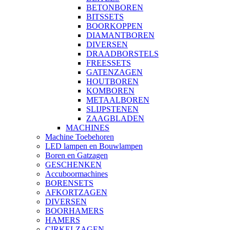
BETONBOREN
BITSSETS
BOORKOPPEN
DIAMANTBOREN
DIVERSEN
DRAADBORSTELS
FREESSETS
GATENZAGEN
HOUTBOREN
KOMBOREN
METAALBOREN
SLIJPSTENEN
ZAAGBLADEN
MACHINES
Machine Toebehoren
LED lampen en Bouwlampen
Boren en Gatzagen
GESCHENKEN
Accuboormachines
BORENSETS
AFKORTZAGEN
DIVERSEN
BOORHAMERS
HAMERS
CIRKELZAGEN