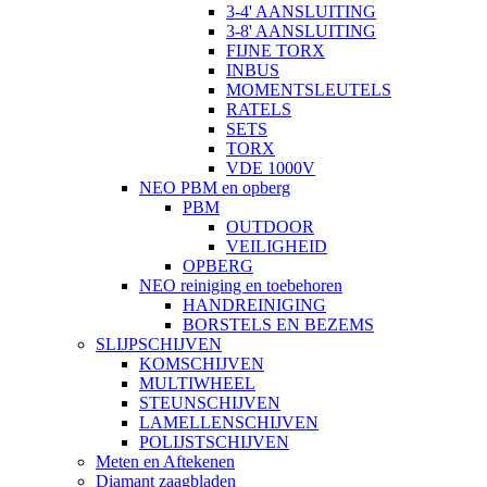
3-4' AANSLUITING
3-8' AANSLUITING
FIJNE TORX
INBUS
MOMENTSLEUTELS
RATELS
SETS
TORX
VDE 1000V
NEO PBM en opberg
PBM
OUTDOOR
VEILIGHEID
OPBERG
NEO reiniging en toebehoren
HANDREINIGING
BORSTELS EN BEZEMS
SLIJPSCHIJVEN
KOMSCHIJVEN
MULTIWHEEL
STEUNSCHIJVEN
LAMELLENSCHIJVEN
POLIJSTSCHIJVEN
Meten en Aftekenen
Diamant zaagbladen