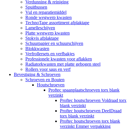
Verdunning & reiniging
Spuitbussen
Vul en reparatiemiddel
Ronde wegwerp kwasten
TechnoTape assortiment afplaktape
Lamelleschijven
Platte wegwerp kwasten
Stokvis afplaktape
Schuurpapier en schuurschijven
Blokkwasten
Verfrollersets en verfbakjes
Professionele kwasten voor aflakken
Radiatorkwasten met platte gebogen steel
Rollers voor saus en verf
Bevestiging & Schroeven
Schroeven en Bouten
Houtschroeven
Proftec spaanplaatschroeven torx blank
verzinkt
Proftec houtschroeven Voldraad torx
blank verzinkt
Proftec houtschroeven DeelDraad
torx blank verzinkt
Proftec houtschroeven torx blank
verzinkt Emmer verpakking