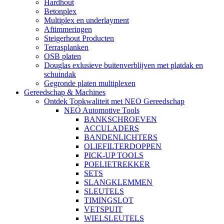
Hardhout
Betonplex
Multiplex en underlayment
Aftimmeringen
Steigerhout Producten
Terrasplanken
OSB platen
Douglas exlusieve buitenverblijven met platdak en
schuindak
Gegronde platen multiplexen
Gereedschap & Machines
Ontdek Topkwaliteit met NEO Gereedschap
NEO Automotive Tools
BANKSCHROEVEN
ACCULADERS
BANDENLICHTERS
OLIEFILTERDOPPEN
PICK-UP TOOLS
POELIETREKKER
SETS
SLANGKLEMMEN
SLEUTELS
TIMINGSLOT
VETSPUIT
WIELSLEUTELS