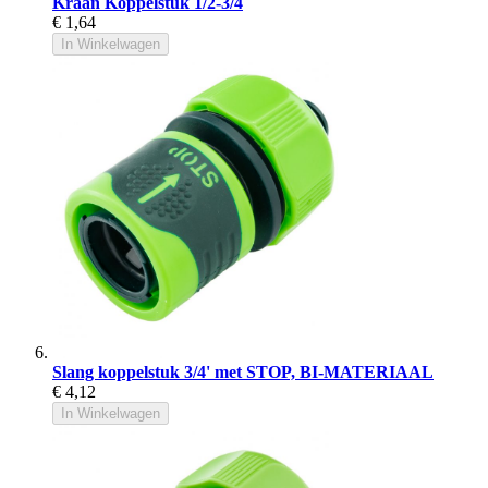
Kraan Koppelstuk 1/2-3/4
€ 1,64
In Winkelwagen
Slang koppelstuk 3/4' met STOP, BI-MATERIAAL
€ 4,12
In Winkelwagen