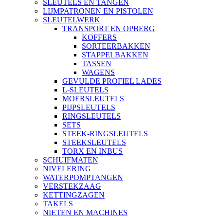
SLEUTELS EN TANGEN
LIJMPATRONEN EN PISTOLEN
SLEUTELWERK
TRANSPORT EN OPBERG
KOFFERS
SORTEERBAKKEN
STAPPELBAKKEN
TASSEN
WAGENS
GEVULDE PROFIEL LADES
L-SLEUTELS
MOERSLEUTELS
PIJPSLEUTELS
RINGSLEUTELS
SETS
STEEK-RINGSLEUTELS
STEEKSLEUTELS
TORX EN INBUS
SCHUIFMATEN
NIVELERING
WATERPOMPTANGEN
VERSTEKZAAG
KETTINGZAGEN
TAKELS
NIETEN EN MACHINES