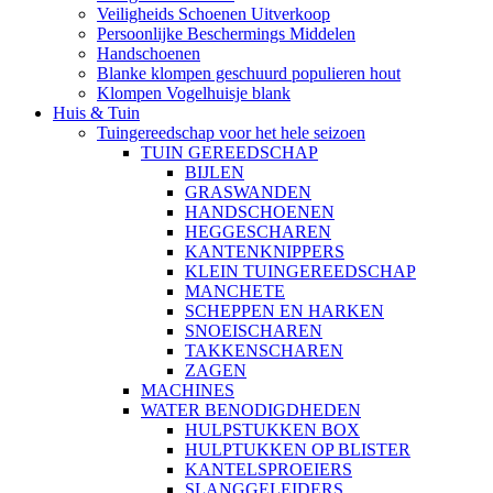
Veiligheids Schoenen Uitverkoop
Persoonlijke Beschermings Middelen
Handschoenen
Blanke klompen geschuurd populieren hout
Klompen Vogelhuisje blank
Huis & Tuin
Tuingereedschap voor het hele seizoen
TUIN GEREEDSCHAP
BIJLEN
GRASWANDEN
HANDSCHOENEN
HEGGESCHAREN
KANTENKNIPPERS
KLEIN TUINGEREEDSCHAP
MANCHETE
SCHEPPEN EN HARKEN
SNOEISCHAREN
TAKKENSCHAREN
ZAGEN
MACHINES
WATER BENODIGDHEDEN
HULPSTUKKEN BOX
HULPTUKKEN OP BLISTER
KANTELSPROEIERS
SLANGGELEIDERS