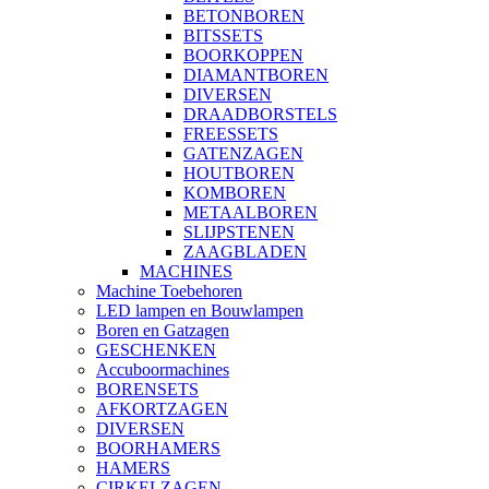
BETONBOREN
BITSSETS
BOORKOPPEN
DIAMANTBOREN
DIVERSEN
DRAADBORSTELS
FREESSETS
GATENZAGEN
HOUTBOREN
KOMBOREN
METAALBOREN
SLIJPSTENEN
ZAAGBLADEN
MACHINES
Machine Toebehoren
LED lampen en Bouwlampen
Boren en Gatzagen
GESCHENKEN
Accuboormachines
BORENSETS
AFKORTZAGEN
DIVERSEN
BOORHAMERS
HAMERS
CIRKELZAGEN