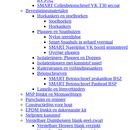
RVS-A2
SMART Cellenbetonschroef VK T30 gecoat
Bevestigingsmaterialen
Hoekankers en stoelhoeken
Stoelhoeken
Hoekankers
Pluggen en Spanhulzen
Nylon spreidplug
Smart Spanhuls in gehard veerstaal
SMART Nagelplug VK boord gemonteerd
Overige pluggen
Isolatieringen, Pluggen en Doppen
Isolatiepluggen met kunststof nagel
Ruitersteunen en verbindingsankers
Betonschroeven
SMART Betonschroef zeskantkop BSZ
SMART Betonschroef Panhead BSP
Lamello en lijmverbinders
MSP lijmkit en Montagelijmen
Purschuim en reiniger
Constructielijm voor hout
EPDM lijmkit en dakreparatie kit
Stelpoten kunststof
Verstelbare Duimhengen blank-geel-zwart
Verstelbare Hengen blank verzinkt