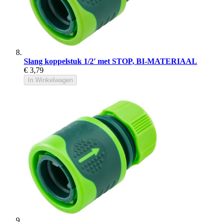
Slang koppelstuk 1/2' met STOP, BI-MATERIAAL
€ 3,79
In Winkelwagen