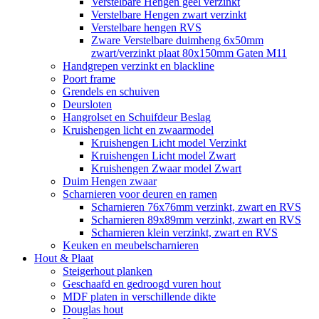
Verstelbare Hengen geel verzinkt
Verstelbare Hengen zwart verzinkt
Verstelbare hengen RVS
Zware Verstelbare duimheng 6x50mm
zwart/verzinkt plaat 80x150mm Gaten M11
Handgrepen verzinkt en blackline
Poort frame
Grendels en schuiven
Deursloten
Hangrolset en Schuifdeur Beslag
Kruishengen licht en zwaarmodel
Kruishengen Licht model Verzinkt
Kruishengen Licht model Zwart
Kruishengen Zwaar model Zwart
Duim Hengen zwaar
Scharnieren voor deuren en ramen
Scharnieren 76x76mm verzinkt, zwart en RVS
Scharnieren 89x89mm verzinkt, zwart en RVS
Scharnieren klein verzinkt, zwart en RVS
Keuken en meubelscharnieren
Hout & Plaat
Steigerhout planken
Geschaafd en gedroogd vuren hout
MDF platen in verschillende dikte
Douglas hout