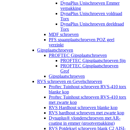
DynaPlus Unischroeven Emmer
verpakking
DynaPlus Unischroeven voldraad
Torx
DynaPlus Unischroeven deeldraad
Torx
MDF schroeven
PFS spaanplaatschroeven POZ geel
verzinkt
Gipsplaatschroeven
PROFTEC Gipsplaatschroeven
PROFTEC Gipsplaatschroeven fijn
PROFTEC Gipsplaatschroeven
Grof
Gipsplaatschroeven
RVS schroeven en Gevelschroeven
Proftec Tuinhout schroeven RVS-410 torx
blanke kop
Proftec Tuinhout schroeven RVS-410 torx
met zwarte kop
RVS Hardhout schroeven blanke kop
RVS hardhout schroeven met zwarte kop
Dynaplus® vlonderschroeven met AR-
coating in emmer (grootverpakking)
RVS Potdeksel schroeven blank C2 AISI-