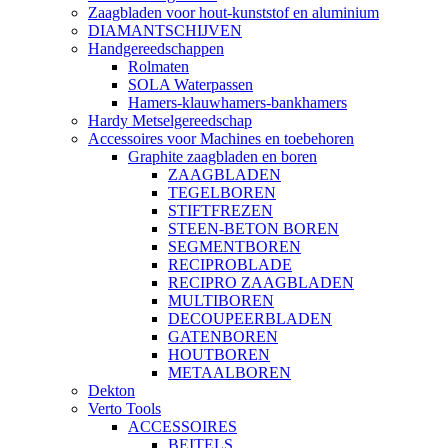
Zaagbladen voor hout-kunststof en aluminium
DIAMANTSCHIJVEN
Handgereedschappen
Rolmaten
SOLA Waterpassen
Hamers-klauwhamers-bankhamers
Hardy Metselgereedschap
Accessoires voor Machines en toebehoren
Graphite zaagbladen en boren
ZAAGBLADEN
TEGELBOREN
STIFTFREZEN
STEEN-BETON BOREN
SEGMENTBOREN
RECIPROBLADE
RECIPRO ZAAGBLADEN
MULTIBOREN
DECOUPEERBLADEN
GATENBOREN
HOUTBOREN
METAALBOREN
Dekton
Verto Tools
ACCESSOIRES
BEITELS