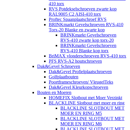
410 torx
RVS Potdekselschroeven zwarte kop
RAL9005 C2 AISI-410 torx
Proftec Spaanplaatschroef RVS
BRINKmarkt Gevelschroeven RVS-410
Torx-20 Blanke en zwarte kop
BRINKmarkt Gevelschroeven
RVS-410 zwarte kop torx-20
BRINKmarkt Gevelschroeven
RVS-410 Blanke kop torx
BriMAX vlonderschroeven RVS-410 torx
PFS RVS-A2 houtschroeven
Dak&Gevel Schroeven
Dak&Gevel Profielplaatschroeven
Golfplaatbouten
Poortframeschroeven/ VleugelTeks
Dak&Gevel Kleurkopschroeven
Bouten en Moeren
HOMEFIX Slotbout met Moer Verzinkt
BLACKLINE Slotbout met moer en ring
BLACKLINE SLOTBOUT MET
MOER EN RING M5
BLACKLINE SLOTBOUT MET
MOER EN RING M6
BLACKLINE SLOTBOUT MET