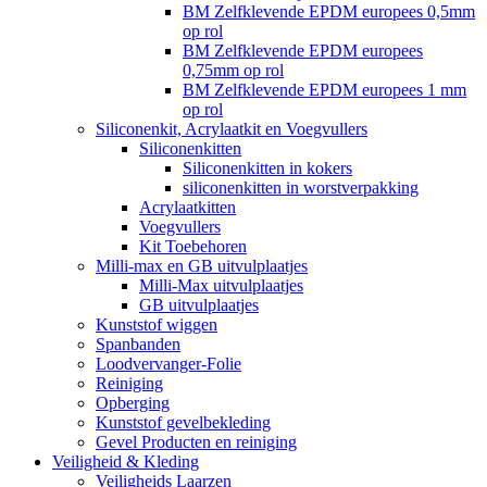
BM Zelfklevende EPDM europees 0,5mm
op rol
BM Zelfklevende EPDM europees
0,75mm op rol
BM Zelfklevende EPDM europees 1 mm
op rol
Siliconenkit, Acrylaatkit en Voegvullers
Siliconenkitten
Siliconenkitten in kokers
siliconenkitten in worstverpakking
Acrylaatkitten
Voegvullers
Kit Toebehoren
Milli-max en GB uitvulplaatjes
Milli-Max uitvulplaatjes
GB uitvulplaatjes
Kunststof wiggen
Spanbanden
Loodvervanger-Folie
Reiniging
Opberging
Kunststof gevelbekleding
Gevel Producten en reiniging
Veiligheid & Kleding
Veiligheids Laarzen