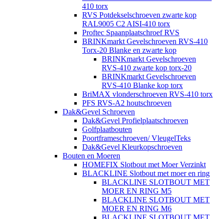
410 torx
RVS Potdekselschroeven zwarte kop
RAL9005 C2 AISI-410 torx
Proftec Spaanplaatschroef RVS
BRINKmarkt Gevelschroeven RVS-410
Torx-20 Blanke en zwarte kop
BRINKmarkt Gevelschroeven
RVS-410 zwarte kop torx-20
BRINKmarkt Gevelschroeven
RVS-410 Blanke kop torx
BriMAX vlonderschroeven RVS-410 torx
PFS RVS-A2 houtschroeven
Dak&Gevel Schroeven
Dak&Gevel Profielplaatschroeven
Golfplaatbouten
Poortframeschroeven/ VleugelTeks
Dak&Gevel Kleurkopschroeven
Bouten en Moeren
HOMEFIX Slotbout met Moer Verzinkt
BLACKLINE Slotbout met moer en ring
BLACKLINE SLOTBOUT MET
MOER EN RING M5
BLACKLINE SLOTBOUT MET
MOER EN RING M6
BLACKLINE SLOTBOUT MET