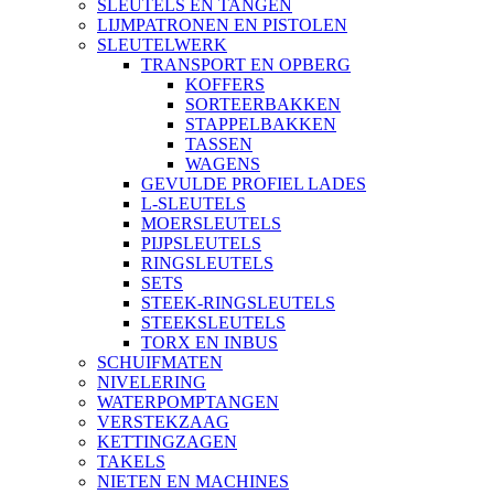
SLEUTELS EN TANGEN
LIJMPATRONEN EN PISTOLEN
SLEUTELWERK
TRANSPORT EN OPBERG
KOFFERS
SORTEERBAKKEN
STAPPELBAKKEN
TASSEN
WAGENS
GEVULDE PROFIEL LADES
L-SLEUTELS
MOERSLEUTELS
PIJPSLEUTELS
RINGSLEUTELS
SETS
STEEK-RINGSLEUTELS
STEEKSLEUTELS
TORX EN INBUS
SCHUIFMATEN
NIVELERING
WATERPOMPTANGEN
VERSTEKZAAG
KETTINGZAGEN
TAKELS
NIETEN EN MACHINES