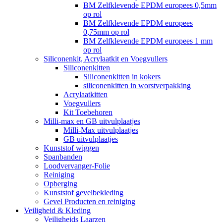
BM Zelfklevende EPDM europees 0,5mm
op rol
BM Zelfklevende EPDM europees
0,75mm op rol
BM Zelfklevende EPDM europees 1 mm
op rol
Siliconenkit, Acrylaatkit en Voegvullers
Siliconenkitten
Siliconenkitten in kokers
siliconenkitten in worstverpakking
Acrylaatkitten
Voegvullers
Kit Toebehoren
Milli-max en GB uitvulplaatjes
Milli-Max uitvulplaatjes
GB uitvulplaatjes
Kunststof wiggen
Spanbanden
Loodvervanger-Folie
Reiniging
Opberging
Kunststof gevelbekleding
Gevel Producten en reiniging
Veiligheid & Kleding
Veiligheids Laarzen