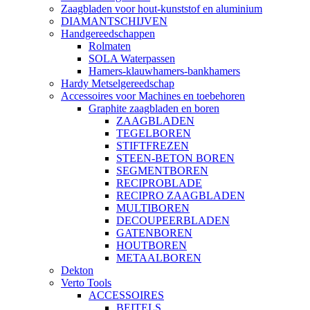
Zaagbladen voor hout-kunststof en aluminium
DIAMANTSCHIJVEN
Handgereedschappen
Rolmaten
SOLA Waterpassen
Hamers-klauwhamers-bankhamers
Hardy Metselgereedschap
Accessoires voor Machines en toebehoren
Graphite zaagbladen en boren
ZAAGBLADEN
TEGELBOREN
STIFTFREZEN
STEEN-BETON BOREN
SEGMENTBOREN
RECIPROBLADE
RECIPRO ZAAGBLADEN
MULTIBOREN
DECOUPEERBLADEN
GATENBOREN
HOUTBOREN
METAALBOREN
Dekton
Verto Tools
ACCESSOIRES
BEITELS