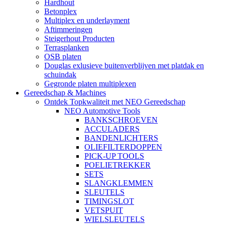
Hardhout
Betonplex
Multiplex en underlayment
Aftimmeringen
Steigerhout Producten
Terrasplanken
OSB platen
Douglas exlusieve buitenverblijven met platdak en
schuindak
Gegronde platen multiplexen
Gereedschap & Machines
Ontdek Topkwaliteit met NEO Gereedschap
NEO Automotive Tools
BANKSCHROEVEN
ACCULADERS
BANDENLICHTERS
OLIEFILTERDOPPEN
PICK-UP TOOLS
POELIETREKKER
SETS
SLANGKLEMMEN
SLEUTELS
TIMINGSLOT
VETSPUIT
WIELSLEUTELS