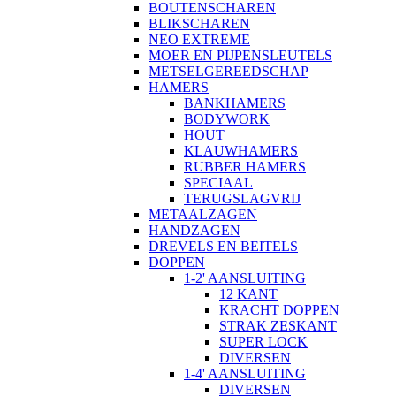
BOUTENSCHAREN
BLIKSCHAREN
NEO EXTREME
MOER EN PIJPENSLEUTELS
METSELGEREEDSCHAP
HAMERS
BANKHAMERS
BODYWORK
HOUT
KLAUWHAMERS
RUBBER HAMERS
SPECIAAL
TERUGSLAGVRIJ
METAALZAGEN
HANDZAGEN
DREVELS EN BEITELS
DOPPEN
1-2' AANSLUITING
12 KANT
KRACHT DOPPEN
STRAK ZESKANT
SUPER LOCK
DIVERSEN
1-4' AANSLUITING
DIVERSEN