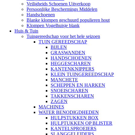
Veiligheids Schoenen Uitverkoop
Persoonlijke Beschermings Middelen
Handschoenen
Blanke klompen geschuurd populieren hout
Klompen Vogelhuisje blank
Huis & Tuin
Tuingereedschap voor het hele seizoen
TUIN GEREEDSCHAP
BIJLEN
GRASWANDEN
HANDSCHOENEN
HEGGESCHAREN
KANTENKNIPPERS
KLEIN TUINGEREEDSCHAP
MANCHETE
SCHEPPEN EN HARKEN
SNOEISCHAREN
TAKKENSCHAREN
ZAGEN
MACHINES
WATER BENODIGDHEDEN
HULPSTUKKEN BOX
HULPTUKKEN OP BLISTER
KANTELSPROEIERS
SLANGGELEIDERS