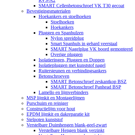
RVS-A2
SMART Cellenbetonschroef VK T30 gecoat
Bevestigingsmaterialen
Hoekankers en stoelhoeken
Stoelhoeken
Hoekankers
Pluggen en Spanhulzen
Nylon spreidplug
Smart Spanhuls in gehard veerstaal
SMART Nagelplug VK boord gemonteerd
Overige pluggen
Isolatieringen, Pluggen en Doppen
Isolatiepluggen met kunststof nagel
Ruitersteunen en verbindingsankers
Betonschroeven
SMART Betonschroef zeskantkop BSZ
SMART Betonschroef Panhead BSP
Lamello en lijmverbinders
MSP lijmkit en Montagelijmen
Purschuim en reiniger
Constructielijm voor hout
EPDM lijmkit en dakreparatie kit
Stelpoten kunststof
Verstelbare Duimhengen blank-geel-zwart
Verstelbare Hengen blank verzinkt