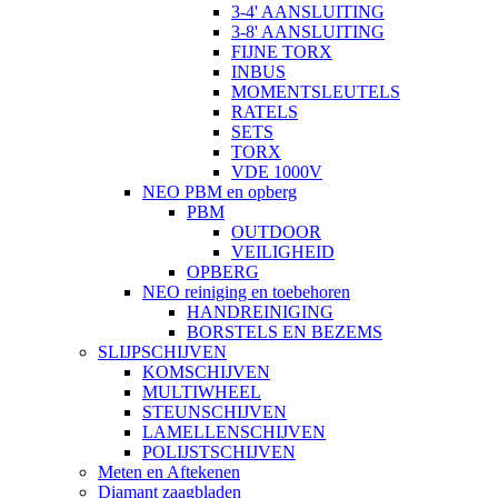
3-4' AANSLUITING
3-8' AANSLUITING
FIJNE TORX
INBUS
MOMENTSLEUTELS
RATELS
SETS
TORX
VDE 1000V
NEO PBM en opberg
PBM
OUTDOOR
VEILIGHEID
OPBERG
NEO reiniging en toebehoren
HANDREINIGING
BORSTELS EN BEZEMS
SLIJPSCHIJVEN
KOMSCHIJVEN
MULTIWHEEL
STEUNSCHIJVEN
LAMELLENSCHIJVEN
POLIJSTSCHIJVEN
Meten en Aftekenen
Diamant zaagbladen