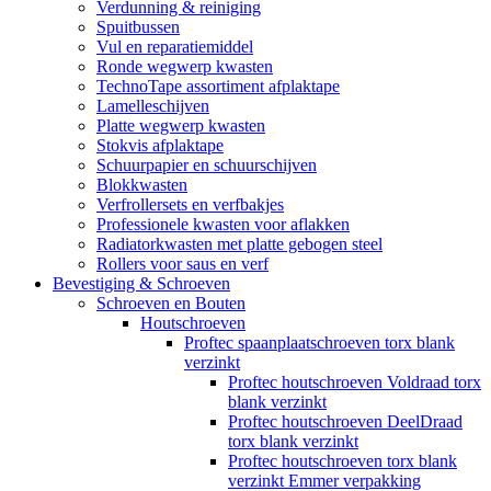
Verdunning & reiniging
Spuitbussen
Vul en reparatiemiddel
Ronde wegwerp kwasten
TechnoTape assortiment afplaktape
Lamelleschijven
Platte wegwerp kwasten
Stokvis afplaktape
Schuurpapier en schuurschijven
Blokkwasten
Verfrollersets en verfbakjes
Professionele kwasten voor aflakken
Radiatorkwasten met platte gebogen steel
Rollers voor saus en verf
Bevestiging & Schroeven
Schroeven en Bouten
Houtschroeven
Proftec spaanplaatschroeven torx blank
verzinkt
Proftec houtschroeven Voldraad torx
blank verzinkt
Proftec houtschroeven DeelDraad
torx blank verzinkt
Proftec houtschroeven torx blank
verzinkt Emmer verpakking