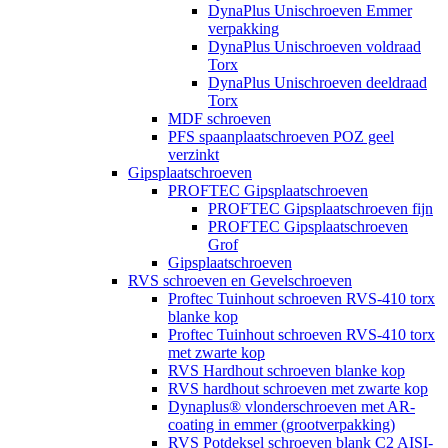
DynaPlus Unischroeven Emmer
verpakking
DynaPlus Unischroeven voldraad
Torx
DynaPlus Unischroeven deeldraad
Torx
MDF schroeven
PFS spaanplaatschroeven POZ geel
verzinkt
Gipsplaatschroeven
PROFTEC Gipsplaatschroeven
PROFTEC Gipsplaatschroeven fijn
PROFTEC Gipsplaatschroeven
Grof
Gipsplaatschroeven
RVS schroeven en Gevelschroeven
Proftec Tuinhout schroeven RVS-410 torx
blanke kop
Proftec Tuinhout schroeven RVS-410 torx
met zwarte kop
RVS Hardhout schroeven blanke kop
RVS hardhout schroeven met zwarte kop
Dynaplus® vlonderschroeven met AR-
coating in emmer (grootverpakking)
RVS Potdeksel schroeven blank C2 AISI-