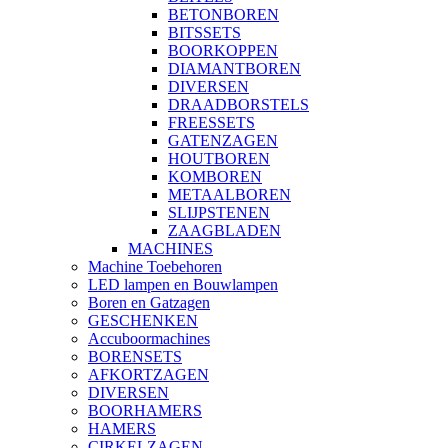
BETONBOREN
BITSSETS
BOORKOPPEN
DIAMANTBOREN
DIVERSEN
DRAADBORSTELS
FREESSETS
GATENZAGEN
HOUTBOREN
KOMBOREN
METAALBOREN
SLIJPSTENEN
ZAAGBLADEN
MACHINES
Machine Toebehoren
LED lampen en Bouwlampen
Boren en Gatzagen
GESCHENKEN
Accuboormachines
BORENSETS
AFKORTZAGEN
DIVERSEN
BOORHAMERS
HAMERS
CIRKELZAGEN