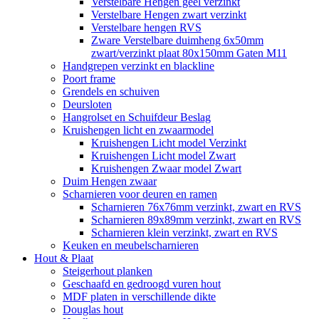
Verstelbare Hengen geel verzinkt
Verstelbare Hengen zwart verzinkt
Verstelbare hengen RVS
Zware Verstelbare duimheng 6x50mm
zwart/verzinkt plaat 80x150mm Gaten M11
Handgrepen verzinkt en blackline
Poort frame
Grendels en schuiven
Deursloten
Hangrolset en Schuifdeur Beslag
Kruishengen licht en zwaarmodel
Kruishengen Licht model Verzinkt
Kruishengen Licht model Zwart
Kruishengen Zwaar model Zwart
Duim Hengen zwaar
Scharnieren voor deuren en ramen
Scharnieren 76x76mm verzinkt, zwart en RVS
Scharnieren 89x89mm verzinkt, zwart en RVS
Scharnieren klein verzinkt, zwart en RVS
Keuken en meubelscharnieren
Hout & Plaat
Steigerhout planken
Geschaafd en gedroogd vuren hout
MDF platen in verschillende dikte
Douglas hout