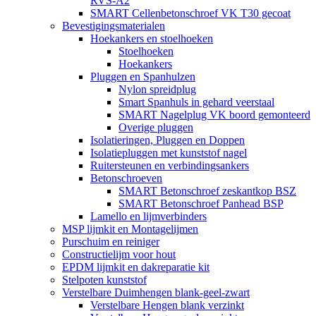
RVS-A2
SMART Cellenbetonschroef VK T30 gecoat
Bevestigingsmaterialen
Hoekankers en stoelhoeken
Stoelhoeken
Hoekankers
Pluggen en Spanhulzen
Nylon spreidplug
Smart Spanhuls in gehard veerstaal
SMART Nagelplug VK boord gemonteerd
Overige pluggen
Isolatieringen, Pluggen en Doppen
Isolatiepluggen met kunststof nagel
Ruitersteunen en verbindingsankers
Betonschroeven
SMART Betonschroef zeskantkop BSZ
SMART Betonschroef Panhead BSP
Lamello en lijmverbinders
MSP lijmkit en Montagelijmen
Purschuim en reiniger
Constructielijm voor hout
EPDM lijmkit en dakreparatie kit
Stelpoten kunststof
Verstelbare Duimhengen blank-geel-zwart
Verstelbare Hengen blank verzinkt