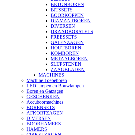
BETONBOREN
BITSSETS
BOORKOPPEN
DIAMANTBOREN
DIVERSEN
DRAADBORSTELS
FREESSETS
GATENZAGEN
HOUTBOREN
KOMBOREN
METAALBOREN
SLIJPSTENEN
ZAAGBLADEN
MACHINES
Machine Toebehoren
LED lampen en Bouwlampen
Boren en Gatzagen
GESCHENKEN
Accuboormachines
BORENSETS
AFKORTZAGEN
DIVERSEN
BOORHAMERS
HAMERS
CIRKELZAGEN