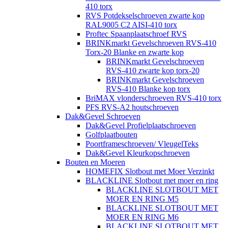
410 torx
RVS Potdekselschroeven zwarte kop
RAL9005 C2 AISI-410 torx
Proftec Spaanplaatschroef RVS
BRINKmarkt Gevelschroeven RVS-410
Torx-20 Blanke en zwarte kop
BRINKmarkt Gevelschroeven
RVS-410 zwarte kop torx-20
BRINKmarkt Gevelschroeven
RVS-410 Blanke kop torx
BriMAX vlonderschroeven RVS-410 torx
PFS RVS-A2 houtschroeven
Dak&Gevel Schroeven
Dak&Gevel Profielplaatschroeven
Golfplaatbouten
Poortframeschroeven/ VleugelTeks
Dak&Gevel Kleurkopschroeven
Bouten en Moeren
HOMEFIX Slotbout met Moer Verzinkt
BLACKLINE Slotbout met moer en ring
BLACKLINE SLOTBOUT MET
MOER EN RING M5
BLACKLINE SLOTBOUT MET
MOER EN RING M6
BLACKLINE SLOTBOUT MET