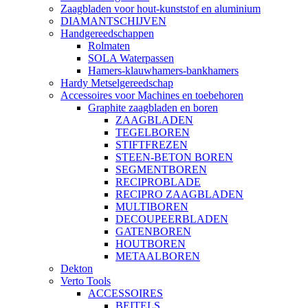
Zaagbladen voor hout-kunststof en aluminium
DIAMANTSCHIJVEN
Handgereedschappen
Rolmaten
SOLA Waterpassen
Hamers-klauwhamers-bankhamers
Hardy Metselgereedschap
Accessoires voor Machines en toebehoren
Graphite zaagbladen en boren
ZAAGBLADEN
TEGELBOREN
STIFTFREZEN
STEEN-BETON BOREN
SEGMENTBOREN
RECIPROBLADE
RECIPRO ZAAGBLADEN
MULTIBOREN
DECOUPEERBLADEN
GATENBOREN
HOUTBOREN
METAALBOREN
Dekton
Verto Tools
ACCESSOIRES
BEITELS