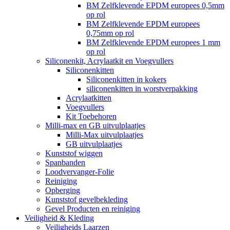
BM Zelfklevende EPDM europees 0,5mm
op rol
BM Zelfklevende EPDM europees
0,75mm op rol
BM Zelfklevende EPDM europees 1 mm
op rol
Siliconenkit, Acrylaatkit en Voegvullers
Siliconenkitten
Siliconenkitten in kokers
siliconenkitten in worstverpakking
Acrylaatkitten
Voegvullers
Kit Toebehoren
Milli-max en GB uitvulplaatjes
Milli-Max uitvulplaatjes
GB uitvulplaatjes
Kunststof wiggen
Spanbanden
Loodvervanger-Folie
Reiniging
Opberging
Kunststof gevelbekleding
Gevel Producten en reiniging
Veiligheid & Kleding
Veiligheids Laarzen