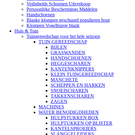
Veiligheids Schoenen Uitverkoop
Persoonlijke Beschermings Middelen
Handschoenen
Blanke klompen geschuurd populieren hout
Klompen Vogelhuisje blank
Huis & Tuin
Tuingereedschap voor het hele seizoen
TUIN GEREEDSCHAP
BIJLEN
GRASWANDEN
HANDSCHOENEN
HEGGESCHAREN
KANTENKNIPPERS
KLEIN TUINGEREEDSCHAP
MANCHETE
SCHEPPEN EN HARKEN
SNOEISCHAREN
TAKKENSCHAREN
ZAGEN
MACHINES
WATER BENODIGDHEDEN
HULPSTUKKEN BOX
HULPTUKKEN OP BLISTER
KANTELSPROEIERS
SLANGGELEIDERS