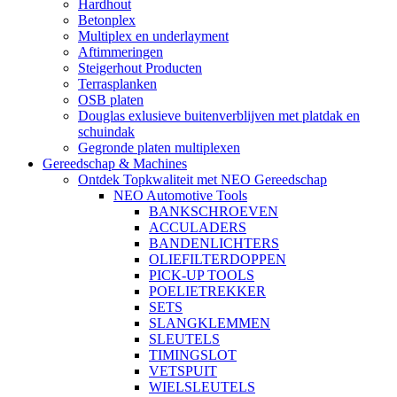
Hardhout
Betonplex
Multiplex en underlayment
Aftimmeringen
Steigerhout Producten
Terrasplanken
OSB platen
Douglas exlusieve buitenverblijven met platdak en
schuindak
Gegronde platen multiplexen
Gereedschap & Machines
Ontdek Topkwaliteit met NEO Gereedschap
NEO Automotive Tools
BANKSCHROEVEN
ACCULADERS
BANDENLICHTERS
OLIEFILTERDOPPEN
PICK-UP TOOLS
POELIETREKKER
SETS
SLANGKLEMMEN
SLEUTELS
TIMINGSLOT
VETSPUIT
WIELSLEUTELS