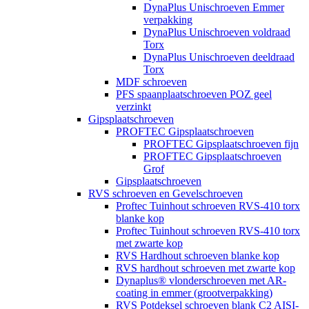
DynaPlus Unischroeven Emmer
verpakking
DynaPlus Unischroeven voldraad
Torx
DynaPlus Unischroeven deeldraad
Torx
MDF schroeven
PFS spaanplaatschroeven POZ geel
verzinkt
Gipsplaatschroeven
PROFTEC Gipsplaatschroeven
PROFTEC Gipsplaatschroeven fijn
PROFTEC Gipsplaatschroeven
Grof
Gipsplaatschroeven
RVS schroeven en Gevelschroeven
Proftec Tuinhout schroeven RVS-410 torx
blanke kop
Proftec Tuinhout schroeven RVS-410 torx
met zwarte kop
RVS Hardhout schroeven blanke kop
RVS hardhout schroeven met zwarte kop
Dynaplus® vlonderschroeven met AR-
coating in emmer (grootverpakking)
RVS Potdeksel schroeven blank C2 AISI-