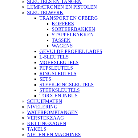
SLEUTELS EN TANGEN
LIJMPATRONEN EN PISTOLEN
SLEUTELWERK
TRANSPORT EN OPBERG
KOFFERS
SORTEERBAKKEN
STAPPELBAKKEN
TASSEN
WAGENS
GEVULDE PROFIEL LADES
L-SLEUTELS
MOERSLEUTELS
PIJPSLEUTELS
RINGSLEUTELS
SETS
STEEK-RINGSLEUTELS
STEEKSLEUTELS
TORX EN INBUS
SCHUIFMATEN
NIVELERING
WATERPOMPTANGEN
VERSTEKZAAG
KETTINGZAGEN
TAKELS
NIETEN EN MACHINES