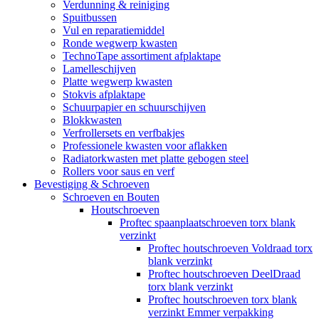
Verdunning & reiniging
Spuitbussen
Vul en reparatiemiddel
Ronde wegwerp kwasten
TechnoTape assortiment afplaktape
Lamelleschijven
Platte wegwerp kwasten
Stokvis afplaktape
Schuurpapier en schuurschijven
Blokkwasten
Verfrollersets en verfbakjes
Professionele kwasten voor aflakken
Radiatorkwasten met platte gebogen steel
Rollers voor saus en verf
Bevestiging & Schroeven
Schroeven en Bouten
Houtschroeven
Proftec spaanplaatschroeven torx blank
verzinkt
Proftec houtschroeven Voldraad torx
blank verzinkt
Proftec houtschroeven DeelDraad
torx blank verzinkt
Proftec houtschroeven torx blank
verzinkt Emmer verpakking