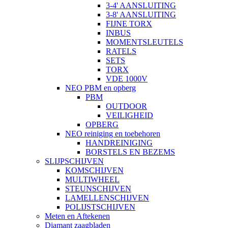
3-4' AANSLUITING
3-8' AANSLUITING
FIJNE TORX
INBUS
MOMENTSLEUTELS
RATELS
SETS
TORX
VDE 1000V
NEO PBM en opberg
PBM
OUTDOOR
VEILIGHEID
OPBERG
NEO reiniging en toebehoren
HANDREINIGING
BORSTELS EN BEZEMS
SLIJPSCHIJVEN
KOMSCHIJVEN
MULTIWHEEL
STEUNSCHIJVEN
LAMELLENSCHIJVEN
POLIJSTSCHIJVEN
Meten en Aftekenen
Diamant zaagbladen