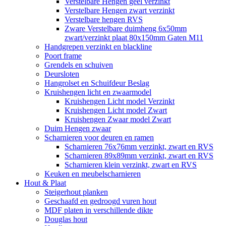
Verstelbare Hengen geel verzinkt
Verstelbare Hengen zwart verzinkt
Verstelbare hengen RVS
Zware Verstelbare duimheng 6x50mm
zwart/verzinkt plaat 80x150mm Gaten M11
Handgrepen verzinkt en blackline
Poort frame
Grendels en schuiven
Deursloten
Hangrolset en Schuifdeur Beslag
Kruishengen licht en zwaarmodel
Kruishengen Licht model Verzinkt
Kruishengen Licht model Zwart
Kruishengen Zwaar model Zwart
Duim Hengen zwaar
Scharnieren voor deuren en ramen
Scharnieren 76x76mm verzinkt, zwart en RVS
Scharnieren 89x89mm verzinkt, zwart en RVS
Scharnieren klein verzinkt, zwart en RVS
Keuken en meubelscharnieren
Hout & Plaat
Steigerhout planken
Geschaafd en gedroogd vuren hout
MDF platen in verschillende dikte
Douglas hout