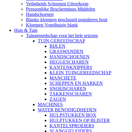
Veiligheids Schoenen Uitverkoop
Persoonlijke Beschermings Middelen
Handschoenen
Blanke klompen geschuurd populieren hout
Klompen Vogelhuisje blank
Huis & Tuin
Tuingereedschap voor het hele seizoen
TUIN GEREEDSCHAP
BIJLEN
GRASWANDEN
HANDSCHOENEN
HEGGESCHAREN
KANTENKNIPPERS
KLEIN TUINGEREEDSCHAP
MANCHETE
SCHEPPEN EN HARKEN
SNOEISCHAREN
TAKKENSCHAREN
ZAGEN
MACHINES
WATER BENODIGDHEDEN
HULPSTUKKEN BOX
HULPTUKKEN OP BLISTER
KANTELSPROEIERS
SLANGGELEIDERS