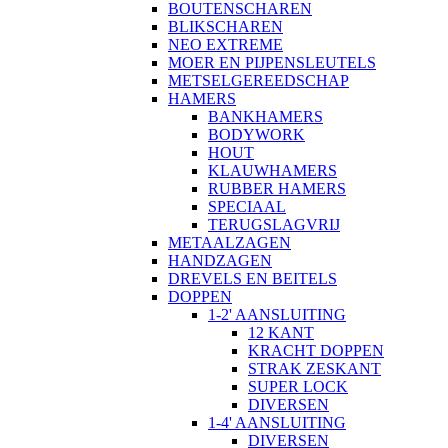
BOUTENSCHAREN
BLIKSCHAREN
NEO EXTREME
MOER EN PIJPENSLEUTELS
METSELGEREEDSCHAP
HAMERS
BANKHAMERS
BODYWORK
HOUT
KLAUWHAMERS
RUBBER HAMERS
SPECIAAL
TERUGSLAGVRIJ
METAALZAGEN
HANDZAGEN
DREVELS EN BEITELS
DOPPEN
1-2' AANSLUITING
12 KANT
KRACHT DOPPEN
STRAK ZESKANT
SUPER LOCK
DIVERSEN
1-4' AANSLUITING
DIVERSEN