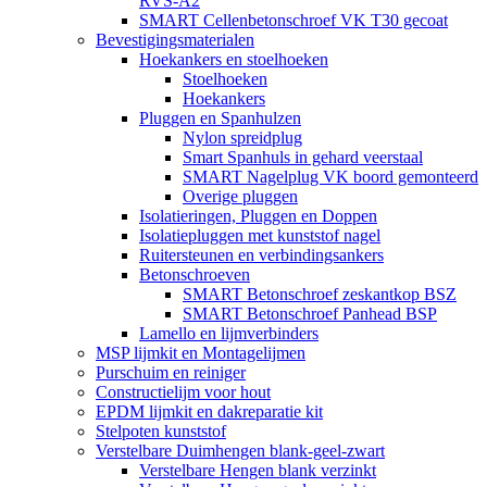
RVS-A2
SMART Cellenbetonschroef VK T30 gecoat
Bevestigingsmaterialen
Hoekankers en stoelhoeken
Stoelhoeken
Hoekankers
Pluggen en Spanhulzen
Nylon spreidplug
Smart Spanhuls in gehard veerstaal
SMART Nagelplug VK boord gemonteerd
Overige pluggen
Isolatieringen, Pluggen en Doppen
Isolatiepluggen met kunststof nagel
Ruitersteunen en verbindingsankers
Betonschroeven
SMART Betonschroef zeskantkop BSZ
SMART Betonschroef Panhead BSP
Lamello en lijmverbinders
MSP lijmkit en Montagelijmen
Purschuim en reiniger
Constructielijm voor hout
EPDM lijmkit en dakreparatie kit
Stelpoten kunststof
Verstelbare Duimhengen blank-geel-zwart
Verstelbare Hengen blank verzinkt