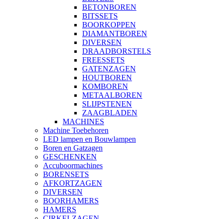
BETONBOREN
BITSSETS
BOORKOPPEN
DIAMANTBOREN
DIVERSEN
DRAADBORSTELS
FREESSETS
GATENZAGEN
HOUTBOREN
KOMBOREN
METAALBOREN
SLIJPSTENEN
ZAAGBLADEN
MACHINES
Machine Toebehoren
LED lampen en Bouwlampen
Boren en Gatzagen
GESCHENKEN
Accuboormachines
BORENSETS
AFKORTZAGEN
DIVERSEN
BOORHAMERS
HAMERS
CIRKELZAGEN