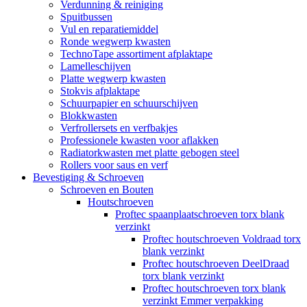
Verdunning & reiniging
Spuitbussen
Vul en reparatiemiddel
Ronde wegwerp kwasten
TechnoTape assortiment afplaktape
Lamelleschijven
Platte wegwerp kwasten
Stokvis afplaktape
Schuurpapier en schuurschijven
Blokkwasten
Verfrollersets en verfbakjes
Professionele kwasten voor aflakken
Radiatorkwasten met platte gebogen steel
Rollers voor saus en verf
Bevestiging & Schroeven
Schroeven en Bouten
Houtschroeven
Proftec spaanplaatschroeven torx blank
verzinkt
Proftec houtschroeven Voldraad torx
blank verzinkt
Proftec houtschroeven DeelDraad
torx blank verzinkt
Proftec houtschroeven torx blank
verzinkt Emmer verpakking