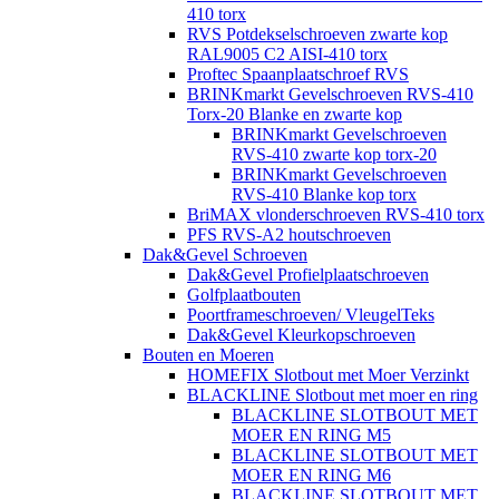
410 torx
RVS Potdekselschroeven zwarte kop
RAL9005 C2 AISI-410 torx
Proftec Spaanplaatschroef RVS
BRINKmarkt Gevelschroeven RVS-410
Torx-20 Blanke en zwarte kop
BRINKmarkt Gevelschroeven
RVS-410 zwarte kop torx-20
BRINKmarkt Gevelschroeven
RVS-410 Blanke kop torx
BriMAX vlonderschroeven RVS-410 torx
PFS RVS-A2 houtschroeven
Dak&Gevel Schroeven
Dak&Gevel Profielplaatschroeven
Golfplaatbouten
Poortframeschroeven/ VleugelTeks
Dak&Gevel Kleurkopschroeven
Bouten en Moeren
HOMEFIX Slotbout met Moer Verzinkt
BLACKLINE Slotbout met moer en ring
BLACKLINE SLOTBOUT MET
MOER EN RING M5
BLACKLINE SLOTBOUT MET
MOER EN RING M6
BLACKLINE SLOTBOUT MET