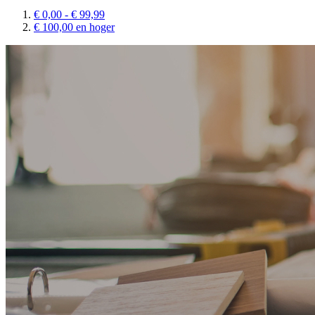
€ 0,00
-
€ 99,99
€ 100,00
en hoger