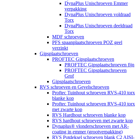
DynaPlus Unischroeven Emmer
verpakking
DynaPlus Unischroeven voldraad
Torx
DynaPlus Unischroeven deeldraad
Torx
MDF schroeven
PFS spaanplaatschroeven POZ geel
verzinkt
Gipsplaatschroeven
PROFTEC Gipsplaatschroeven
PROFTEC Gipsplaatschroeven fijn
PROFTEC Gipsplaatschroeven
Grof
Gipsplaatschroeven
RVS schroeven en Gevelschroeven
Proftec Tuinhout schroeven RVS-410 torx
blanke kop
Proftec Tuinhout schroeven RVS-410 torx
met zwarte kop
RVS Hardhout schroeven blanke kop
RVS hardhout schroeven met zwarte kop
Dynaplus® vlonderschroeven met AR-
coating in emmer (grootverpakking)
RVS Potdeksel schroeven blank C2 AISI-