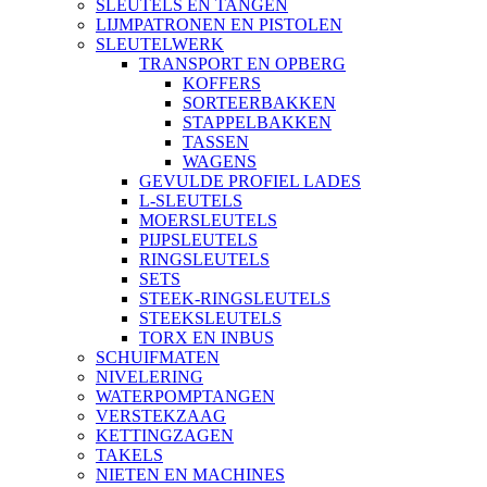
SLEUTELS EN TANGEN
LIJMPATRONEN EN PISTOLEN
SLEUTELWERK
TRANSPORT EN OPBERG
KOFFERS
SORTEERBAKKEN
STAPPELBAKKEN
TASSEN
WAGENS
GEVULDE PROFIEL LADES
L-SLEUTELS
MOERSLEUTELS
PIJPSLEUTELS
RINGSLEUTELS
SETS
STEEK-RINGSLEUTELS
STEEKSLEUTELS
TORX EN INBUS
SCHUIFMATEN
NIVELERING
WATERPOMPTANGEN
VERSTEKZAAG
KETTINGZAGEN
TAKELS
NIETEN EN MACHINES