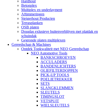
Hardhout
Betonplex
Multiplex en underlayment
Aftimmeringen
Steigerhout Producten
Terrasplanken
OSB platen
Douglas exlusieve buitenverblijven met platdak en
schuindak
Gegronde platen multiplexen
Gereedschap & Machines
Ontdek Topkwaliteit met NEO Gereedschap
NEO Automotive Tools
BANKSCHROEVEN
ACCULADERS
BANDENLICHTERS
OLIEFILTERDOPPEN
PICK-UP TOOLS
POELIETREKKER
SETS
SLANGKLEMMEN
SLEUTELS
TIMINGSLOT
VETSPUIT
WIELSLEUTELS