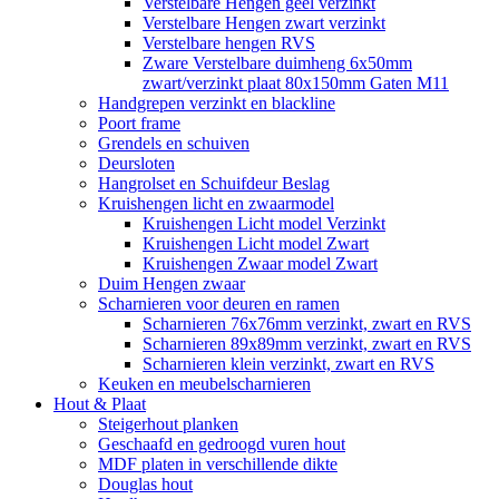
Verstelbare Hengen geel verzinkt
Verstelbare Hengen zwart verzinkt
Verstelbare hengen RVS
Zware Verstelbare duimheng 6x50mm
zwart/verzinkt plaat 80x150mm Gaten M11
Handgrepen verzinkt en blackline
Poort frame
Grendels en schuiven
Deursloten
Hangrolset en Schuifdeur Beslag
Kruishengen licht en zwaarmodel
Kruishengen Licht model Verzinkt
Kruishengen Licht model Zwart
Kruishengen Zwaar model Zwart
Duim Hengen zwaar
Scharnieren voor deuren en ramen
Scharnieren 76x76mm verzinkt, zwart en RVS
Scharnieren 89x89mm verzinkt, zwart en RVS
Scharnieren klein verzinkt, zwart en RVS
Keuken en meubelscharnieren
Hout & Plaat
Steigerhout planken
Geschaafd en gedroogd vuren hout
MDF platen in verschillende dikte
Douglas hout