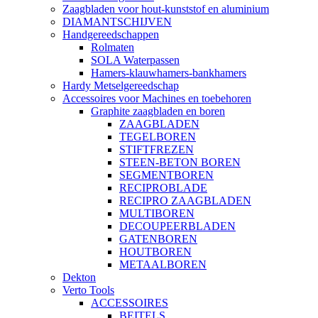
Zaagbladen voor hout-kunststof en aluminium
DIAMANTSCHIJVEN
Handgereedschappen
Rolmaten
SOLA Waterpassen
Hamers-klauwhamers-bankhamers
Hardy Metselgereedschap
Accessoires voor Machines en toebehoren
Graphite zaagbladen en boren
ZAAGBLADEN
TEGELBOREN
STIFTFREZEN
STEEN-BETON BOREN
SEGMENTBOREN
RECIPROBLADE
RECIPRO ZAAGBLADEN
MULTIBOREN
DECOUPEERBLADEN
GATENBOREN
HOUTBOREN
METAALBOREN
Dekton
Verto Tools
ACCESSOIRES
BEITELS