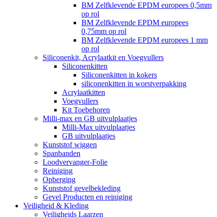
BM Zelfklevende EPDM europees 0,5mm
op rol
BM Zelfklevende EPDM europees
0,75mm op rol
BM Zelfklevende EPDM europees 1 mm
op rol
Siliconenkit, Acrylaatkit en Voegvullers
Siliconenkitten
Siliconenkitten in kokers
siliconenkitten in worstverpakking
Acrylaatkitten
Voegvullers
Kit Toebehoren
Milli-max en GB uitvulplaatjes
Milli-Max uitvulplaatjes
GB uitvulplaatjes
Kunststof wiggen
Spanbanden
Loodvervanger-Folie
Reiniging
Opberging
Kunststof gevelbekleding
Gevel Producten en reiniging
Veiligheid & Kleding
Veiligheids Laarzen