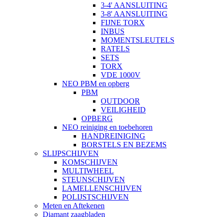
3-4' AANSLUITING
3-8' AANSLUITING
FIJNE TORX
INBUS
MOMENTSLEUTELS
RATELS
SETS
TORX
VDE 1000V
NEO PBM en opberg
PBM
OUTDOOR
VEILIGHEID
OPBERG
NEO reiniging en toebehoren
HANDREINIGING
BORSTELS EN BEZEMS
SLIJPSCHIJVEN
KOMSCHIJVEN
MULTIWHEEL
STEUNSCHIJVEN
LAMELLENSCHIJVEN
POLIJSTSCHIJVEN
Meten en Aftekenen
Diamant zaagbladen