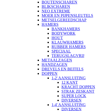
BOUTENSCHAREN
BLIKSCHAREN
NEO EXTREME
MOER EN PIJPENSLEUTELS
METSELGEREEDSCHAP
HAMERS
BANKHAMERS
BODYWORK
HOUT
KLAUWHAMERS
RUBBER HAMERS
SPECIAAL
TERUGSLAGVRIJ
METAALZAGEN
HANDZAGEN
DREVELS EN BEITELS
DOPPEN
1-2' AANSLUITING
12 KANT
KRACHT DOPPEN
STRAK ZESKANT
SUPER LOCK
DIVERSEN
1-4' AANSLUITING
DIVERSEN