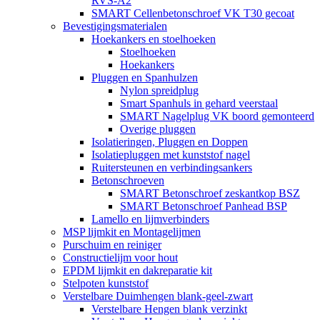
RVS-A2
SMART Cellenbetonschroef VK T30 gecoat
Bevestigingsmaterialen
Hoekankers en stoelhoeken
Stoelhoeken
Hoekankers
Pluggen en Spanhulzen
Nylon spreidplug
Smart Spanhuls in gehard veerstaal
SMART Nagelplug VK boord gemonteerd
Overige pluggen
Isolatieringen, Pluggen en Doppen
Isolatiepluggen met kunststof nagel
Ruitersteunen en verbindingsankers
Betonschroeven
SMART Betonschroef zeskantkop BSZ
SMART Betonschroef Panhead BSP
Lamello en lijmverbinders
MSP lijmkit en Montagelijmen
Purschuim en reiniger
Constructielijm voor hout
EPDM lijmkit en dakreparatie kit
Stelpoten kunststof
Verstelbare Duimhengen blank-geel-zwart
Verstelbare Hengen blank verzinkt