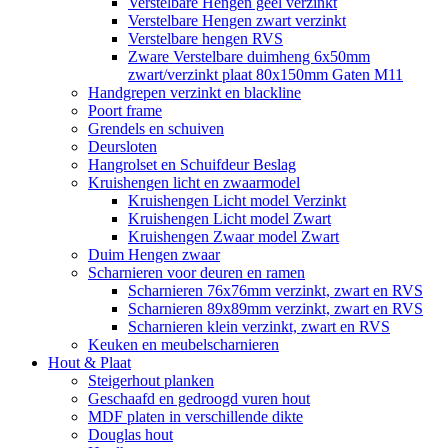
Verstelbare Hengen geel verzinkt
Verstelbare Hengen zwart verzinkt
Verstelbare hengen RVS
Zware Verstelbare duimheng 6x50mm
zwart/verzinkt plaat 80x150mm Gaten M11
Handgrepen verzinkt en blackline
Poort frame
Grendels en schuiven
Deursloten
Hangrolset en Schuifdeur Beslag
Kruishengen licht en zwaarmodel
Kruishengen Licht model Verzinkt
Kruishengen Licht model Zwart
Kruishengen Zwaar model Zwart
Duim Hengen zwaar
Scharnieren voor deuren en ramen
Scharnieren 76x76mm verzinkt, zwart en RVS
Scharnieren 89x89mm verzinkt, zwart en RVS
Scharnieren klein verzinkt, zwart en RVS
Keuken en meubelscharnieren
Hout & Plaat
Steigerhout planken
Geschaafd en gedroogd vuren hout
MDF platen in verschillende dikte
Douglas hout