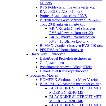
410 torx
RVS Potdekselschroeven zwarte kop
RAL9005 C2 AISI-410 torx
Proftec Spaanplaatschroef RVS
BRINKmarkt Gevelschroeven RVS-410
Torx-20 Blanke en zwarte kop
BRINKmarkt Gevelschroeven
RVS-410 zwarte kop torx-20
BRINKmarkt Gevelschroeven
RVS-410 Blanke kop torx
BriMAX vlonderschroeven RVS-410 torx
PFS RVS-A2 houtschroeven
Dak&Gevel Schroeven
Dak&Gevel Profielplaatschroeven
Golfplaatbouten
Poortframeschroeven/ VleugelTeks
Dak&Gevel Kleurkopschroeven
Bouten en Moeren
HOMEFIX Slotbout met Moer Verzinkt
BLACKLINE Slotbout met moer en ring
BLACKLINE SLOTBOUT MET
MOER EN RING M5
BLACKLINE SLOTBOUT MET
MOER EN RING M6
BLACKLINE SLOTBOUT MET