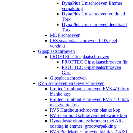
DynaPlus Unischroeven Emmer
verpakking
DynaPlus Unischroeven voldraad
Torx
DynaPlus Unischroeven deeldraad
Torx
MDF schroeven
PFS spaanplaatschroeven POZ geel
verzinkt
Gipsplaatschroeven
PROFTEC Gipsplaatschroeven
PROFTEC Gipsplaatschroeven fijn
PROFTEC Gipsplaatschroeven
Grof
Gipsplaatschroeven
RVS schroeven en Gevelschroeven
Proftec Tuinhout schroeven RVS-410 torx
blanke kop
Proftec Tuinhout schroeven RVS-410 torx
met zwarte kop
RVS Hardhout schroeven blanke kop
RVS hardhout schroeven met zwarte kop
Dynaplus® vlonderschroeven met AR-
coating in emmer (grootverpakking)
RVS Potdeksel schroeven blank C2 AISI-