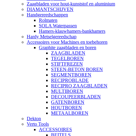
Zaagbladen voor hout-kunststof en aluminium
DIAMANTSCHIJVEN
Handgereedschappen
Rolmaten
SOLA Waterpassen
Hamers-klauwhamers-bankhamers
Hardy Metselgereedschap
Accessoires voor Machines en toebehoren
Graphite zaagbladen en boren
ZAAGBLADEN
TEGELBOREN
STIFTFREZEN
STEEN-BETON BOREN
SEGMENTBOREN
RECIPROBLADE
RECIPRO ZAAGBLADEN
MULTIBOREN
DECOUPEERBLADEN
GATENBOREN
HOUTBOREN
METAALBOREN
Dekton
Verto Tools
ACCESSOIRES
BEITELS