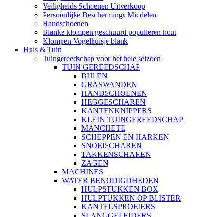
Veiligheids Schoenen Uitverkoop
Persoonlijke Beschermings Middelen
Handschoenen
Blanke klompen geschuurd populieren hout
Klompen Vogelhuisje blank
Huis & Tuin
Tuingereedschap voor het hele seizoen
TUIN GEREEDSCHAP
BIJLEN
GRASWANDEN
HANDSCHOENEN
HEGGESCHAREN
KANTENKNIPPERS
KLEIN TUINGEREEDSCHAP
MANCHETE
SCHEPPEN EN HARKEN
SNOEISCHAREN
TAKKENSCHAREN
ZAGEN
MACHINES
WATER BENODIGDHEDEN
HULPSTUKKEN BOX
HULPTUKKEN OP BLISTER
KANTELSPROEIERS
SLANGGELEIDERS