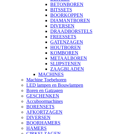
BETONBOREN
BITSSETS
BOORKOPPEN
DIAMANTBOREN
DIVERSEN
DRAADBORSTELS
FREESSETS
GATENZAGEN
HOUTBOREN
KOMBOREN
METAALBOREN
SLIJPSTENEN
ZAAGBLADEN
MACHINES
Machine Toebehoren
LED lampen en Bouwlampen
Boren en Gatzagen
GESCHENKEN
Accuboormachines
BORENSETS
AFKORTZAGEN
DIVERSEN
BOORHAMERS
HAMERS
CIRKELZAGEN