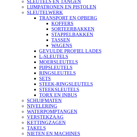
SLEUTELS EN TANGEN
LIJMPATRONEN EN PISTOLEN
SLEUTELWERK
TRANSPORT EN OPBERG
KOFFERS
SORTEERBAKKEN
STAPPELBAKKEN
TASSEN
WAGENS
GEVULDE PROFIEL LADES
L-SLEUTELS
MOERSLEUTELS
PIJPSLEUTELS
RINGSLEUTELS
SETS
STEEK-RINGSLEUTELS
STEEKSLEUTELS
TORX EN INBUS
SCHUIFMATEN
NIVELERING
WATERPOMPTANGEN
VERSTEKZAAG
KETTINGZAGEN
TAKELS
NIETEN EN MACHINES