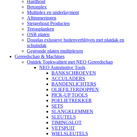
Hardhout
Betonplex
Multiplex en underlayment
Aftimmeringen
Steigerhout Producten
Terrasplanken
OSB platen
Douglas exlusieve buitenverblijven met platdak en
schuindak
Gegronde platen multiplexen
Gereedschap & Machines
Ontdek Topkwaliteit met NEO Gereedschap
NEO Automotive Tools
BANKSCHROEVEN
ACCULADERS
BANDENLICHTERS
OLIEFILTERDOPPEN
PICK-UP TOOLS
POELIETREKKER
SETS
SLANGKLEMMEN
SLEUTELS
TIMINGSLOT
VETSPUIT
WIELSLEUTELS