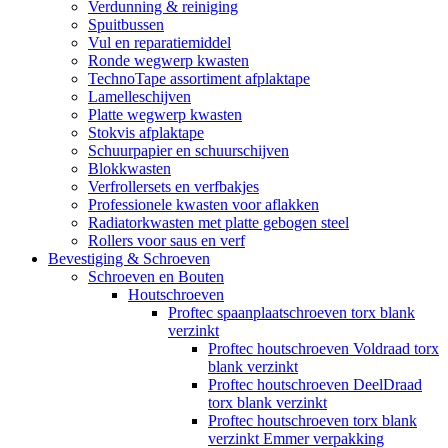
Verdunning & reiniging
Spuitbussen
Vul en reparatiemiddel
Ronde wegwerp kwasten
TechnoTape assortiment afplaktape
Lamelleschijven
Platte wegwerp kwasten
Stokvis afplaktape
Schuurpapier en schuurschijven
Blokkwasten
Verfrollersets en verfbakjes
Professionele kwasten voor aflakken
Radiatorkwasten met platte gebogen steel
Rollers voor saus en verf
Bevestiging & Schroeven
Schroeven en Bouten
Houtschroeven
Proftec spaanplaatschroeven torx blank
verzinkt
Proftec houtschroeven Voldraad torx
blank verzinkt
Proftec houtschroeven DeelDraad
torx blank verzinkt
Proftec houtschroeven torx blank
verzinkt Emmer verpakking