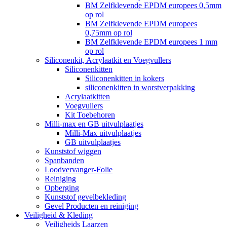
BM Zelfklevende EPDM europees 0,5mm
op rol
BM Zelfklevende EPDM europees
0,75mm op rol
BM Zelfklevende EPDM europees 1 mm
op rol
Siliconenkit, Acrylaatkit en Voegvullers
Siliconenkitten
Siliconenkitten in kokers
siliconenkitten in worstverpakking
Acrylaatkitten
Voegvullers
Kit Toebehoren
Milli-max en GB uitvulplaatjes
Milli-Max uitvulplaatjes
GB uitvulplaatjes
Kunststof wiggen
Spanbanden
Loodvervanger-Folie
Reiniging
Opberging
Kunststof gevelbekleding
Gevel Producten en reiniging
Veiligheid & Kleding
Veiligheids Laarzen