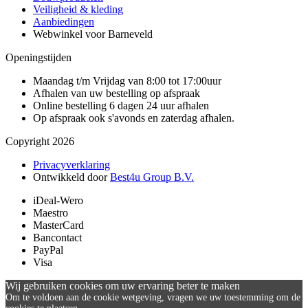
Veiligheid & kleding
Aanbiedingen
Webwinkel voor Barneveld
Openingstijden
Maandag t/m Vrijdag van 8:00 tot 17:00uur
Afhalen van uw bestelling op afspraak
Online bestelling 6 dagen 24 uur afhalen
Op afspraak ook s'avonds en zaterdag afhalen.
Copyright 2026
Privacyverklaring
Ontwikkeld door
Best4u Group B.V.
iDeal-Wero
Maestro
MasterCard
Bancontact
PayPal
Visa
Wij gebruiken cookies om uw ervaring beter te maken
Om te voldoen aan de cookie wetgeving, vragen we uw toestemming om de