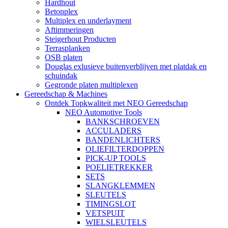
Hardhout
Betonplex
Multiplex en underlayment
Aftimmeringen
Steigerhout Producten
Terrasplanken
OSB platen
Douglas exlusieve buitenverblijven met platdak en
schuindak
Gegronde platen multiplexen
Gereedschap & Machines
Ontdek Topkwaliteit met NEO Gereedschap
NEO Automotive Tools
BANKSCHROEVEN
ACCULADERS
BANDENLICHTERS
OLIEFILTERDOPPEN
PICK-UP TOOLS
POELIETREKKER
SETS
SLANGKLEMMEN
SLEUTELS
TIMINGSLOT
VETSPUIT
WIELSLEUTELS