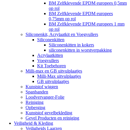
BM Zelfklevende EPDM europees 0,5mm
op rol
BM Zelfklevende EPDM europees
0,75mm op rol
BM Zelfklevende EPDM europees 1 mm
op rol
Siliconenkit, Acrylaatkit en Voegvullers
Siliconenkitten
Siliconenkitten in kokers
siliconenkitten in worstverpakking
Acrylaatkitten
Voegvullers
Kit Toebehoren
Milli-max en GB uitvulplaatjes
Milli-Max uitvulplaatjes
GB uitvulplaatjes
Kunststof wiggen
Spanbanden
Loodvervanger-Folie
Reiniging
Opberging
Kunststof gevelbekleding
Gevel Producten en reiniging
Veiligheid & Kleding
Veiligheids Laarzen