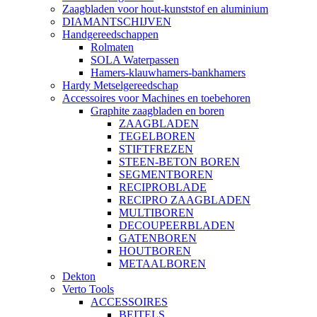
Zaagbladen voor hout-kunststof en aluminium
DIAMANTSCHIJVEN
Handgereedschappen
Rolmaten
SOLA Waterpassen
Hamers-klauwhamers-bankhamers
Hardy Metselgereedschap
Accessoires voor Machines en toebehoren
Graphite zaagbladen en boren
ZAAGBLADEN
TEGELBOREN
STIFTFREZEN
STEEN-BETON BOREN
SEGMENTBOREN
RECIPROBLADE
RECIPRO ZAAGBLADEN
MULTIBOREN
DECOUPEERBLADEN
GATENBOREN
HOUTBOREN
METAALBOREN
Dekton
Verto Tools
ACCESSOIRES
BEITELS