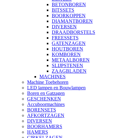
BETONBOREN
BITSSETS
BOORKOPPEN
DIAMANTBOREN
DIVERSEN
DRAADBORSTELS
FREESSETS
GATENZAGEN
HOUTBOREN
KOMBOREN
METAALBOREN
SLIJPSTENEN
ZAAGBLADEN
MACHINES
Machine Toebehoren
LED lampen en Bouwlampen
Boren en Gatzagen
GESCHENKEN
Accuboormachines
BORENSETS
AFKORTZAGEN
DIVERSEN
BOORHAMERS
HAMERS
CIRKELZAGEN