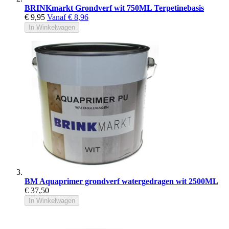
BRINKmarkt Grondverf wit 750ML Terpetinebasis
€ 9,95
Vanaf
€ 8,96
In Winkelwagen
BM Aquaprimer grondverf watergedragen wit 2500ML
€ 37,50
In Winkelwagen