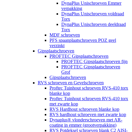
DynaPlus Unischroeven Emmer
verpakking
DynaPlus Unischroeven voldraad
Torx
DynaPlus Unischroeven deeldraad
Torx
MDF schroeven
PFS spaanplaatschroeven POZ geel
verzinkt
Gipsplaatschroeven
PROFTEC Gipsplaatschroeven
PROFTEC Gipsplaatschroeven fijn
PROFTEC Gipsplaatschroeven
Grof
Gipsplaatschroeven
RVS schroeven en Gevelschroeven
Proftec Tuinhout schroeven RVS-410 torx
blanke kop
Proftec Tuinhout schroeven RVS-410 torx
met zwarte kop
RVS Hardhout schroeven blanke kop
RVS hardhout schroeven met zwarte kop
Dynaplus® vlonderschroeven met AR-
coating in emmer (grootverpakking)
RVS Potdeksel schroeven blank C2 AISI-