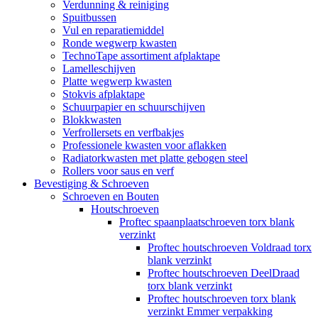
Verdunning & reiniging
Spuitbussen
Vul en reparatiemiddel
Ronde wegwerp kwasten
TechnoTape assortiment afplaktape
Lamelleschijven
Platte wegwerp kwasten
Stokvis afplaktape
Schuurpapier en schuurschijven
Blokkwasten
Verfrollersets en verfbakjes
Professionele kwasten voor aflakken
Radiatorkwasten met platte gebogen steel
Rollers voor saus en verf
Bevestiging & Schroeven
Schroeven en Bouten
Houtschroeven
Proftec spaanplaatschroeven torx blank
verzinkt
Proftec houtschroeven Voldraad torx
blank verzinkt
Proftec houtschroeven DeelDraad
torx blank verzinkt
Proftec houtschroeven torx blank
verzinkt Emmer verpakking