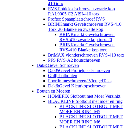
410 torx
RVS Potdekselschroeven zwarte kop
RAL9005 C2 AISI-410 torx
Proftec Spaanplaatschroef RVS
BRINKmarkt Gevelschroeven RVS-410
Torx-20 Blanke en zwarte kop
BRINKmarkt Gevelschroeven
RVS-410 zwarte kop torx-20
BRINKmarkt Gevelschroeven
RVS-410 Blanke kop torx
BriMAX vlonderschroeven RVS-410 torx
PFS RVS-A2 houtschroeven
Dak&Gevel Schroeven
Dak&Gevel Profielplaatschroeven
Golfplaatbouten
Poortframeschroeven/ VleugelTeks
Dak&Gevel Kleurkopschroeven
Bouten en Moeren
HOMEFIX Slotbout met Moer Verzinkt
BLACKLINE Slotbout met moer en ring
BLACKLINE SLOTBOUT MET
MOER EN RING M5
BLACKLINE SLOTBOUT MET
MOER EN RING M6
BLACKLINE SLOTBOUT MET