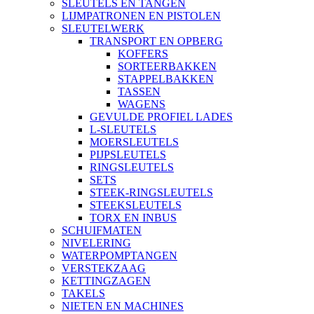
SLEUTELS EN TANGEN
LIJMPATRONEN EN PISTOLEN
SLEUTELWERK
TRANSPORT EN OPBERG
KOFFERS
SORTEERBAKKEN
STAPPELBAKKEN
TASSEN
WAGENS
GEVULDE PROFIEL LADES
L-SLEUTELS
MOERSLEUTELS
PIJPSLEUTELS
RINGSLEUTELS
SETS
STEEK-RINGSLEUTELS
STEEKSLEUTELS
TORX EN INBUS
SCHUIFMATEN
NIVELERING
WATERPOMPTANGEN
VERSTEKZAAG
KETTINGZAGEN
TAKELS
NIETEN EN MACHINES