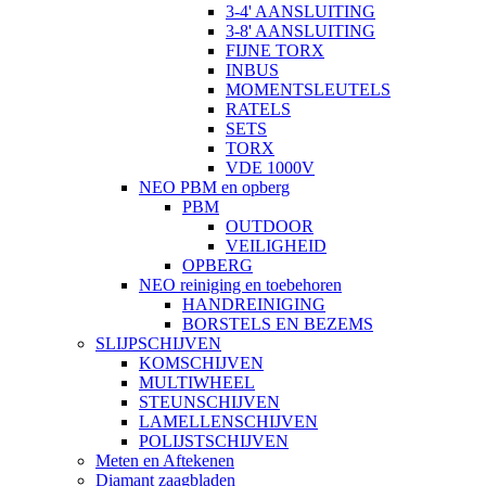
3-4' AANSLUITING
3-8' AANSLUITING
FIJNE TORX
INBUS
MOMENTSLEUTELS
RATELS
SETS
TORX
VDE 1000V
NEO PBM en opberg
PBM
OUTDOOR
VEILIGHEID
OPBERG
NEO reiniging en toebehoren
HANDREINIGING
BORSTELS EN BEZEMS
SLIJPSCHIJVEN
KOMSCHIJVEN
MULTIWHEEL
STEUNSCHIJVEN
LAMELLENSCHIJVEN
POLIJSTSCHIJVEN
Meten en Aftekenen
Diamant zaagbladen