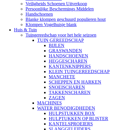
Veiligheids Schoenen Uitverkoop
Persoonlijke Beschermings Middelen
Handschoenen
Blanke klompen geschuurd populieren hout
Klompen Vogelhuisje blank
Huis & Tuin
Tuingereedschap voor het hele seizoen
TUIN GEREEDSCHAP
BIJLEN
GRASWANDEN
HANDSCHOENEN
HEGGESCHAREN
KANTENKNIPPERS
KLEIN TUINGEREEDSCHAP
MANCHETE
SCHEPPEN EN HARKEN
SNOEISCHAREN
TAKKENSCHAREN
ZAGEN
MACHINES
WATER BENODIGDHEDEN
HULPSTUKKEN BOX
HULPTUKKEN OP BLISTER
KANTELSPROEIERS
SLANGGELEIDERS