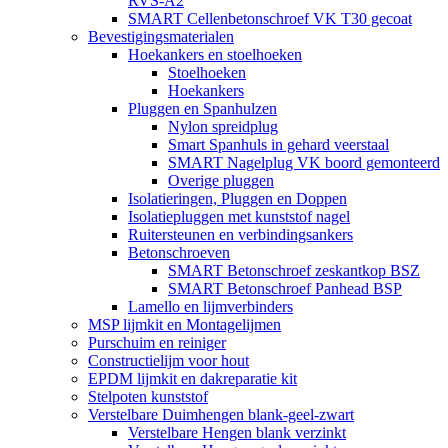
RVS-A2
SMART Cellenbetonschroef VK T30 gecoat
Bevestigingsmaterialen
Hoekankers en stoelhoeken
Stoelhoeken
Hoekankers
Pluggen en Spanhulzen
Nylon spreidplug
Smart Spanhuls in gehard veerstaal
SMART Nagelplug VK boord gemonteerd
Overige pluggen
Isolatieringen, Pluggen en Doppen
Isolatiepluggen met kunststof nagel
Ruitersteunen en verbindingsankers
Betonschroeven
SMART Betonschroef zeskantkop BSZ
SMART Betonschroef Panhead BSP
Lamello en lijmverbinders
MSP lijmkit en Montagelijmen
Purschuim en reiniger
Constructielijm voor hout
EPDM lijmkit en dakreparatie kit
Stelpoten kunststof
Verstelbare Duimhengen blank-geel-zwart
Verstelbare Hengen blank verzinkt