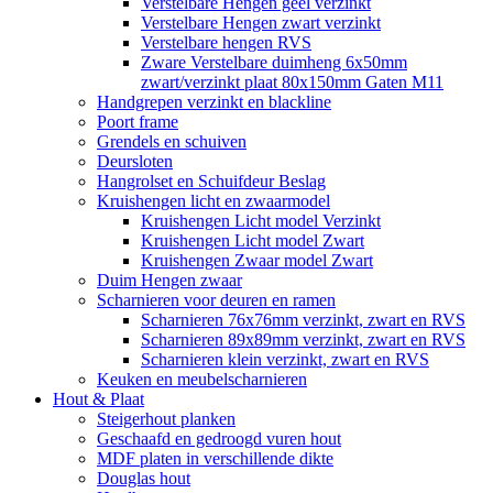
Verstelbare Hengen geel verzinkt
Verstelbare Hengen zwart verzinkt
Verstelbare hengen RVS
Zware Verstelbare duimheng 6x50mm
zwart/verzinkt plaat 80x150mm Gaten M11
Handgrepen verzinkt en blackline
Poort frame
Grendels en schuiven
Deursloten
Hangrolset en Schuifdeur Beslag
Kruishengen licht en zwaarmodel
Kruishengen Licht model Verzinkt
Kruishengen Licht model Zwart
Kruishengen Zwaar model Zwart
Duim Hengen zwaar
Scharnieren voor deuren en ramen
Scharnieren 76x76mm verzinkt, zwart en RVS
Scharnieren 89x89mm verzinkt, zwart en RVS
Scharnieren klein verzinkt, zwart en RVS
Keuken en meubelscharnieren
Hout & Plaat
Steigerhout planken
Geschaafd en gedroogd vuren hout
MDF platen in verschillende dikte
Douglas hout