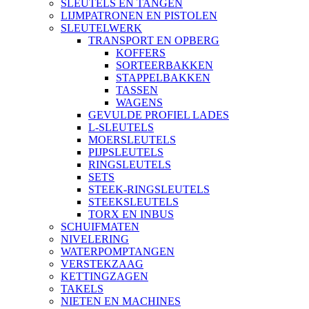
SLEUTELS EN TANGEN
LIJMPATRONEN EN PISTOLEN
SLEUTELWERK
TRANSPORT EN OPBERG
KOFFERS
SORTEERBAKKEN
STAPPELBAKKEN
TASSEN
WAGENS
GEVULDE PROFIEL LADES
L-SLEUTELS
MOERSLEUTELS
PIJPSLEUTELS
RINGSLEUTELS
SETS
STEEK-RINGSLEUTELS
STEEKSLEUTELS
TORX EN INBUS
SCHUIFMATEN
NIVELERING
WATERPOMPTANGEN
VERSTEKZAAG
KETTINGZAGEN
TAKELS
NIETEN EN MACHINES