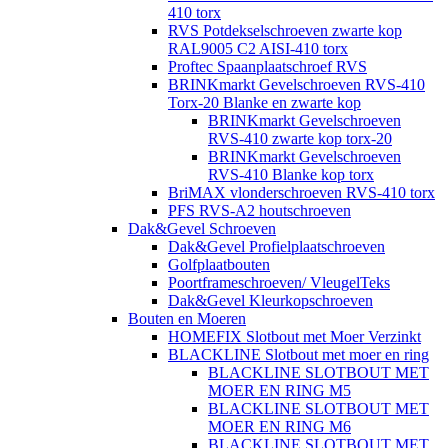
410 torx
RVS Potdekselschroeven zwarte kop
RAL9005 C2 AISI-410 torx
Proftec Spaanplaatschroef RVS
BRINKmarkt Gevelschroeven RVS-410
Torx-20 Blanke en zwarte kop
BRINKmarkt Gevelschroeven
RVS-410 zwarte kop torx-20
BRINKmarkt Gevelschroeven
RVS-410 Blanke kop torx
BriMAX vlonderschroeven RVS-410 torx
PFS RVS-A2 houtschroeven
Dak&Gevel Schroeven
Dak&Gevel Profielplaatschroeven
Golfplaatbouten
Poortframeschroeven/ VleugelTeks
Dak&Gevel Kleurkopschroeven
Bouten en Moeren
HOMEFIX Slotbout met Moer Verzinkt
BLACKLINE Slotbout met moer en ring
BLACKLINE SLOTBOUT MET
MOER EN RING M5
BLACKLINE SLOTBOUT MET
MOER EN RING M6
BLACKLINE SLOTBOUT MET