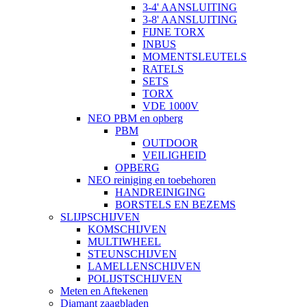
3-4' AANSLUITING
3-8' AANSLUITING
FIJNE TORX
INBUS
MOMENTSLEUTELS
RATELS
SETS
TORX
VDE 1000V
NEO PBM en opberg
PBM
OUTDOOR
VEILIGHEID
OPBERG
NEO reiniging en toebehoren
HANDREINIGING
BORSTELS EN BEZEMS
SLIJPSCHIJVEN
KOMSCHIJVEN
MULTIWHEEL
STEUNSCHIJVEN
LAMELLENSCHIJVEN
POLIJSTSCHIJVEN
Meten en Aftekenen
Diamant zaagbladen