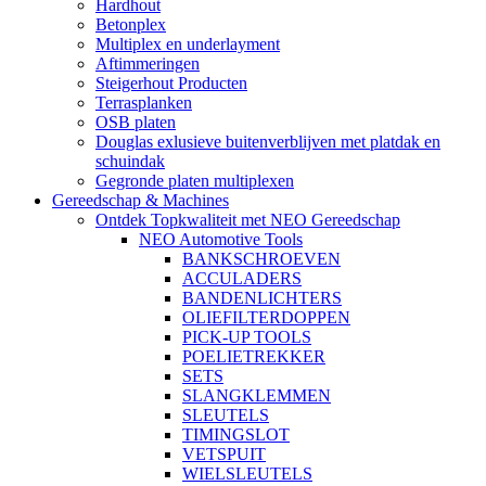
Hardhout
Betonplex
Multiplex en underlayment
Aftimmeringen
Steigerhout Producten
Terrasplanken
OSB platen
Douglas exlusieve buitenverblijven met platdak en
schuindak
Gegronde platen multiplexen
Gereedschap & Machines
Ontdek Topkwaliteit met NEO Gereedschap
NEO Automotive Tools
BANKSCHROEVEN
ACCULADERS
BANDENLICHTERS
OLIEFILTERDOPPEN
PICK-UP TOOLS
POELIETREKKER
SETS
SLANGKLEMMEN
SLEUTELS
TIMINGSLOT
VETSPUIT
WIELSLEUTELS