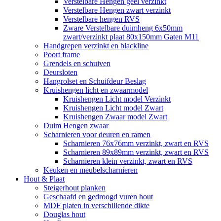
Verstelbare Hengen geel verzinkt
Verstelbare Hengen zwart verzinkt
Verstelbare hengen RVS
Zware Verstelbare duimheng 6x50mm
zwart/verzinkt plaat 80x150mm Gaten M11
Handgrepen verzinkt en blackline
Poort frame
Grendels en schuiven
Deursloten
Hangrolset en Schuifdeur Beslag
Kruishengen licht en zwaarmodel
Kruishengen Licht model Verzinkt
Kruishengen Licht model Zwart
Kruishengen Zwaar model Zwart
Duim Hengen zwaar
Scharnieren voor deuren en ramen
Scharnieren 76x76mm verzinkt, zwart en RVS
Scharnieren 89x89mm verzinkt, zwart en RVS
Scharnieren klein verzinkt, zwart en RVS
Keuken en meubelscharnieren
Hout & Plaat
Steigerhout planken
Geschaafd en gedroogd vuren hout
MDF platen in verschillende dikte
Douglas hout