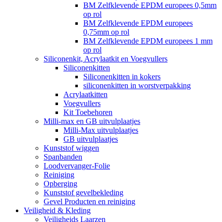
BM Zelfklevende EPDM europees 0,5mm
op rol
BM Zelfklevende EPDM europees
0,75mm op rol
BM Zelfklevende EPDM europees 1 mm
op rol
Siliconenkit, Acrylaatkit en Voegvullers
Siliconenkitten
Siliconenkitten in kokers
siliconenkitten in worstverpakking
Acrylaatkitten
Voegvullers
Kit Toebehoren
Milli-max en GB uitvulplaatjes
Milli-Max uitvulplaatjes
GB uitvulplaatjes
Kunststof wiggen
Spanbanden
Loodvervanger-Folie
Reiniging
Opberging
Kunststof gevelbekleding
Gevel Producten en reiniging
Veiligheid & Kleding
Veiligheids Laarzen