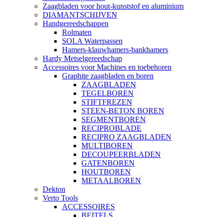
Zaagbladen voor hout-kunststof en aluminium
DIAMANTSCHIJVEN
Handgereedschappen
Rolmaten
SOLA Waterpassen
Hamers-klauwhamers-bankhamers
Hardy Metselgereedschap
Accessoires voor Machines en toebehoren
Graphite zaagbladen en boren
ZAAGBLADEN
TEGELBOREN
STIFTFREZEN
STEEN-BETON BOREN
SEGMENTBOREN
RECIPROBLADE
RECIPRO ZAAGBLADEN
MULTIBOREN
DECOUPEERBLADEN
GATENBOREN
HOUTBOREN
METAALBOREN
Dekton
Verto Tools
ACCESSOIRES
BEITELS