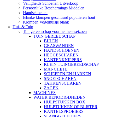
Veiligheids Schoenen Uitverkoop
Persoonlijke Beschermings Middelen
Handschoenen
Blanke klompen geschuurd populieren hout
Klompen Vogelhuisje blank
Huis & Tuin
Tuingereedschap voor het hele seizoen
TUIN GEREEDSCHAP
BIJLEN
GRASWANDEN
HANDSCHOENEN
HEGGESCHAREN
KANTENKNIPPERS
KLEIN TUINGEREEDSCHAP
MANCHETE
SCHEPPEN EN HARKEN
SNOEISCHAREN
TAKKENSCHAREN
ZAGEN
MACHINES
WATER BENODIGDHEDEN
HULPSTUKKEN BOX
HULPTUKKEN OP BLISTER
KANTELSPROEIERS
SLANGGELEIDERS