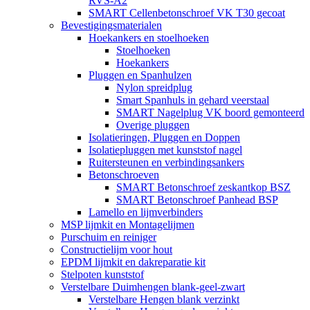
RVS-A2
SMART Cellenbetonschroef VK T30 gecoat
Bevestigingsmaterialen
Hoekankers en stoelhoeken
Stoelhoeken
Hoekankers
Pluggen en Spanhulzen
Nylon spreidplug
Smart Spanhuls in gehard veerstaal
SMART Nagelplug VK boord gemonteerd
Overige pluggen
Isolatieringen, Pluggen en Doppen
Isolatiepluggen met kunststof nagel
Ruitersteunen en verbindingsankers
Betonschroeven
SMART Betonschroef zeskantkop BSZ
SMART Betonschroef Panhead BSP
Lamello en lijmverbinders
MSP lijmkit en Montagelijmen
Purschuim en reiniger
Constructielijm voor hout
EPDM lijmkit en dakreparatie kit
Stelpoten kunststof
Verstelbare Duimhengen blank-geel-zwart
Verstelbare Hengen blank verzinkt