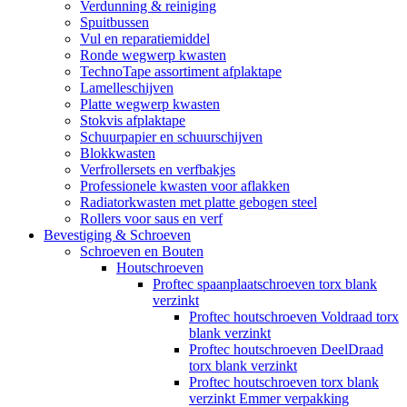
Verdunning & reiniging
Spuitbussen
Vul en reparatiemiddel
Ronde wegwerp kwasten
TechnoTape assortiment afplaktape
Lamelleschijven
Platte wegwerp kwasten
Stokvis afplaktape
Schuurpapier en schuurschijven
Blokkwasten
Verfrollersets en verfbakjes
Professionele kwasten voor aflakken
Radiatorkwasten met platte gebogen steel
Rollers voor saus en verf
Bevestiging & Schroeven
Schroeven en Bouten
Houtschroeven
Proftec spaanplaatschroeven torx blank
verzinkt
Proftec houtschroeven Voldraad torx
blank verzinkt
Proftec houtschroeven DeelDraad
torx blank verzinkt
Proftec houtschroeven torx blank
verzinkt Emmer verpakking