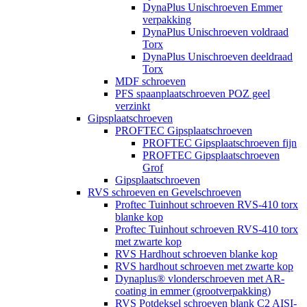
DynaPlus Unischroeven Emmer
verpakking
DynaPlus Unischroeven voldraad
Torx
DynaPlus Unischroeven deeldraad
Torx
MDF schroeven
PFS spaanplaatschroeven POZ geel
verzinkt
Gipsplaatschroeven
PROFTEC Gipsplaatschroeven
PROFTEC Gipsplaatschroeven fijn
PROFTEC Gipsplaatschroeven
Grof
Gipsplaatschroeven
RVS schroeven en Gevelschroeven
Proftec Tuinhout schroeven RVS-410 torx
blanke kop
Proftec Tuinhout schroeven RVS-410 torx
met zwarte kop
RVS Hardhout schroeven blanke kop
RVS hardhout schroeven met zwarte kop
Dynaplus® vlonderschroeven met AR-
coating in emmer (grootverpakking)
RVS Potdeksel schroeven blank C2 AISI-