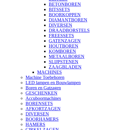
BETONBOREN
BITSSETS
BOORKOPPEN
DIAMANTBOREN
DIVERSEN
DRAADBORSTELS
FREESSETS
GATENZAGEN
HOUTBOREN
KOMBOREN
METAALBOREN
SLIJPSTENEN
ZAAGBLADEN
MACHINES
Machine Toebehoren
LED lampen en Bouwlampen
Boren en Gatzagen
GESCHENKEN
Accuboormachines
BORENSETS
AFKORTZAGEN
DIVERSEN
BOORHAMERS
HAMERS
CIRKELZAGEN