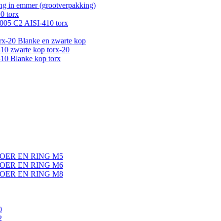
g in emmer (grootverpakking)
0 torx
005 C2 AISI-410 torx
-20 Blanke en zwarte kop
0 zwarte kop torx-20
0 Blanke kop torx
OER EN RING M5
OER EN RING M6
OER EN RING M8
0
2