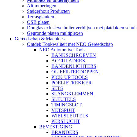
Multiplex en underlayment
Aftimmeringen
Steigerhout Producten
Terrasplanken
OSB platen
Douglas exlusieve buitenverblijven met platdak en schui
Gegronde platen multiplexen
Gereedschap & Machines
Ontdek Topkwaliteit met NEO Gereedschap
NEO Automotive Tools
BANKSCHROEVEN
ACCULADERS
BANDENLICHTERS
OLIEFILTERDOPPEN
PICK-UP TOOLS
POELIETREKKER
SETS
SLANGKLEMMEN
SLEUTELS
TIMINGSLOT
VETSPUIT
WIELSLEUTELS
PERSLUCHT
BEVESTIGING
BRANDERS