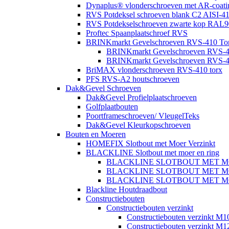
Dynaplus® vlonderschroeven met AR-coatin
RVS Potdeksel schroeven blank C2 AISI-41
RVS Potdekselschroeven zwarte kop RAL9
Proftec Spaanplaatschroef RVS
BRINKmarkt Gevelschroeven RVS-410 Torx
BRINKmarkt Gevelschroeven RVS-41
BRINKmarkt Gevelschroeven RVS-41
BriMAX vlonderschroeven RVS-410 torx
PFS RVS-A2 houtschroeven
Dak&Gevel Schroeven
Dak&Gevel Profielplaatschroeven
Golfplaatbouten
Poortframeschroeven/ VleugelTeks
Dak&Gevel Kleurkopschroeven
Bouten en Moeren
HOMEFIX Slotbout met Moer Verzinkt
BLACKLINE Slotbout met moer en ring
BLACKLINE SLOTBOUT MET M
BLACKLINE SLOTBOUT MET M
BLACKLINE SLOTBOUT MET M
Blackline Houtdraadbout
Constructiebouten
Constructiebouten verzinkt
Constructiebouten verzinkt M1
Constructiebouten verzinkt M1