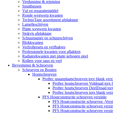
Verdunning & reiniging
Spuitbussen
Vul en reparatiemiddel
Ronde wegwerp kwasten
TechnoTape assortiment afplaktape
Lamelleschijven
Platte wegwerp kwasten
Stokvis afplaktape
Schuurpapier en schuurschijven
Blokkwasten
Verfrollersets en verfbakjes
Professionele kwasten voor aflakken
Radiatorkwasten met platte gebogen steel
Rollers voor saus en verf
Bevestiging & Schroeven
Schroeven en Bouten
Houtschroeven
Proftec spaanplaatschroeven torx blank verz
Proftec houtschroeven Voldraad torx 
Proftec houtschroeven DeelDraad torx
Proftec houtschroeven torx blank ve
PFS Houtconstructie schroeven verzinkt
PFS Houtconstructie schroeven -Verz
PFS Houtconstructie schroeven verz
PFS Houtconstructie schroeven verz