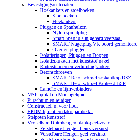
Bevestigingsmaterialen
Hoekankers en stoelhoeken
Stoelhoeken
Hoekankers
Pluggen en Spanhulzen
Nylon spreidplug
Smart Spanhuls in gehard veerstaal
SMART Nagelplug VK boord gemonteerd
Overige pluggen
Isolatieringen, Pluggen en Doppen
Isolatiepluggen met kunststof nagel
Ruitersteunen en verbindingsankers
Betonschroeven
SMART Betonschroef zeskantkop BSZ
SMART Betonschroef Panhead BSP
Lamello en lijmverbinders
MSP lijmkit en Montagelijmen
Purschuim en reiniger
Constructielijm voor hout
EPDM lijmkit en dakreparatie kit
Stelpoten kunststof
Verstelbare Duimhengen blank-geel-zwart
Verstelbare Hengen blank verzinkt
Verstelbare Hengen geel verzinkt
Verstelbare Hengen zwart verzinkt