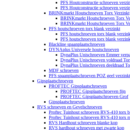
PFS Houtconstructie schroeven verz
PFS Houtconstructie schroeven verz
BRINKmarkt Houtschroeven Torx Verzinkt
BRINKmarkt Houtschroeven Torx Ver
BRINKmarkt Houtschroeven Torx Ver
PFS houtschroeven torx blank verzinkt
PFS houtschroeven torx blank verzin
PFS houtschroeven torx blank verzin
Blackline spaanplaatschroeven
DYNAplus Universele houtschroeven
DynaPlus Unischroeven Emmer verp
DynaPlus Unischroeven voldraad Tor
DynaPlus Unischroeven deeldraad To
MDF schroeven
PFS spaanplaatschroeven POZ geel verzink
Gipsplaatschroeven
PROFTEC Gipsplaatschroeven
PROFTEC Gipsplaatschroeven fijn
PROFTEC Gipsplaatschroeven Grof
Gipsplaatschroeven
RVS schroeven en Gevelschroeven
Proftec Tuinhout schroeven RVS-410 torx b
Proftec Tuinhout schroeven RVS-410 torx m
RVS Hardhout schroeven blanke kop
RVS hardhout schroeven met zwarte kop