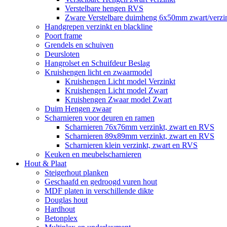
Verstelbare hengen RVS
Zware Verstelbare duimheng 6x50mm zwart/verz
Handgrepen verzinkt en blackline
Poort frame
Grendels en schuiven
Deursloten
Hangrolset en Schuifdeur Beslag
Kruishengen licht en zwaarmodel
Kruishengen Licht model Verzinkt
Kruishengen Licht model Zwart
Kruishengen Zwaar model Zwart
Duim Hengen zwaar
Scharnieren voor deuren en ramen
Scharnieren 76x76mm verzinkt, zwart en RVS
Scharnieren 89x89mm verzinkt, zwart en RVS
Scharnieren klein verzinkt, zwart en RVS
Keuken en meubelscharnieren
Hout & Plaat
Steigerhout planken
Geschaafd en gedroogd vuren hout
MDF platen in verschillende dikte
Douglas hout
Hardhout
Betonplex