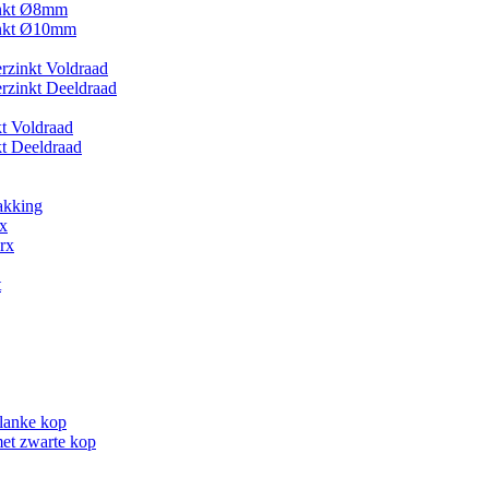
inkt Ø8mm
inkt Ø10mm
zinkt Voldraad
zinkt Deeldraad
kt Voldraad
kt Deeldraad
akking
x
rx
t
lanke kop
et zwarte kop