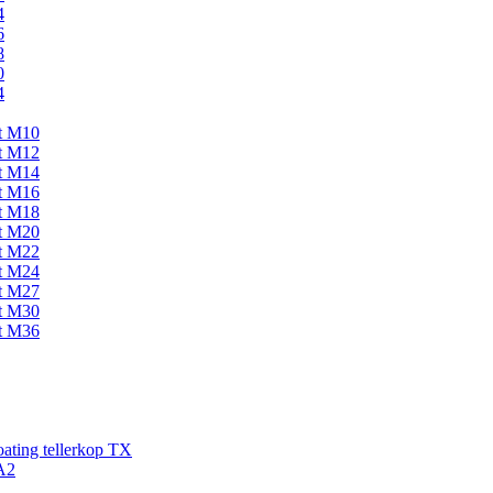
4
6
8
0
4
kt M10
kt M12
kt M14
kt M16
kt M18
kt M20
kt M22
kt M24
kt M27
kt M30
kt M36
ating tellerkop TX
A2