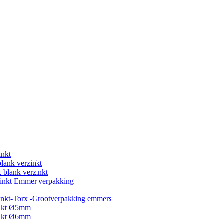
inkt
blank verzinkt
 blank verzinkt
rzinkt Emmer verpakking
inkt-Torx -Grootverpakking emmers
inkt Ø5mm
inkt Ø6mm