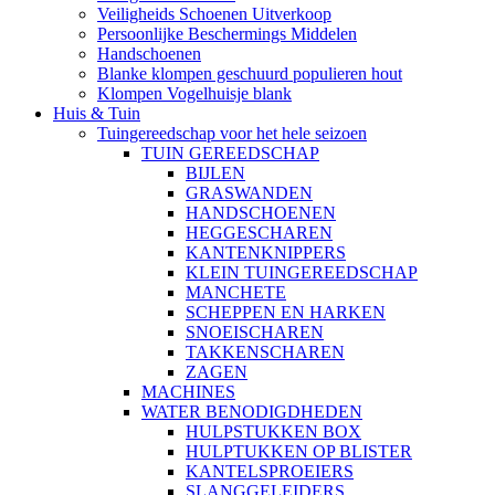
Veiligheids Schoenen Uitverkoop
Persoonlijke Beschermings Middelen
Handschoenen
Blanke klompen geschuurd populieren hout
Klompen Vogelhuisje blank
Huis & Tuin
Tuingereedschap voor het hele seizoen
TUIN GEREEDSCHAP
BIJLEN
GRASWANDEN
HANDSCHOENEN
HEGGESCHAREN
KANTENKNIPPERS
KLEIN TUINGEREEDSCHAP
MANCHETE
SCHEPPEN EN HARKEN
SNOEISCHAREN
TAKKENSCHAREN
ZAGEN
MACHINES
WATER BENODIGDHEDEN
HULPSTUKKEN BOX
HULPTUKKEN OP BLISTER
KANTELSPROEIERS
SLANGGELEIDERS