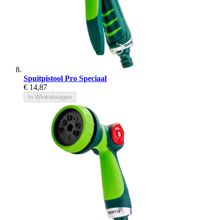
Spuitpistool Pro Speciaal
€ 14,87
In Winkelwagen