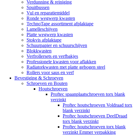
Verdunning & reiniging
Spuitbussen
Vul en reparatiemiddel
Ronde wegwerp kwasten
TechnoTape assortiment afplaktape
Lamelleschijven
Platte wegwerp kwasten
Stokvis afplaktape
Schuurpapier en schuurschijven
Blokkwasten
Verfrollersets en verfbakjes
Professionele kwasten voor aflakken
Radiatorkwasten met platte gebogen steel
Rollers voor saus en verf
Bevestiging & Schroeven
Schroeven en Bouten
Houtschroeven
Proftec spaanplaatschroeven torx blank
verzinkt
Proftec houtschroeven Voldraad torx
blank verzinkt
Proftec houtschroeven DeelDraad
torx blank verzinkt
Proftec houtschroeven torx blank
verzinkt Emmer verpakking