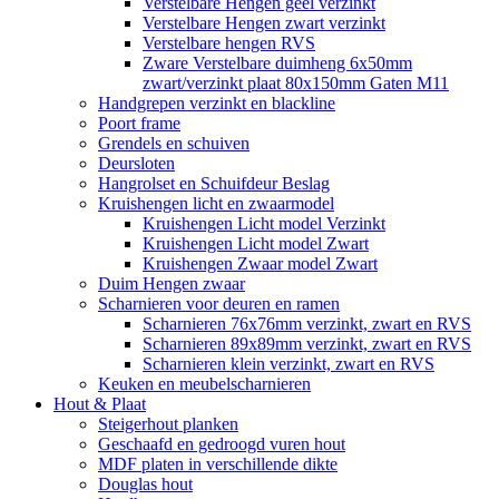
Verstelbare Hengen geel verzinkt
Verstelbare Hengen zwart verzinkt
Verstelbare hengen RVS
Zware Verstelbare duimheng 6x50mm
zwart/verzinkt plaat 80x150mm Gaten M11
Handgrepen verzinkt en blackline
Poort frame
Grendels en schuiven
Deursloten
Hangrolset en Schuifdeur Beslag
Kruishengen licht en zwaarmodel
Kruishengen Licht model Verzinkt
Kruishengen Licht model Zwart
Kruishengen Zwaar model Zwart
Duim Hengen zwaar
Scharnieren voor deuren en ramen
Scharnieren 76x76mm verzinkt, zwart en RVS
Scharnieren 89x89mm verzinkt, zwart en RVS
Scharnieren klein verzinkt, zwart en RVS
Keuken en meubelscharnieren
Hout & Plaat
Steigerhout planken
Geschaafd en gedroogd vuren hout
MDF platen in verschillende dikte
Douglas hout