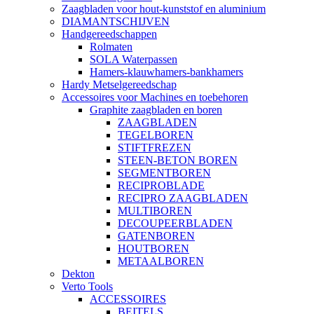
Zaagbladen voor hout-kunststof en aluminium
DIAMANTSCHIJVEN
Handgereedschappen
Rolmaten
SOLA Waterpassen
Hamers-klauwhamers-bankhamers
Hardy Metselgereedschap
Accessoires voor Machines en toebehoren
Graphite zaagbladen en boren
ZAAGBLADEN
TEGELBOREN
STIFTFREZEN
STEEN-BETON BOREN
SEGMENTBOREN
RECIPROBLADE
RECIPRO ZAAGBLADEN
MULTIBOREN
DECOUPEERBLADEN
GATENBOREN
HOUTBOREN
METAALBOREN
Dekton
Verto Tools
ACCESSOIRES
BEITELS