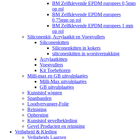
BM Zelfklevende EPDM europees 0,5mm
op rol
BM Zelfklevende EPDM europees
0,75mm op rol
BM Zelfklevende EPDM europees 1 mm
op rol
Siliconenkit, Acrylaatkit en Voegvullers
Siliconenkitten
Siliconenkitten in kokers
siliconenkitten in worstverpakking
Acrylaatkitten
Voegvullers
Kit Toebehoren
Milli-max en GB uitvulplaatjes
Milli-Max uitvulplaatjes
GB uitvulplaatjes
Kunststof wiggen
Spanbanden
Loodvervanger-Folie
Reiniging
Opberging
Kunststof gevelbekleding
Gevel Producten en reiniging
Veiligheid & Kleding
Veiligheids Laarzen