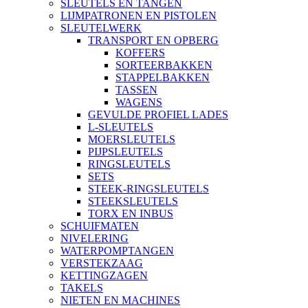
SLEUTELS EN TANGEN
LIJMPATRONEN EN PISTOLEN
SLEUTELWERK
TRANSPORT EN OPBERG
KOFFERS
SORTEERBAKKEN
STAPPELBAKKEN
TASSEN
WAGENS
GEVULDE PROFIEL LADES
L-SLEUTELS
MOERSLEUTELS
PIJPSLEUTELS
RINGSLEUTELS
SETS
STEEK-RINGSLEUTELS
STEEKSLEUTELS
TORX EN INBUS
SCHUIFMATEN
NIVELERING
WATERPOMPTANGEN
VERSTEKZAAG
KETTINGZAGEN
TAKELS
NIETEN EN MACHINES