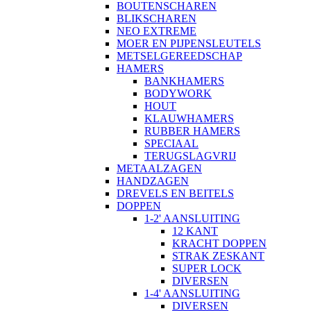
BOUTENSCHAREN
BLIKSCHAREN
NEO EXTREME
MOER EN PIJPENSLEUTELS
METSELGEREEDSCHAP
HAMERS
BANKHAMERS
BODYWORK
HOUT
KLAUWHAMERS
RUBBER HAMERS
SPECIAAL
TERUGSLAGVRIJ
METAALZAGEN
HANDZAGEN
DREVELS EN BEITELS
DOPPEN
1-2' AANSLUITING
12 KANT
KRACHT DOPPEN
STRAK ZESKANT
SUPER LOCK
DIVERSEN
1-4' AANSLUITING
DIVERSEN