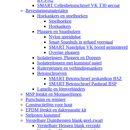
RVS-A2
SMART Cellenbetonschroef VK T30 gecoat
Bevestigingsmaterialen
Hoekankers en stoelhoeken
Stoelhoeken
Hoekankers
Pluggen en Spanhulzen
Nylon spreidplug
Smart Spanhuls in gehard veerstaal
SMART Nagelplug VK boord gemonteerd
Overige pluggen
Isolatieringen, Pluggen en Doppen
Isolatiepluggen met kunststof nagel
Ruitersteunen en verbindingsankers
Betonschroeven
SMART Betonschroef zeskantkop BSZ
SMART Betonschroef Panhead BSP
Lamello en lijmverbinders
MSP lijmkit en Montagelijmen
Purschuim en reiniger
Constructielijm voor hout
EPDM lijmkit en dakreparatie kit
Stelpoten kunststof
Verstelbare Duimhengen blank-geel-zwart
Verstelbare Hengen blank verzinkt