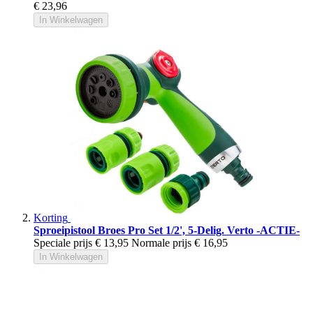
€ 23,96
In Winkelwagen
Korting
Sproeipistool Broes Pro Set 1/2', 5-Delig. Verto -ACTIE-
Speciale prijs
€ 13,95
Normale prijs
€ 16,95
In Winkelwagen