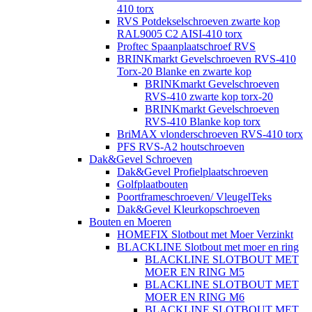
410 torx
RVS Potdekselschroeven zwarte kop
RAL9005 C2 AISI-410 torx
Proftec Spaanplaatschroef RVS
BRINKmarkt Gevelschroeven RVS-410
Torx-20 Blanke en zwarte kop
BRINKmarkt Gevelschroeven
RVS-410 zwarte kop torx-20
BRINKmarkt Gevelschroeven
RVS-410 Blanke kop torx
BriMAX vlonderschroeven RVS-410 torx
PFS RVS-A2 houtschroeven
Dak&Gevel Schroeven
Dak&Gevel Profielplaatschroeven
Golfplaatbouten
Poortframeschroeven/ VleugelTeks
Dak&Gevel Kleurkopschroeven
Bouten en Moeren
HOMEFIX Slotbout met Moer Verzinkt
BLACKLINE Slotbout met moer en ring
BLACKLINE SLOTBOUT MET
MOER EN RING M5
BLACKLINE SLOTBOUT MET
MOER EN RING M6
BLACKLINE SLOTBOUT MET