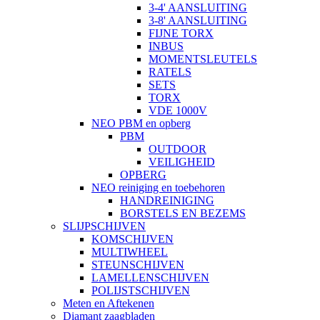
3-4' AANSLUITING
3-8' AANSLUITING
FIJNE TORX
INBUS
MOMENTSLEUTELS
RATELS
SETS
TORX
VDE 1000V
NEO PBM en opberg
PBM
OUTDOOR
VEILIGHEID
OPBERG
NEO reiniging en toebehoren
HANDREINIGING
BORSTELS EN BEZEMS
SLIJPSCHIJVEN
KOMSCHIJVEN
MULTIWHEEL
STEUNSCHIJVEN
LAMELLENSCHIJVEN
POLIJSTSCHIJVEN
Meten en Aftekenen
Diamant zaagbladen