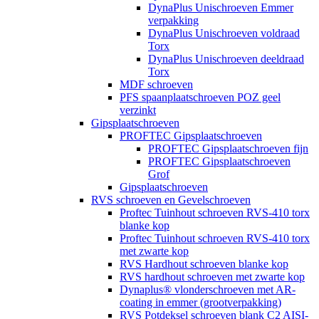
DynaPlus Unischroeven Emmer
verpakking
DynaPlus Unischroeven voldraad
Torx
DynaPlus Unischroeven deeldraad
Torx
MDF schroeven
PFS spaanplaatschroeven POZ geel
verzinkt
Gipsplaatschroeven
PROFTEC Gipsplaatschroeven
PROFTEC Gipsplaatschroeven fijn
PROFTEC Gipsplaatschroeven
Grof
Gipsplaatschroeven
RVS schroeven en Gevelschroeven
Proftec Tuinhout schroeven RVS-410 torx
blanke kop
Proftec Tuinhout schroeven RVS-410 torx
met zwarte kop
RVS Hardhout schroeven blanke kop
RVS hardhout schroeven met zwarte kop
Dynaplus® vlonderschroeven met AR-
coating in emmer (grootverpakking)
RVS Potdeksel schroeven blank C2 AISI-