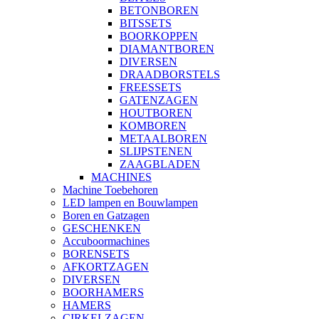
BETONBOREN
BITSSETS
BOORKOPPEN
DIAMANTBOREN
DIVERSEN
DRAADBORSTELS
FREESSETS
GATENZAGEN
HOUTBOREN
KOMBOREN
METAALBOREN
SLIJPSTENEN
ZAAGBLADEN
MACHINES
Machine Toebehoren
LED lampen en Bouwlampen
Boren en Gatzagen
GESCHENKEN
Accuboormachines
BORENSETS
AFKORTZAGEN
DIVERSEN
BOORHAMERS
HAMERS
CIRKELZAGEN