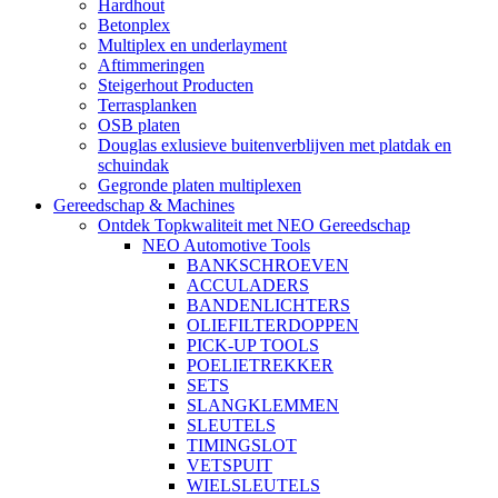
Hardhout
Betonplex
Multiplex en underlayment
Aftimmeringen
Steigerhout Producten
Terrasplanken
OSB platen
Douglas exlusieve buitenverblijven met platdak en
schuindak
Gegronde platen multiplexen
Gereedschap & Machines
Ontdek Topkwaliteit met NEO Gereedschap
NEO Automotive Tools
BANKSCHROEVEN
ACCULADERS
BANDENLICHTERS
OLIEFILTERDOPPEN
PICK-UP TOOLS
POELIETREKKER
SETS
SLANGKLEMMEN
SLEUTELS
TIMINGSLOT
VETSPUIT
WIELSLEUTELS