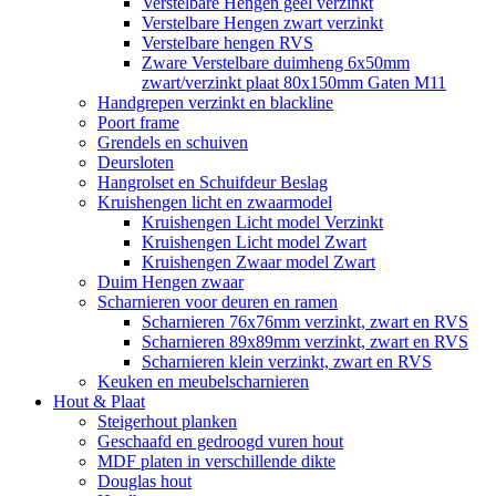
Verstelbare Hengen geel verzinkt
Verstelbare Hengen zwart verzinkt
Verstelbare hengen RVS
Zware Verstelbare duimheng 6x50mm
zwart/verzinkt plaat 80x150mm Gaten M11
Handgrepen verzinkt en blackline
Poort frame
Grendels en schuiven
Deursloten
Hangrolset en Schuifdeur Beslag
Kruishengen licht en zwaarmodel
Kruishengen Licht model Verzinkt
Kruishengen Licht model Zwart
Kruishengen Zwaar model Zwart
Duim Hengen zwaar
Scharnieren voor deuren en ramen
Scharnieren 76x76mm verzinkt, zwart en RVS
Scharnieren 89x89mm verzinkt, zwart en RVS
Scharnieren klein verzinkt, zwart en RVS
Keuken en meubelscharnieren
Hout & Plaat
Steigerhout planken
Geschaafd en gedroogd vuren hout
MDF platen in verschillende dikte
Douglas hout