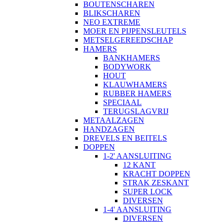
BOUTENSCHAREN
BLIKSCHAREN
NEO EXTREME
MOER EN PIJPENSLEUTELS
METSELGEREEDSCHAP
HAMERS
BANKHAMERS
BODYWORK
HOUT
KLAUWHAMERS
RUBBER HAMERS
SPECIAAL
TERUGSLAGVRIJ
METAALZAGEN
HANDZAGEN
DREVELS EN BEITELS
DOPPEN
1-2' AANSLUITING
12 KANT
KRACHT DOPPEN
STRAK ZESKANT
SUPER LOCK
DIVERSEN
1-4' AANSLUITING
DIVERSEN