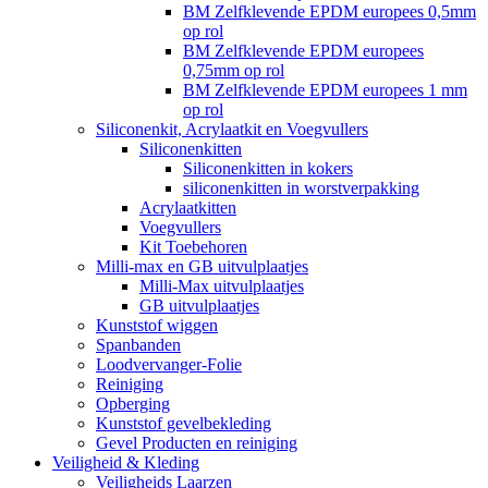
BM Zelfklevende EPDM europees 0,5mm
op rol
BM Zelfklevende EPDM europees
0,75mm op rol
BM Zelfklevende EPDM europees 1 mm
op rol
Siliconenkit, Acrylaatkit en Voegvullers
Siliconenkitten
Siliconenkitten in kokers
siliconenkitten in worstverpakking
Acrylaatkitten
Voegvullers
Kit Toebehoren
Milli-max en GB uitvulplaatjes
Milli-Max uitvulplaatjes
GB uitvulplaatjes
Kunststof wiggen
Spanbanden
Loodvervanger-Folie
Reiniging
Opberging
Kunststof gevelbekleding
Gevel Producten en reiniging
Veiligheid & Kleding
Veiligheids Laarzen