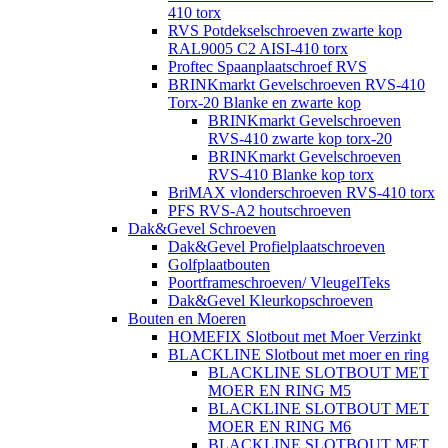
410 torx
RVS Potdekselschroeven zwarte kop
RAL9005 C2 AISI-410 torx
Proftec Spaanplaatschroef RVS
BRINKmarkt Gevelschroeven RVS-410
Torx-20 Blanke en zwarte kop
BRINKmarkt Gevelschroeven
RVS-410 zwarte kop torx-20
BRINKmarkt Gevelschroeven
RVS-410 Blanke kop torx
BriMAX vlonderschroeven RVS-410 torx
PFS RVS-A2 houtschroeven
Dak&Gevel Schroeven
Dak&Gevel Profielplaatschroeven
Golfplaatbouten
Poortframeschroeven/ VleugelTeks
Dak&Gevel Kleurkopschroeven
Bouten en Moeren
HOMEFIX Slotbout met Moer Verzinkt
BLACKLINE Slotbout met moer en ring
BLACKLINE SLOTBOUT MET
MOER EN RING M5
BLACKLINE SLOTBOUT MET
MOER EN RING M6
BLACKLINE SLOTBOUT MET