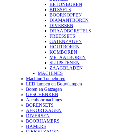
BETONBOREN
BITSSETS
BOORKOPPEN
DIAMANTBOREN
DIVERSEN
DRAADBORSTELS
FREESSETS
GATENZAGEN
HOUTBOREN
KOMBOREN
METAALBOREN
SLIJPSTENEN
ZAAGBLADEN
MACHINES
Machine Toebehoren
LED lampen en Bouwlampen
Boren en Gatzagen
GESCHENKEN
Accuboormachines
BORENSETS
AFKORTZAGEN
DIVERSEN
BOORHAMERS
HAMERS
CIRKELZAGEN