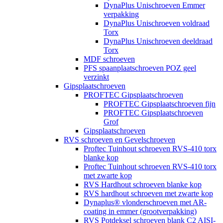
DynaPlus Unischroeven Emmer
verpakking
DynaPlus Unischroeven voldraad
Torx
DynaPlus Unischroeven deeldraad
Torx
MDF schroeven
PFS spaanplaatschroeven POZ geel
verzinkt
Gipsplaatschroeven
PROFTEC Gipsplaatschroeven
PROFTEC Gipsplaatschroeven fijn
PROFTEC Gipsplaatschroeven
Grof
Gipsplaatschroeven
RVS schroeven en Gevelschroeven
Proftec Tuinhout schroeven RVS-410 torx
blanke kop
Proftec Tuinhout schroeven RVS-410 torx
met zwarte kop
RVS Hardhout schroeven blanke kop
RVS hardhout schroeven met zwarte kop
Dynaplus® vlonderschroeven met AR-
coating in emmer (grootverpakking)
RVS Potdeksel schroeven blank C2 AISI-