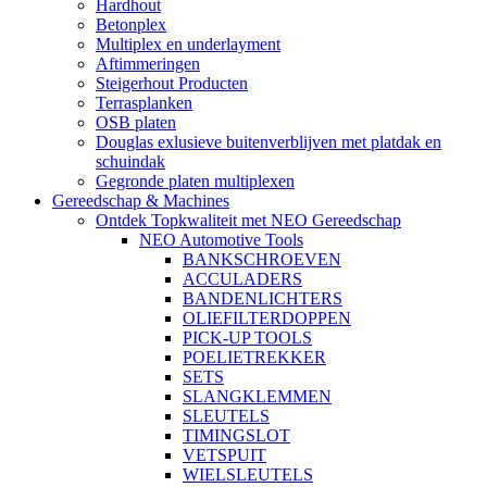
Hardhout
Betonplex
Multiplex en underlayment
Aftimmeringen
Steigerhout Producten
Terrasplanken
OSB platen
Douglas exlusieve buitenverblijven met platdak en
schuindak
Gegronde platen multiplexen
Gereedschap & Machines
Ontdek Topkwaliteit met NEO Gereedschap
NEO Automotive Tools
BANKSCHROEVEN
ACCULADERS
BANDENLICHTERS
OLIEFILTERDOPPEN
PICK-UP TOOLS
POELIETREKKER
SETS
SLANGKLEMMEN
SLEUTELS
TIMINGSLOT
VETSPUIT
WIELSLEUTELS