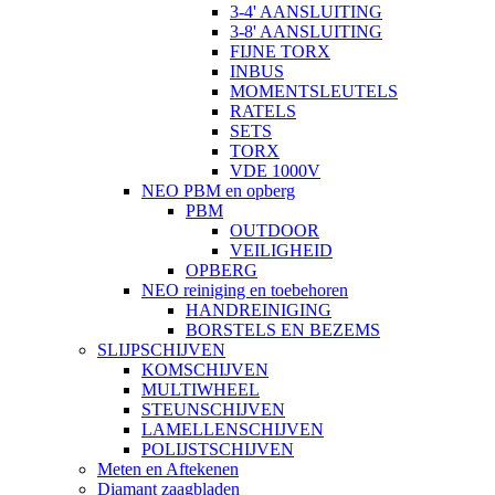
3-4' AANSLUITING
3-8' AANSLUITING
FIJNE TORX
INBUS
MOMENTSLEUTELS
RATELS
SETS
TORX
VDE 1000V
NEO PBM en opberg
PBM
OUTDOOR
VEILIGHEID
OPBERG
NEO reiniging en toebehoren
HANDREINIGING
BORSTELS EN BEZEMS
SLIJPSCHIJVEN
KOMSCHIJVEN
MULTIWHEEL
STEUNSCHIJVEN
LAMELLENSCHIJVEN
POLIJSTSCHIJVEN
Meten en Aftekenen
Diamant zaagbladen