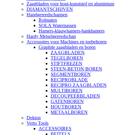
Zaagbladen voor hout-kunststof en aluminium
DIAMANTSCHIJVEN
Handgereedschappen
Rolmaten
SOLA Waterpassen
Hamers-klauwhamers-bankhamers
Hardy Metselgereedschap
Accessoires voor Machines en toebehoren
Graphite zaagbladen en boren
ZAAGBLADEN
TEGELBOREN
STIFTFREZEN
STEEN-BETON BOREN
SEGMENTBOREN
RECIPROBLADE
RECIPRO ZAAGBLADEN
MULTIBOREN
DECOUPEERBLADEN
GATENBOREN
HOUTBOREN
METAALBOREN
Dekton
Verto Tools
ACCESSOIRES
BEITELS