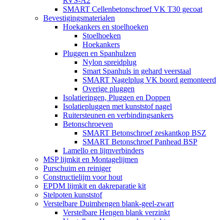
RVS-A2
SMART Cellenbetonschroef VK T30 gecoat
Bevestigingsmaterialen
Hoekankers en stoelhoeken
Stoelhoeken
Hoekankers
Pluggen en Spanhulzen
Nylon spreidplug
Smart Spanhuls in gehard veerstaal
SMART Nagelplug VK boord gemonteerd
Overige pluggen
Isolatieringen, Pluggen en Doppen
Isolatiepluggen met kunststof nagel
Ruitersteunen en verbindingsankers
Betonschroeven
SMART Betonschroef zeskantkop BSZ
SMART Betonschroef Panhead BSP
Lamello en lijmverbinders
MSP lijmkit en Montagelijmen
Purschuim en reiniger
Constructielijm voor hout
EPDM lijmkit en dakreparatie kit
Stelpoten kunststof
Verstelbare Duimhengen blank-geel-zwart
Verstelbare Hengen blank verzinkt