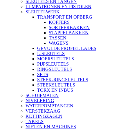
SLEUTELS EN TANGEN
LIJMPATRONEN EN PISTOLEN
SLEUTELWERK
TRANSPORT EN OPBERG
KOFFERS
SORTEERBAKKEN
STAPPELBAKKEN
TASSEN
WAGENS
GEVULDE PROFIEL LADES
L-SLEUTELS
MOERSLEUTELS
PIJPSLEUTELS
RINGSLEUTELS
SETS
STEEK-RINGSLEUTELS
STEEKSLEUTELS
TORX EN INBUS
SCHUIFMATEN
NIVELERING
WATERPOMPTANGEN
VERSTEKZAAG
KETTINGZAGEN
TAKELS
NIETEN EN MACHINES