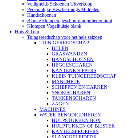
Veiligheids Schoenen Uitverkoop
Persoonlijke Beschermings Middelen
Handschoenen
Blanke klompen geschuurd populieren hout
Klompen Vogelhuisje blank
Huis & Tuin
Tuingereedschap voor het hele seizoen
TUIN GEREEDSCHAP
BIJLEN
GRASWANDEN
HANDSCHOENEN
HEGGESCHAREN
KANTENKNIPPERS
KLEIN TUINGEREEDSCHAP
MANCHETE
SCHEPPEN EN HARKEN
SNOEISCHAREN
TAKKENSCHAREN
ZAGEN
MACHINES
WATER BENODIGDHEDEN
HULPSTUKKEN BOX
HULPTUKKEN OP BLISTER
KANTELSPROEIERS
SLANGGELEIDERS