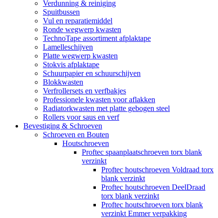
Verdunning & reiniging
Spuitbussen
Vul en reparatiemiddel
Ronde wegwerp kwasten
TechnoTape assortiment afplaktape
Lamelleschijven
Platte wegwerp kwasten
Stokvis afplaktape
Schuurpapier en schuurschijven
Blokkwasten
Verfrollersets en verfbakjes
Professionele kwasten voor aflakken
Radiatorkwasten met platte gebogen steel
Rollers voor saus en verf
Bevestiging & Schroeven
Schroeven en Bouten
Houtschroeven
Proftec spaanplaatschroeven torx blank
verzinkt
Proftec houtschroeven Voldraad torx
blank verzinkt
Proftec houtschroeven DeelDraad
torx blank verzinkt
Proftec houtschroeven torx blank
verzinkt Emmer verpakking