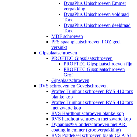
DynaPlus Unischroeven Emmer
verpakking
DynaPlus Unischroeven voldraad
Torx
DynaPlus Unischroeven deeldraad
Torx
MDF schroeven
PFS spaanplaatschroeven POZ geel
verzinkt
Gipsplaatschroeven
PROFTEC Gipsplaatschroeven
PROFTEC Gipsplaatschroeven fijn
PROFTEC Gipsplaatschroeven
Grof
Gipsplaatschroeven
RVS schroeven en Gevelschroeven
Proftec Tuinhout schroeven RVS-410 torx
blanke kop
Proftec Tuinhout schroeven RVS-410 torx
met zwarte kop
RVS Hardhout schroeven blanke kop
RVS hardhout schroeven met zwarte kop
Dynaplus® vlonderschroeven met AR-
coating in emmer (grootverpakking)
RVS Potdeksel schroeven blank C2 AISI-