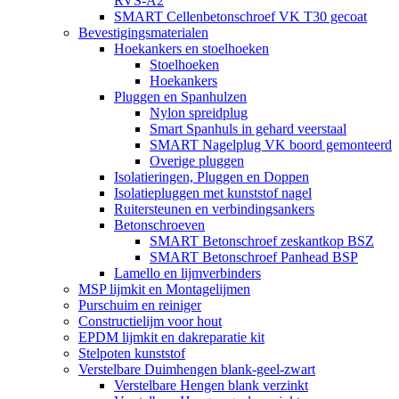
RVS-A2
SMART Cellenbetonschroef VK T30 gecoat
Bevestigingsmaterialen
Hoekankers en stoelhoeken
Stoelhoeken
Hoekankers
Pluggen en Spanhulzen
Nylon spreidplug
Smart Spanhuls in gehard veerstaal
SMART Nagelplug VK boord gemonteerd
Overige pluggen
Isolatieringen, Pluggen en Doppen
Isolatiepluggen met kunststof nagel
Ruitersteunen en verbindingsankers
Betonschroeven
SMART Betonschroef zeskantkop BSZ
SMART Betonschroef Panhead BSP
Lamello en lijmverbinders
MSP lijmkit en Montagelijmen
Purschuim en reiniger
Constructielijm voor hout
EPDM lijmkit en dakreparatie kit
Stelpoten kunststof
Verstelbare Duimhengen blank-geel-zwart
Verstelbare Hengen blank verzinkt