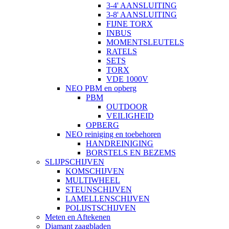
3-4' AANSLUITING
3-8' AANSLUITING
FIJNE TORX
INBUS
MOMENTSLEUTELS
RATELS
SETS
TORX
VDE 1000V
NEO PBM en opberg
PBM
OUTDOOR
VEILIGHEID
OPBERG
NEO reiniging en toebehoren
HANDREINIGING
BORSTELS EN BEZEMS
SLIJPSCHIJVEN
KOMSCHIJVEN
MULTIWHEEL
STEUNSCHIJVEN
LAMELLENSCHIJVEN
POLIJSTSCHIJVEN
Meten en Aftekenen
Diamant zaagbladen