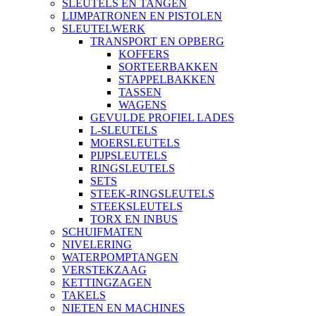
SLEUTELS EN TANGEN
LIJMPATRONEN EN PISTOLEN
SLEUTELWERK
TRANSPORT EN OPBERG
KOFFERS
SORTEERBAKKEN
STAPPELBAKKEN
TASSEN
WAGENS
GEVULDE PROFIEL LADES
L-SLEUTELS
MOERSLEUTELS
PIJPSLEUTELS
RINGSLEUTELS
SETS
STEEK-RINGSLEUTELS
STEEKSLEUTELS
TORX EN INBUS
SCHUIFMATEN
NIVELERING
WATERPOMPTANGEN
VERSTEKZAAG
KETTINGZAGEN
TAKELS
NIETEN EN MACHINES