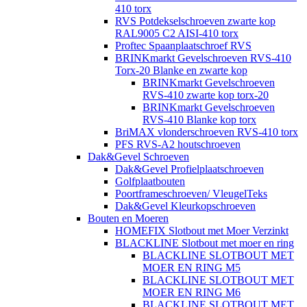
410 torx
RVS Potdekselschroeven zwarte kop
RAL9005 C2 AISI-410 torx
Proftec Spaanplaatschroef RVS
BRINKmarkt Gevelschroeven RVS-410
Torx-20 Blanke en zwarte kop
BRINKmarkt Gevelschroeven
RVS-410 zwarte kop torx-20
BRINKmarkt Gevelschroeven
RVS-410 Blanke kop torx
BriMAX vlonderschroeven RVS-410 torx
PFS RVS-A2 houtschroeven
Dak&Gevel Schroeven
Dak&Gevel Profielplaatschroeven
Golfplaatbouten
Poortframeschroeven/ VleugelTeks
Dak&Gevel Kleurkopschroeven
Bouten en Moeren
HOMEFIX Slotbout met Moer Verzinkt
BLACKLINE Slotbout met moer en ring
BLACKLINE SLOTBOUT MET
MOER EN RING M5
BLACKLINE SLOTBOUT MET
MOER EN RING M6
BLACKLINE SLOTBOUT MET