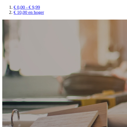
€ 0,00
-
€ 9,99
€ 10,00
en hoger