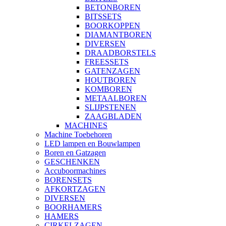
BETONBOREN
BITSSETS
BOORKOPPEN
DIAMANTBOREN
DIVERSEN
DRAADBORSTELS
FREESSETS
GATENZAGEN
HOUTBOREN
KOMBOREN
METAALBOREN
SLIJPSTENEN
ZAAGBLADEN
MACHINES
Machine Toebehoren
LED lampen en Bouwlampen
Boren en Gatzagen
GESCHENKEN
Accuboormachines
BORENSETS
AFKORTZAGEN
DIVERSEN
BOORHAMERS
HAMERS
CIRKELZAGEN