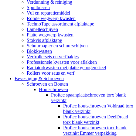
Verdunning & reiniging
Spuitbussen
Vul en reparatiemiddel
Ronde wegwerp kwasten
TechnoTape assortiment afplaktape
Lamelleschijven
Platte wegwerp kwasten
Stokvis afplaktape
Schuurpapier en schuurschijven
Blokkwasten
Verfrollersets en verfbakjes
Professionele kwasten voor aflakken
Radiatorkwasten met platte gebogen steel
Rollers voor saus en verf
Bevestiging & Schroeven
Schroeven en Bouten
Houtschroeven
Proftec spaanplaatschroeven torx blank
verzinkt
Proftec houtschroeven Voldraad torx
blank verzinkt
Proftec houtschroeven DeelDraad
torx blank verzinkt
Proftec houtschroeven torx blank
verzinkt Emmer verpakking