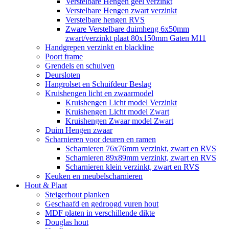
Verstelbare Hengen geel verzinkt
Verstelbare Hengen zwart verzinkt
Verstelbare hengen RVS
Zware Verstelbare duimheng 6x50mm
zwart/verzinkt plaat 80x150mm Gaten M11
Handgrepen verzinkt en blackline
Poort frame
Grendels en schuiven
Deursloten
Hangrolset en Schuifdeur Beslag
Kruishengen licht en zwaarmodel
Kruishengen Licht model Verzinkt
Kruishengen Licht model Zwart
Kruishengen Zwaar model Zwart
Duim Hengen zwaar
Scharnieren voor deuren en ramen
Scharnieren 76x76mm verzinkt, zwart en RVS
Scharnieren 89x89mm verzinkt, zwart en RVS
Scharnieren klein verzinkt, zwart en RVS
Keuken en meubelscharnieren
Hout & Plaat
Steigerhout planken
Geschaafd en gedroogd vuren hout
MDF platen in verschillende dikte
Douglas hout