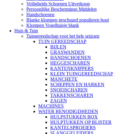
Veiligheids Schoenen Uitverkoop
Persoonlijke Beschermings Middelen
Handschoenen
Blanke klompen geschuurd populieren hout
Klompen Vogelhuisje blank
Huis & Tuin
Tuingereedschap voor het hele seizoen
TUIN GEREEDSCHAP
BIJLEN
GRASWANDEN
HANDSCHOENEN
HEGGESCHAREN
KANTENKNIPPERS
KLEIN TUINGEREEDSCHAP
MANCHETE
SCHEPPEN EN HARKEN
SNOEISCHAREN
TAKKENSCHAREN
ZAGEN
MACHINES
WATER BENODIGDHEDEN
HULPSTUKKEN BOX
HULPTUKKEN OP BLISTER
KANTELSPROEIERS
SLANGGELEIDERS