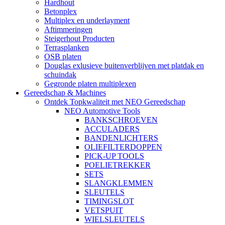
Hardhout
Betonplex
Multiplex en underlayment
Aftimmeringen
Steigerhout Producten
Terrasplanken
OSB platen
Douglas exlusieve buitenverblijven met platdak en
schuindak
Gegronde platen multiplexen
Gereedschap & Machines
Ontdek Topkwaliteit met NEO Gereedschap
NEO Automotive Tools
BANKSCHROEVEN
ACCULADERS
BANDENLICHTERS
OLIEFILTERDOPPEN
PICK-UP TOOLS
POELIETREKKER
SETS
SLANGKLEMMEN
SLEUTELS
TIMINGSLOT
VETSPUIT
WIELSLEUTELS