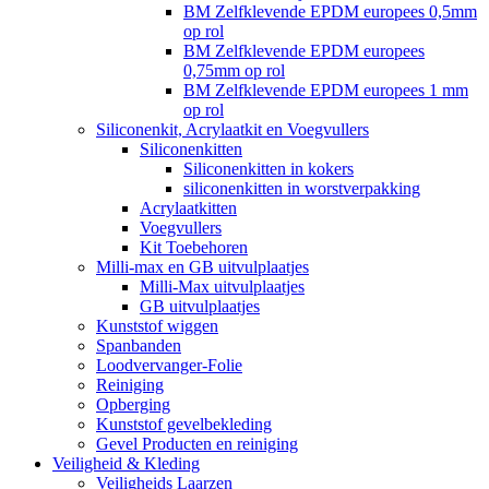
BM Zelfklevende EPDM europees 0,5mm
op rol
BM Zelfklevende EPDM europees
0,75mm op rol
BM Zelfklevende EPDM europees 1 mm
op rol
Siliconenkit, Acrylaatkit en Voegvullers
Siliconenkitten
Siliconenkitten in kokers
siliconenkitten in worstverpakking
Acrylaatkitten
Voegvullers
Kit Toebehoren
Milli-max en GB uitvulplaatjes
Milli-Max uitvulplaatjes
GB uitvulplaatjes
Kunststof wiggen
Spanbanden
Loodvervanger-Folie
Reiniging
Opberging
Kunststof gevelbekleding
Gevel Producten en reiniging
Veiligheid & Kleding
Veiligheids Laarzen