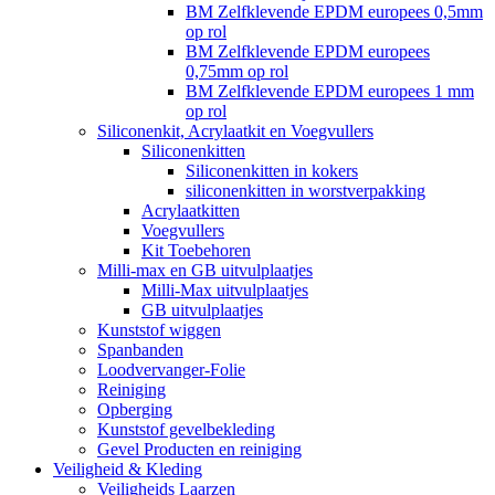
BM Zelfklevende EPDM europees 0,5mm
op rol
BM Zelfklevende EPDM europees
0,75mm op rol
BM Zelfklevende EPDM europees 1 mm
op rol
Siliconenkit, Acrylaatkit en Voegvullers
Siliconenkitten
Siliconenkitten in kokers
siliconenkitten in worstverpakking
Acrylaatkitten
Voegvullers
Kit Toebehoren
Milli-max en GB uitvulplaatjes
Milli-Max uitvulplaatjes
GB uitvulplaatjes
Kunststof wiggen
Spanbanden
Loodvervanger-Folie
Reiniging
Opberging
Kunststof gevelbekleding
Gevel Producten en reiniging
Veiligheid & Kleding
Veiligheids Laarzen