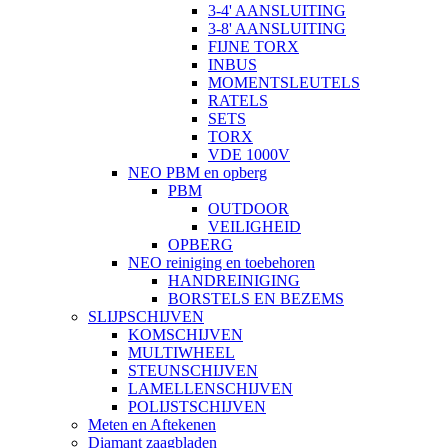
3-4' AANSLUITING
3-8' AANSLUITING
FIJNE TORX
INBUS
MOMENTSLEUTELS
RATELS
SETS
TORX
VDE 1000V
NEO PBM en opberg
PBM
OUTDOOR
VEILIGHEID
OPBERG
NEO reiniging en toebehoren
HANDREINIGING
BORSTELS EN BEZEMS
SLIJPSCHIJVEN
KOMSCHIJVEN
MULTIWHEEL
STEUNSCHIJVEN
LAMELLENSCHIJVEN
POLIJSTSCHIJVEN
Meten en Aftekenen
Diamant zaagbladen