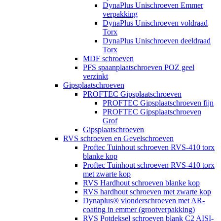
DynaPlus Unischroeven Emmer
verpakking
DynaPlus Unischroeven voldraad
Torx
DynaPlus Unischroeven deeldraad
Torx
MDF schroeven
PFS spaanplaatschroeven POZ geel
verzinkt
Gipsplaatschroeven
PROFTEC Gipsplaatschroeven
PROFTEC Gipsplaatschroeven fijn
PROFTEC Gipsplaatschroeven
Grof
Gipsplaatschroeven
RVS schroeven en Gevelschroeven
Proftec Tuinhout schroeven RVS-410 torx
blanke kop
Proftec Tuinhout schroeven RVS-410 torx
met zwarte kop
RVS Hardhout schroeven blanke kop
RVS hardhout schroeven met zwarte kop
Dynaplus® vlonderschroeven met AR-
coating in emmer (grootverpakking)
RVS Potdeksel schroeven blank C2 AISI-