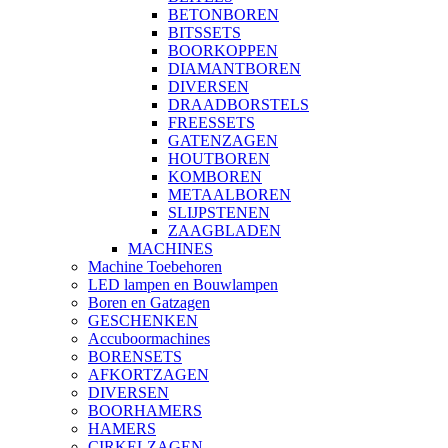
BETONBOREN
BITSSETS
BOORKOPPEN
DIAMANTBOREN
DIVERSEN
DRAADBORSTELS
FREESSETS
GATENZAGEN
HOUTBOREN
KOMBOREN
METAALBOREN
SLIJPSTENEN
ZAAGBLADEN
MACHINES
Machine Toebehoren
LED lampen en Bouwlampen
Boren en Gatzagen
GESCHENKEN
Accuboormachines
BORENSETS
AFKORTZAGEN
DIVERSEN
BOORHAMERS
HAMERS
CIRKELZAGEN