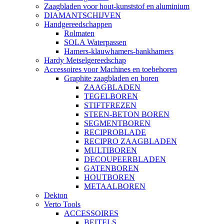
Zaagbladen voor hout-kunststof en aluminium
DIAMANTSCHIJVEN
Handgereedschappen
Rolmaten
SOLA Waterpassen
Hamers-klauwhamers-bankhamers
Hardy Metselgereedschap
Accessoires voor Machines en toebehoren
Graphite zaagbladen en boren
ZAAGBLADEN
TEGELBOREN
STIFTFREZEN
STEEN-BETON BOREN
SEGMENTBOREN
RECIPROBLADE
RECIPRO ZAAGBLADEN
MULTIBOREN
DECOUPEERBLADEN
GATENBOREN
HOUTBOREN
METAALBOREN
Dekton
Verto Tools
ACCESSOIRES
BEITELS