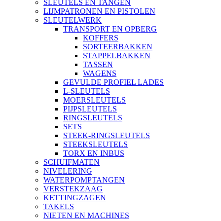
SLEUTELS EN TANGEN
LIJMPATRONEN EN PISTOLEN
SLEUTELWERK
TRANSPORT EN OPBERG
KOFFERS
SORTEERBAKKEN
STAPPELBAKKEN
TASSEN
WAGENS
GEVULDE PROFIEL LADES
L-SLEUTELS
MOERSLEUTELS
PIJPSLEUTELS
RINGSLEUTELS
SETS
STEEK-RINGSLEUTELS
STEEKSLEUTELS
TORX EN INBUS
SCHUIFMATEN
NIVELERING
WATERPOMPTANGEN
VERSTEKZAAG
KETTINGZAGEN
TAKELS
NIETEN EN MACHINES