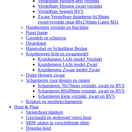
Verstelbare Hengen geel verzinkt
Verstelbare Hengen zwart verzinkt
Verstelbare hengen RVS
Zware Verstelbare duimheng 6x50mm
zwart/verzinkt plaat 80x150mm Gaten M11
Handgrepen verzinkt en blackline
Poort frame
Grendels en schuiven
Deursloten
Hangrolset en Schuifdeur Beslag
Kruishengen licht en zwaarmodel
Kruishengen Licht model Verzinkt
Kruishengen Licht model Zwart
Kruishengen Zwaar model Zwart
Duim Hengen zwaar
Scharnieren voor deuren en ramen
Scharnieren 76x76mm verzinkt, zwart en RVS
Scharnieren 89x89mm verzinkt, zwart en RVS
Scharnieren klein verzinkt, zwart en RVS
Keuken en meubelscharnieren
Hout & Plaat
Steigerhout planken
Geschaafd en gedroogd vuren hout
MDF platen in verschillende dikte
Douglas hout