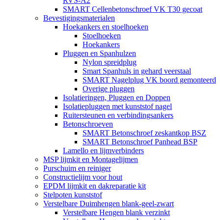
RVS-A2
SMART Cellenbetonschroef VK T30 gecoat
Bevestigingsmaterialen
Hoekankers en stoelhoeken
Stoelhoeken
Hoekankers
Pluggen en Spanhulzen
Nylon spreidplug
Smart Spanhuls in gehard veerstaal
SMART Nagelplug VK boord gemonteerd
Overige pluggen
Isolatieringen, Pluggen en Doppen
Isolatiepluggen met kunststof nagel
Ruitersteunen en verbindingsankers
Betonschroeven
SMART Betonschroef zeskantkop BSZ
SMART Betonschroef Panhead BSP
Lamello en lijmverbinders
MSP lijmkit en Montagelijmen
Purschuim en reiniger
Constructielijm voor hout
EPDM lijmkit en dakreparatie kit
Stelpoten kunststof
Verstelbare Duimhengen blank-geel-zwart
Verstelbare Hengen blank verzinkt