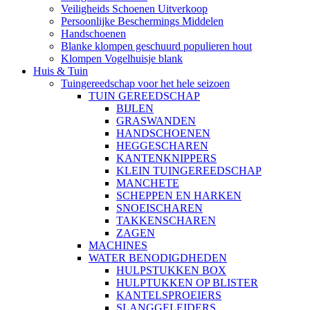
Veiligheids Schoenen Uitverkoop
Persoonlijke Beschermings Middelen
Handschoenen
Blanke klompen geschuurd populieren hout
Klompen Vogelhuisje blank
Huis & Tuin
Tuingereedschap voor het hele seizoen
TUIN GEREEDSCHAP
BIJLEN
GRASWANDEN
HANDSCHOENEN
HEGGESCHAREN
KANTENKNIPPERS
KLEIN TUINGEREEDSCHAP
MANCHETE
SCHEPPEN EN HARKEN
SNOEISCHAREN
TAKKENSCHAREN
ZAGEN
MACHINES
WATER BENODIGDHEDEN
HULPSTUKKEN BOX
HULPTUKKEN OP BLISTER
KANTELSPROEIERS
SLANGGELEIDERS