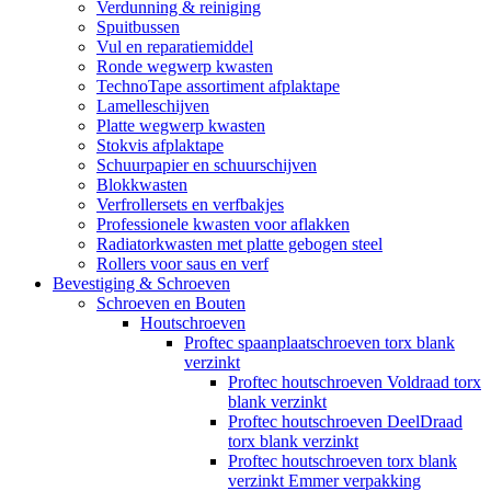
Verdunning & reiniging
Spuitbussen
Vul en reparatiemiddel
Ronde wegwerp kwasten
TechnoTape assortiment afplaktape
Lamelleschijven
Platte wegwerp kwasten
Stokvis afplaktape
Schuurpapier en schuurschijven
Blokkwasten
Verfrollersets en verfbakjes
Professionele kwasten voor aflakken
Radiatorkwasten met platte gebogen steel
Rollers voor saus en verf
Bevestiging & Schroeven
Schroeven en Bouten
Houtschroeven
Proftec spaanplaatschroeven torx blank
verzinkt
Proftec houtschroeven Voldraad torx
blank verzinkt
Proftec houtschroeven DeelDraad
torx blank verzinkt
Proftec houtschroeven torx blank
verzinkt Emmer verpakking