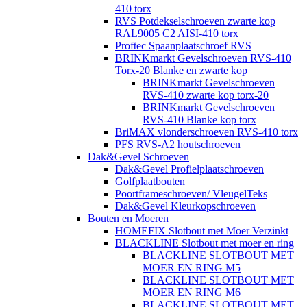
410 torx
RVS Potdekselschroeven zwarte kop
RAL9005 C2 AISI-410 torx
Proftec Spaanplaatschroef RVS
BRINKmarkt Gevelschroeven RVS-410
Torx-20 Blanke en zwarte kop
BRINKmarkt Gevelschroeven
RVS-410 zwarte kop torx-20
BRINKmarkt Gevelschroeven
RVS-410 Blanke kop torx
BriMAX vlonderschroeven RVS-410 torx
PFS RVS-A2 houtschroeven
Dak&Gevel Schroeven
Dak&Gevel Profielplaatschroeven
Golfplaatbouten
Poortframeschroeven/ VleugelTeks
Dak&Gevel Kleurkopschroeven
Bouten en Moeren
HOMEFIX Slotbout met Moer Verzinkt
BLACKLINE Slotbout met moer en ring
BLACKLINE SLOTBOUT MET
MOER EN RING M5
BLACKLINE SLOTBOUT MET
MOER EN RING M6
BLACKLINE SLOTBOUT MET