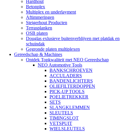
Hardhout
Betonplex
Multiplex en underlayment
Aftimmeringen
Steigerhout Producten
Terrasplanken
OSB platen
Douglas exlusieve buitenverblijven met platdak en
schuindak
Gegronde platen multiplexen
Gereedschap & Machines
Ontdek Topkwaliteit met NEO Gereedschap
NEO Automotive Tools
BANKSCHROEVEN
ACCULADERS
BANDENLICHTERS
OLIEFILTERDOPPEN
PICK-UP TOOLS
POELIETREKKER
SETS
SLANGKLEMMEN
SLEUTELS
TIMINGSLOT
VETSPUIT
WIELSLEUTELS