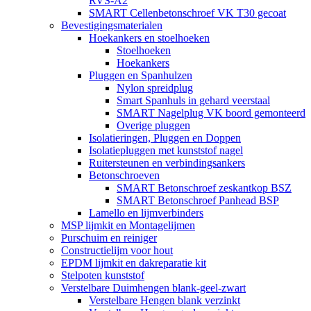
RVS-A2
SMART Cellenbetonschroef VK T30 gecoat
Bevestigingsmaterialen
Hoekankers en stoelhoeken
Stoelhoeken
Hoekankers
Pluggen en Spanhulzen
Nylon spreidplug
Smart Spanhuls in gehard veerstaal
SMART Nagelplug VK boord gemonteerd
Overige pluggen
Isolatieringen, Pluggen en Doppen
Isolatiepluggen met kunststof nagel
Ruitersteunen en verbindingsankers
Betonschroeven
SMART Betonschroef zeskantkop BSZ
SMART Betonschroef Panhead BSP
Lamello en lijmverbinders
MSP lijmkit en Montagelijmen
Purschuim en reiniger
Constructielijm voor hout
EPDM lijmkit en dakreparatie kit
Stelpoten kunststof
Verstelbare Duimhengen blank-geel-zwart
Verstelbare Hengen blank verzinkt