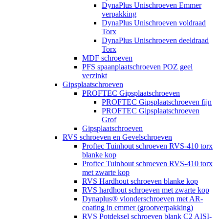
DynaPlus Unischroeven Emmer
verpakking
DynaPlus Unischroeven voldraad
Torx
DynaPlus Unischroeven deeldraad
Torx
MDF schroeven
PFS spaanplaatschroeven POZ geel
verzinkt
Gipsplaatschroeven
PROFTEC Gipsplaatschroeven
PROFTEC Gipsplaatschroeven fijn
PROFTEC Gipsplaatschroeven
Grof
Gipsplaatschroeven
RVS schroeven en Gevelschroeven
Proftec Tuinhout schroeven RVS-410 torx
blanke kop
Proftec Tuinhout schroeven RVS-410 torx
met zwarte kop
RVS Hardhout schroeven blanke kop
RVS hardhout schroeven met zwarte kop
Dynaplus® vlonderschroeven met AR-
coating in emmer (grootverpakking)
RVS Potdeksel schroeven blank C2 AISI-