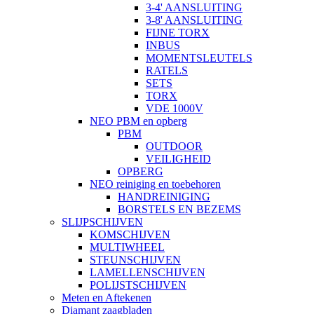
3-4' AANSLUITING
3-8' AANSLUITING
FIJNE TORX
INBUS
MOMENTSLEUTELS
RATELS
SETS
TORX
VDE 1000V
NEO PBM en opberg
PBM
OUTDOOR
VEILIGHEID
OPBERG
NEO reiniging en toebehoren
HANDREINIGING
BORSTELS EN BEZEMS
SLIJPSCHIJVEN
KOMSCHIJVEN
MULTIWHEEL
STEUNSCHIJVEN
LAMELLENSCHIJVEN
POLIJSTSCHIJVEN
Meten en Aftekenen
Diamant zaagbladen