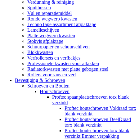
Verdunning & reiniging
Spuitbussen
Vul en reparatiemiddel
Ronde wegwerp kwasten
TechnoTape assortiment afplaktape
Lamelleschijven
Platte wegwerp kwasten
Stokvis afplaktape
Schuurpapier en schuurschijven
Blokkwasten
Verfrollersets en verfbakjes
Professionele kwasten voor aflakken
Radiatorkwasten met platte gebogen steel
Rollers voor saus en verf
Bevestiging & Schroeven
Schroeven en Bouten
Houtschroeven
Proftec spaanplaatschroeven torx blank
verzinkt
Proftec houtschroeven Voldraad torx
blank verzinkt
Proftec houtschroeven DeelDraad
torx blank verzinkt
Proftec houtschroeven torx blank
verzinkt Emmer verpakking