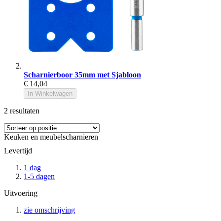
Scharnierboor 35mm met Sjabloon
€ 14,04
In Winkelwagen
2
resultaten
Keuken en meubelscharnieren
Levertijd
1 dag
1-5 dagen
Uitvoering
zie omschrijving