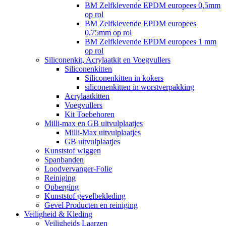
BM Zelfklevende EPDM europees 0,5mm
op rol
BM Zelfklevende EPDM europees
0,75mm op rol
BM Zelfklevende EPDM europees 1 mm
op rol
Siliconenkit, Acrylaatkit en Voegvullers
Siliconenkitten
Siliconenkitten in kokers
siliconenkitten in worstverpakking
Acrylaatkitten
Voegvullers
Kit Toebehoren
Milli-max en GB uitvulplaatjes
Milli-Max uitvulplaatjes
GB uitvulplaatjes
Kunststof wiggen
Spanbanden
Loodvervanger-Folie
Reiniging
Opberging
Kunststof gevelbekleding
Gevel Producten en reiniging
Veiligheid & Kleding
Veiligheids Laarzen