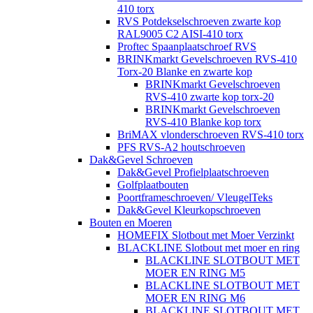
410 torx
RVS Potdekselschroeven zwarte kop
RAL9005 C2 AISI-410 torx
Proftec Spaanplaatschroef RVS
BRINKmarkt Gevelschroeven RVS-410
Torx-20 Blanke en zwarte kop
BRINKmarkt Gevelschroeven
RVS-410 zwarte kop torx-20
BRINKmarkt Gevelschroeven
RVS-410 Blanke kop torx
BriMAX vlonderschroeven RVS-410 torx
PFS RVS-A2 houtschroeven
Dak&Gevel Schroeven
Dak&Gevel Profielplaatschroeven
Golfplaatbouten
Poortframeschroeven/ VleugelTeks
Dak&Gevel Kleurkopschroeven
Bouten en Moeren
HOMEFIX Slotbout met Moer Verzinkt
BLACKLINE Slotbout met moer en ring
BLACKLINE SLOTBOUT MET
MOER EN RING M5
BLACKLINE SLOTBOUT MET
MOER EN RING M6
BLACKLINE SLOTBOUT MET