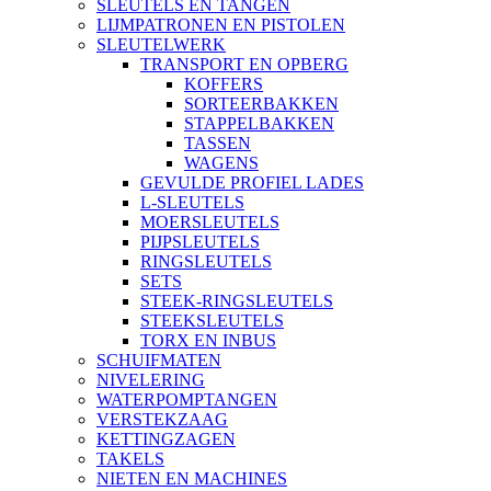
SLEUTELS EN TANGEN
LIJMPATRONEN EN PISTOLEN
SLEUTELWERK
TRANSPORT EN OPBERG
KOFFERS
SORTEERBAKKEN
STAPPELBAKKEN
TASSEN
WAGENS
GEVULDE PROFIEL LADES
L-SLEUTELS
MOERSLEUTELS
PIJPSLEUTELS
RINGSLEUTELS
SETS
STEEK-RINGSLEUTELS
STEEKSLEUTELS
TORX EN INBUS
SCHUIFMATEN
NIVELERING
WATERPOMPTANGEN
VERSTEKZAAG
KETTINGZAGEN
TAKELS
NIETEN EN MACHINES