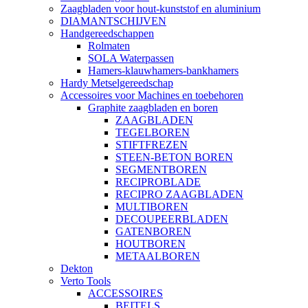
Zaagbladen voor hout-kunststof en aluminium
DIAMANTSCHIJVEN
Handgereedschappen
Rolmaten
SOLA Waterpassen
Hamers-klauwhamers-bankhamers
Hardy Metselgereedschap
Accessoires voor Machines en toebehoren
Graphite zaagbladen en boren
ZAAGBLADEN
TEGELBOREN
STIFTFREZEN
STEEN-BETON BOREN
SEGMENTBOREN
RECIPROBLADE
RECIPRO ZAAGBLADEN
MULTIBOREN
DECOUPEERBLADEN
GATENBOREN
HOUTBOREN
METAALBOREN
Dekton
Verto Tools
ACCESSOIRES
BEITELS