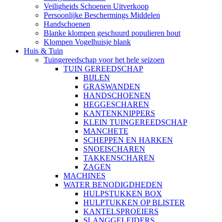
Veiligheids Schoenen Uitverkoop
Persoonlijke Beschermings Middelen
Handschoenen
Blanke klompen geschuurd populieren hout
Klompen Vogelhuisje blank
Huis & Tuin
Tuingereedschap voor het hele seizoen
TUIN GEREEDSCHAP
BIJLEN
GRASWANDEN
HANDSCHOENEN
HEGGESCHAREN
KANTENKNIPPERS
KLEIN TUINGEREEDSCHAP
MANCHETE
SCHEPPEN EN HARKEN
SNOEISCHAREN
TAKKENSCHAREN
ZAGEN
MACHINES
WATER BENODIGDHEDEN
HULPSTUKKEN BOX
HULPTUKKEN OP BLISTER
KANTELSPROEIERS
SLANGGELEIDERS