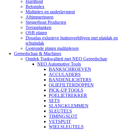
Hardhout
Betonplex
Multiplex en underlayment
Aftimmeringen
Steigerhout Producten
Terrasplanken
OSB platen
Douglas exlusieve buitenverblijven met platdak en
schuindak
Gegronde platen multiplexen
Gereedschap & Machines
Ontdek Topkwaliteit met NEO Gereedschap
NEO Automotive Tools
BANKSCHROEVEN
ACCULADERS
BANDENLICHTERS
OLIEFILTERDOPPEN
PICK-UP TOOLS
POELIETREKKER
SETS
SLANGKLEMMEN
SLEUTELS
TIMINGSLOT
VETSPUIT
WIELSLEUTELS