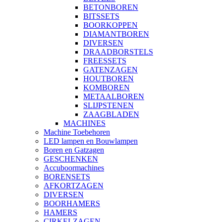
BETONBOREN
BITSSETS
BOORKOPPEN
DIAMANTBOREN
DIVERSEN
DRAADBORSTELS
FREESSETS
GATENZAGEN
HOUTBOREN
KOMBOREN
METAALBOREN
SLIJPSTENEN
ZAAGBLADEN
MACHINES
Machine Toebehoren
LED lampen en Bouwlampen
Boren en Gatzagen
GESCHENKEN
Accuboormachines
BORENSETS
AFKORTZAGEN
DIVERSEN
BOORHAMERS
HAMERS
CIRKELZAGEN