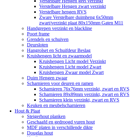
Verstelbare Hengen geel verzinkt
Verstelbare Hengen zwart verzinkt
Verstelbare hengen RVS
Zware Verstelbare duimheng 6x50mm
zwart/verzinkt plaat 80x150mm Gaten M11
Handgrepen verzinkt en blackline
Poort frame
Grendels en schuiven
Deursloten
Hangrolset en Schuifdeur Beslag
Kruishengen licht en zwaarmodel
Kruishengen Licht model Verzinkt
Kruishengen Licht model Zwart
Kruishengen Zwaar model Zwart
Duim Hengen zwaar
Scharnieren voor deuren en ramen
Scharnieren 76x76mm verzinkt, zwart en RVS
Scharnieren 89x89mm verzinkt, zwart en RVS
Scharnieren klein verzinkt, zwart en RVS
Keuken en meubelscharnieren
Hout & Plaat
Steigerhout planken
Geschaafd en gedroogd vuren hout
MDF platen in verschillende dikte
Douglas hout