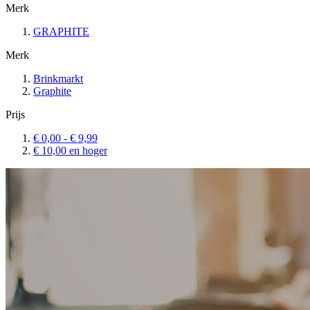
Merk
GRAPHITE
Merk
Brinkmarkt
Graphite
Prijs
€ 0,00
-
€ 9,99
€ 10,00
en hoger