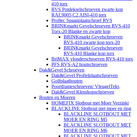
410 torx
RVS Potdekselschroeven zwarte kop
RAL9005 C2 AISI-410 torx
Proftec Spaanplaatschroef RVS
BRINKmarkt Gevelschroeven RVS-410
Torx-20 Blanke en zwarte kop
BRINKmarkt Gevelschroeven
RVS-410 zwarte kop torx-20
BRINKmarkt Gevelschroeven
RVS-410 Blanke kop torx
BriMAX vlonderschroeven RVS-410 torx
PFS RVS-A2 houtschroeven
Dak&Gevel Schroeven
Dak&Gevel Profielplaatschroeven
Golfplaatbouten
Poortframeschroeven/ VleugelTeks
Dak&Gevel Kleurkopschroeven
Bouten en Moeren
HOMEFIX Slotbout met Moer Verzinkt
BLACKLINE Slotbout met moer en ring
BLACKLINE SLOTBOUT MET
MOER EN RING M5
BLACKLINE SLOTBOUT MET
MOER EN RING M6
BLACKLINE SLOTBOUT MET