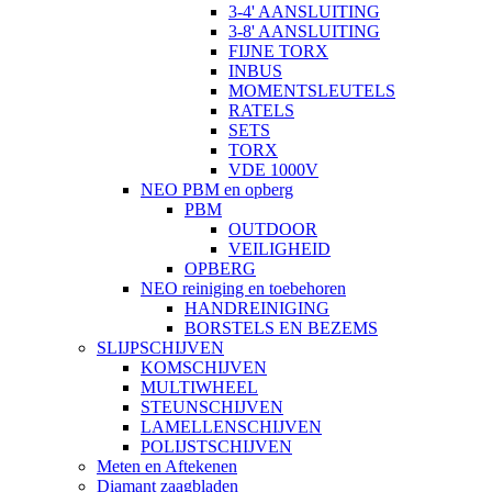
3-4' AANSLUITING
3-8' AANSLUITING
FIJNE TORX
INBUS
MOMENTSLEUTELS
RATELS
SETS
TORX
VDE 1000V
NEO PBM en opberg
PBM
OUTDOOR
VEILIGHEID
OPBERG
NEO reiniging en toebehoren
HANDREINIGING
BORSTELS EN BEZEMS
SLIJPSCHIJVEN
KOMSCHIJVEN
MULTIWHEEL
STEUNSCHIJVEN
LAMELLENSCHIJVEN
POLIJSTSCHIJVEN
Meten en Aftekenen
Diamant zaagbladen