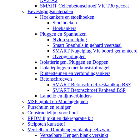
RVS-A2
SMART Cellenbetonschroef VK T30 gecoat
Bevestigingsmaterialen
Hoekankers en stoelhoeken
Stoelhoeken
Hoekankers
Pluggen en Spanhulzen
Nylon spreidplug
Smart Spanhuls in gehard veerstaal
SMART Nagelplug VK boord gemonteerd
Overige pluggen
Isolatieringen, Pluggen en Doppen
Isolatiepluggen met kunststof nagel
Ruitersteunen en verbindingsankers
Betonschroeven
SMART Betonschroef zeskantkop BSZ
SMART Betonschroef Panhead BSP
Lamello en lijmverbinders
MSP lijmkit en Montagelijmen
Purschuim en reiniger
Constructielijm voor hout
EPDM lijmkit en dakreparatie kit
Stelpoten kunststof
Verstelbare Duimhengen blank-geel-zwart
Verstelbare Hengen blank verzinkt