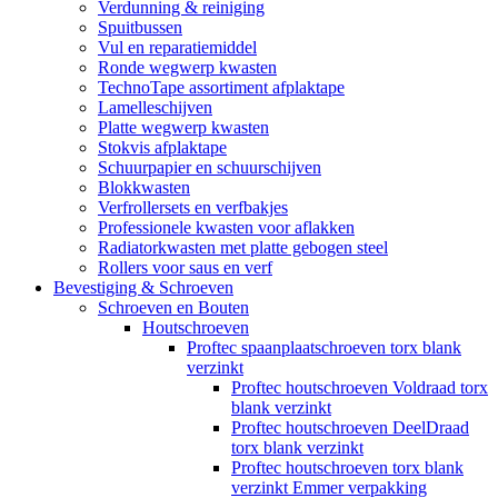
Verdunning & reiniging
Spuitbussen
Vul en reparatiemiddel
Ronde wegwerp kwasten
TechnoTape assortiment afplaktape
Lamelleschijven
Platte wegwerp kwasten
Stokvis afplaktape
Schuurpapier en schuurschijven
Blokkwasten
Verfrollersets en verfbakjes
Professionele kwasten voor aflakken
Radiatorkwasten met platte gebogen steel
Rollers voor saus en verf
Bevestiging & Schroeven
Schroeven en Bouten
Houtschroeven
Proftec spaanplaatschroeven torx blank
verzinkt
Proftec houtschroeven Voldraad torx
blank verzinkt
Proftec houtschroeven DeelDraad
torx blank verzinkt
Proftec houtschroeven torx blank
verzinkt Emmer verpakking