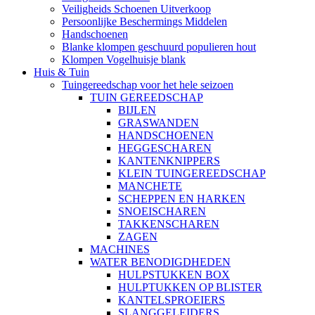
Veiligheids Schoenen Uitverkoop
Persoonlijke Beschermings Middelen
Handschoenen
Blanke klompen geschuurd populieren hout
Klompen Vogelhuisje blank
Huis & Tuin
Tuingereedschap voor het hele seizoen
TUIN GEREEDSCHAP
BIJLEN
GRASWANDEN
HANDSCHOENEN
HEGGESCHAREN
KANTENKNIPPERS
KLEIN TUINGEREEDSCHAP
MANCHETE
SCHEPPEN EN HARKEN
SNOEISCHAREN
TAKKENSCHAREN
ZAGEN
MACHINES
WATER BENODIGDHEDEN
HULPSTUKKEN BOX
HULPTUKKEN OP BLISTER
KANTELSPROEIERS
SLANGGELEIDERS