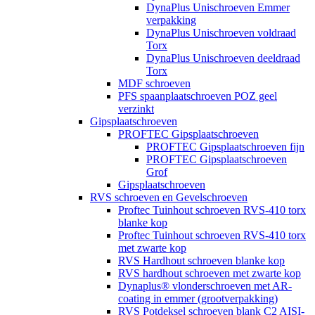
DynaPlus Unischroeven Emmer
verpakking
DynaPlus Unischroeven voldraad
Torx
DynaPlus Unischroeven deeldraad
Torx
MDF schroeven
PFS spaanplaatschroeven POZ geel
verzinkt
Gipsplaatschroeven
PROFTEC Gipsplaatschroeven
PROFTEC Gipsplaatschroeven fijn
PROFTEC Gipsplaatschroeven
Grof
Gipsplaatschroeven
RVS schroeven en Gevelschroeven
Proftec Tuinhout schroeven RVS-410 torx
blanke kop
Proftec Tuinhout schroeven RVS-410 torx
met zwarte kop
RVS Hardhout schroeven blanke kop
RVS hardhout schroeven met zwarte kop
Dynaplus® vlonderschroeven met AR-
coating in emmer (grootverpakking)
RVS Potdeksel schroeven blank C2 AISI-