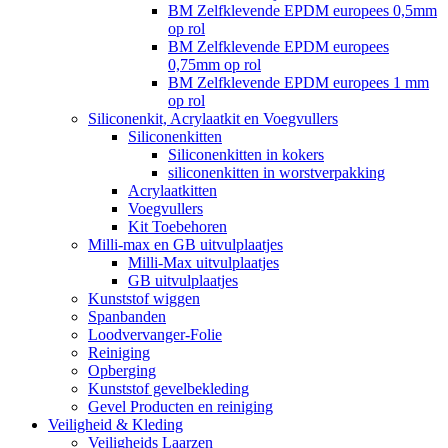
BM Zelfklevende EPDM europees 0,5mm
op rol
BM Zelfklevende EPDM europees
0,75mm op rol
BM Zelfklevende EPDM europees 1 mm
op rol
Siliconenkit, Acrylaatkit en Voegvullers
Siliconenkitten
Siliconenkitten in kokers
siliconenkitten in worstverpakking
Acrylaatkitten
Voegvullers
Kit Toebehoren
Milli-max en GB uitvulplaatjes
Milli-Max uitvulplaatjes
GB uitvulplaatjes
Kunststof wiggen
Spanbanden
Loodvervanger-Folie
Reiniging
Opberging
Kunststof gevelbekleding
Gevel Producten en reiniging
Veiligheid & Kleding
Veiligheids Laarzen