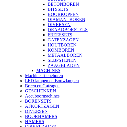
BETONBOREN
BITSSETS
BOORKOPPEN
DIAMANTBOREN
DIVERSEN
DRAADBORSTELS
FREESSETS
GATENZAGEN
HOUTBOREN
KOMBOREN
METAALBOREN
SLIJPSTENEN
ZAAGBLADEN
MACHINES
Machine Toebehoren
LED lampen en Bouwlampen
Boren en Gatzagen
GESCHENKEN
Accuboormachines
BORENSETS
AFKORTZAGEN
DIVERSEN
BOORHAMERS
HAMERS
CIRKELZAGEN