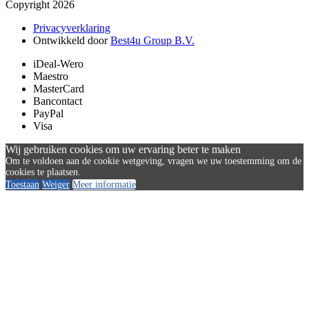
Copyright 2026
Privacyverklaring
Ontwikkeld door
Best4u Group B.V.
iDeal-Wero
Maestro
MasterCard
Bancontact
PayPal
Visa
Wij gebruiken cookies om uw ervaring beter te maken
Om te voldoen aan de cookie wetgeving, vragen we uw toestemming om de
cookies te plaatsen.
Toestaan
Weiger
Meer informatie