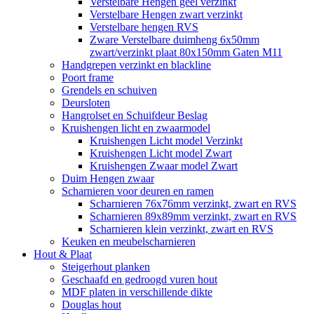
Verstelbare Hengen geel verzinkt
Verstelbare Hengen zwart verzinkt
Verstelbare hengen RVS
Zware Verstelbare duimheng 6x50mm
zwart/verzinkt plaat 80x150mm Gaten M11
Handgrepen verzinkt en blackline
Poort frame
Grendels en schuiven
Deursloten
Hangrolset en Schuifdeur Beslag
Kruishengen licht en zwaarmodel
Kruishengen Licht model Verzinkt
Kruishengen Licht model Zwart
Kruishengen Zwaar model Zwart
Duim Hengen zwaar
Scharnieren voor deuren en ramen
Scharnieren 76x76mm verzinkt, zwart en RVS
Scharnieren 89x89mm verzinkt, zwart en RVS
Scharnieren klein verzinkt, zwart en RVS
Keuken en meubelscharnieren
Hout & Plaat
Steigerhout planken
Geschaafd en gedroogd vuren hout
MDF platen in verschillende dikte
Douglas hout