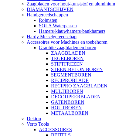
Zaagbladen voor hout-kunststof en aluminium
DIAMANTSCHIJVEN
Handgereedschappen
Rolmaten
SOLA Waterpassen
Hamers-klauwhamers-bankhamers
Hardy Metselgereedschap
Accessoires voor Machines en toebehoren
Graphite zaagbladen en boren
ZAAGBLADEN
TEGELBOREN
STIFTFREZEN
STEEN-BETON BOREN
SEGMENTBOREN
RECIPROBLADE
RECIPRO ZAAGBLADEN
MULTIBOREN
DECOUPEERBLADEN
GATENBOREN
HOUTBOREN
METAALBOREN
Dekton
Verto Tools
ACCESSOIRES
BEITELS