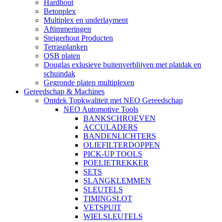
Hardhout
Betonplex
Multiplex en underlayment
Aftimmeringen
Steigerhout Producten
Terrasplanken
OSB platen
Douglas exlusieve buitenverblijven met platdak en
schuindak
Gegronde platen multiplexen
Gereedschap & Machines
Ontdek Topkwaliteit met NEO Gereedschap
NEO Automotive Tools
BANKSCHROEVEN
ACCULADERS
BANDENLICHTERS
OLIEFILTERDOPPEN
PICK-UP TOOLS
POELIETREKKER
SETS
SLANGKLEMMEN
SLEUTELS
TIMINGSLOT
VETSPUIT
WIELSLEUTELS