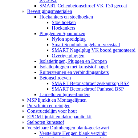
RVS-A2
SMART Cellenbetonschroef VK T30 gecoat
Bevestigingsmaterialen
Hoekankers en stoelhoeken
Stoelhoeken
Hoekankers
Pluggen en Spanhulzen
Nylon spreidplug
Smart Spanhuls in gehard veerstaal
SMART Nagelplug VK boord gemonteerd
Overige pluggen
Isolatieringen, Pluggen en Doppen
Isolatiepluggen met kunststof nagel
Ruitersteunen en verbindingsankers
Betonschroeven
SMART Betonschroef zeskantkop BSZ
SMART Betonschroef Panhead BSP
Lamello en lijmverbinders
MSP lijmkit en Montagelijmen
Purschuim en reiniger
Constructielijm voor hout
EPDM lijmkit en dakreparatie kit
Stelpoten kunststof
Verstelbare Duimhengen blank-geel-zwart
Verstelbare Hengen blank verzinkt