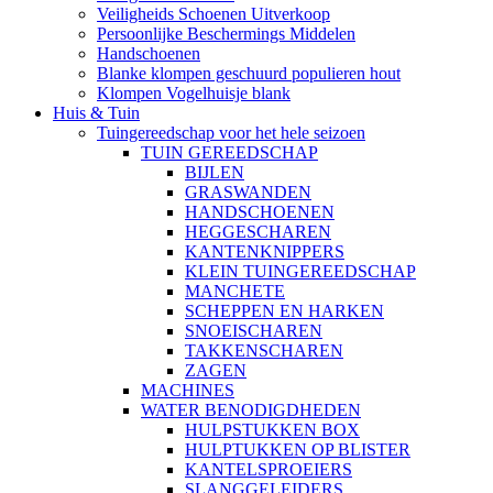
Veiligheids Schoenen Uitverkoop
Persoonlijke Beschermings Middelen
Handschoenen
Blanke klompen geschuurd populieren hout
Klompen Vogelhuisje blank
Huis & Tuin
Tuingereedschap voor het hele seizoen
TUIN GEREEDSCHAP
BIJLEN
GRASWANDEN
HANDSCHOENEN
HEGGESCHAREN
KANTENKNIPPERS
KLEIN TUINGEREEDSCHAP
MANCHETE
SCHEPPEN EN HARKEN
SNOEISCHAREN
TAKKENSCHAREN
ZAGEN
MACHINES
WATER BENODIGDHEDEN
HULPSTUKKEN BOX
HULPTUKKEN OP BLISTER
KANTELSPROEIERS
SLANGGELEIDERS