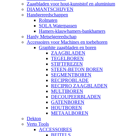
Zaagbladen voor hout-kunststof en aluminium
DIAMANTSCHIJVEN
Handgereedschappen
Rolmaten
SOLA Waterpassen
Hamers-klauwhamers-bankhamers
Hardy Metselgereedschap
Accessoires voor Machines en toebehoren
Graphite zaagbladen en boren
ZAAGBLADEN
TEGELBOREN
STIFTFREZEN
STEEN-BETON BOREN
SEGMENTBOREN
RECIPROBLADE
RECIPRO ZAAGBLADEN
MULTIBOREN
DECOUPEERBLADEN
GATENBOREN
HOUTBOREN
METAALBOREN
Dekton
Verto Tools
ACCESSOIRES
BEITELS