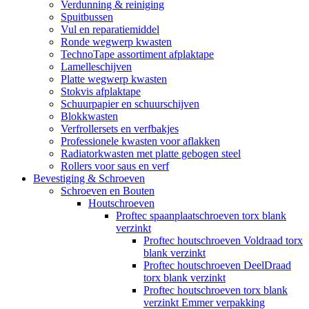
Verdunning & reiniging
Spuitbussen
Vul en reparatiemiddel
Ronde wegwerp kwasten
TechnoTape assortiment afplaktape
Lamelleschijven
Platte wegwerp kwasten
Stokvis afplaktape
Schuurpapier en schuurschijven
Blokkwasten
Verfrollersets en verfbakjes
Professionele kwasten voor aflakken
Radiatorkwasten met platte gebogen steel
Rollers voor saus en verf
Bevestiging & Schroeven
Schroeven en Bouten
Houtschroeven
Proftec spaanplaatschroeven torx blank
verzinkt
Proftec houtschroeven Voldraad torx
blank verzinkt
Proftec houtschroeven DeelDraad
torx blank verzinkt
Proftec houtschroeven torx blank
verzinkt Emmer verpakking