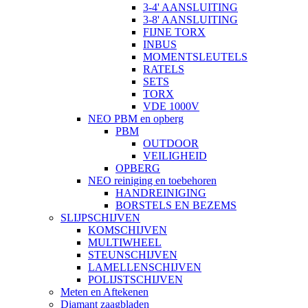
3-4' AANSLUITING
3-8' AANSLUITING
FIJNE TORX
INBUS
MOMENTSLEUTELS
RATELS
SETS
TORX
VDE 1000V
NEO PBM en opberg
PBM
OUTDOOR
VEILIGHEID
OPBERG
NEO reiniging en toebehoren
HANDREINIGING
BORSTELS EN BEZEMS
SLIJPSCHIJVEN
KOMSCHIJVEN
MULTIWHEEL
STEUNSCHIJVEN
LAMELLENSCHIJVEN
POLIJSTSCHIJVEN
Meten en Aftekenen
Diamant zaagbladen