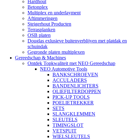
Hardhout
Betonplex
Multiplex en underlayment
Aftimmeringen
Steigerhout Producten
Terrasplanken
OSB platen
Douglas exlusieve buitenverblijven met platdak en
schuindak
Gegronde platen multiplexen
Gereedschap & Machines
Ontdek Topkwaliteit met NEO Gereedschap
NEO Automotive Tools
BANKSCHROEVEN
ACCULADERS
BANDENLICHTERS
OLIEFILTERDOPPEN
PICK-UP TOOLS
POELIETREKKER
SETS
SLANGKLEMMEN
SLEUTELS
TIMINGSLOT
VETSPUIT
WIELSLEUTELS