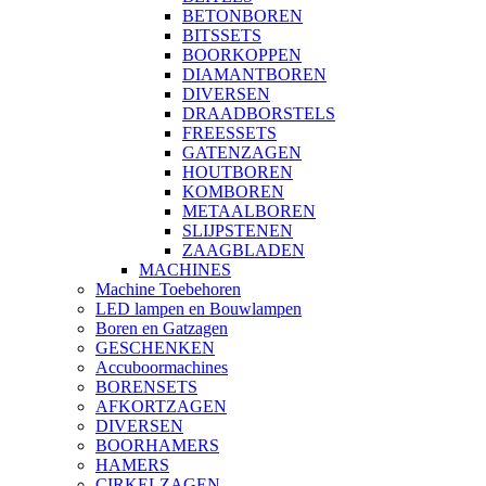
BETONBOREN
BITSSETS
BOORKOPPEN
DIAMANTBOREN
DIVERSEN
DRAADBORSTELS
FREESSETS
GATENZAGEN
HOUTBOREN
KOMBOREN
METAALBOREN
SLIJPSTENEN
ZAAGBLADEN
MACHINES
Machine Toebehoren
LED lampen en Bouwlampen
Boren en Gatzagen
GESCHENKEN
Accuboormachines
BORENSETS
AFKORTZAGEN
DIVERSEN
BOORHAMERS
HAMERS
CIRKELZAGEN