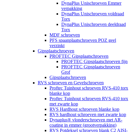
DynaPlus Unischroeven Emmer
verpakking
DynaPlus Unischroeven voldraad
Torx
DynaPlus Unischroeven deeldraad
Torx
MDF schroeven
PFS spaanplaatschroeven POZ geel
verzinkt
Gipsplaatschroeven
PROFTEC Gipsplaatschroeven
PROFTEC Gipsplaatschroeven fijn
PROFTEC Gipsplaatschroeven
Grof
Gipsplaatschroeven
RVS schroeven en Gevelschroeven
Proftec Tuinhout schroeven RVS-410 torx
blanke kop
Proftec Tuinhout schroeven RVS-410 torx
met zwarte kop
RVS Hardhout schroeven blanke kop
RVS hardhout schroeven met zwarte kop
Dynaplus® vlonderschroeven met AR-
coating in emmer (grootverpakking)
RVS Potdeksel schroeven blank C2 AISI-