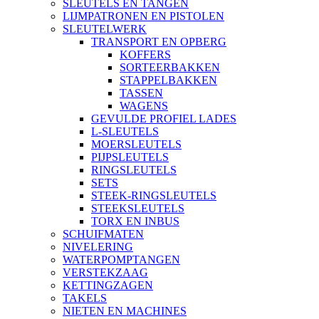
SLEUTELS EN TANGEN
LIJMPATRONEN EN PISTOLEN
SLEUTELWERK
TRANSPORT EN OPBERG
KOFFERS
SORTEERBAKKEN
STAPPELBAKKEN
TASSEN
WAGENS
GEVULDE PROFIEL LADES
L-SLEUTELS
MOERSLEUTELS
PIJPSLEUTELS
RINGSLEUTELS
SETS
STEEK-RINGSLEUTELS
STEEKSLEUTELS
TORX EN INBUS
SCHUIFMATEN
NIVELERING
WATERPOMPTANGEN
VERSTEKZAAG
KETTINGZAGEN
TAKELS
NIETEN EN MACHINES