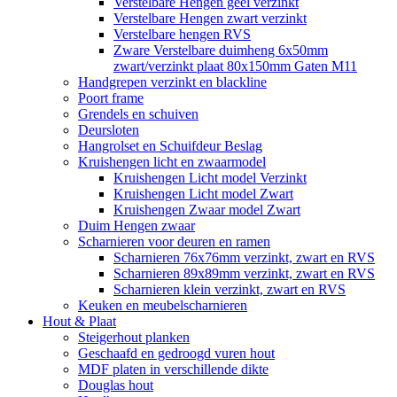
Verstelbare Hengen geel verzinkt
Verstelbare Hengen zwart verzinkt
Verstelbare hengen RVS
Zware Verstelbare duimheng 6x50mm
zwart/verzinkt plaat 80x150mm Gaten M11
Handgrepen verzinkt en blackline
Poort frame
Grendels en schuiven
Deursloten
Hangrolset en Schuifdeur Beslag
Kruishengen licht en zwaarmodel
Kruishengen Licht model Verzinkt
Kruishengen Licht model Zwart
Kruishengen Zwaar model Zwart
Duim Hengen zwaar
Scharnieren voor deuren en ramen
Scharnieren 76x76mm verzinkt, zwart en RVS
Scharnieren 89x89mm verzinkt, zwart en RVS
Scharnieren klein verzinkt, zwart en RVS
Keuken en meubelscharnieren
Hout & Plaat
Steigerhout planken
Geschaafd en gedroogd vuren hout
MDF platen in verschillende dikte
Douglas hout