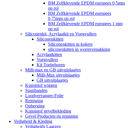
BM Zelfklevende EPDM europees 0,5mm
op rol
BM Zelfklevende EPDM europees
0,75mm op rol
BM Zelfklevende EPDM europees 1 mm
op rol
Siliconenkit, Acrylaatkit en Voegvullers
Siliconenkitten
Siliconenkitten in kokers
siliconenkitten in worstverpakking
Acrylaatkitten
Voegvullers
Kit Toebehoren
Milli-max en GB uitvulplaatjes
Milli-Max uitvulplaatjes
GB uitvulplaatjes
Kunststof wiggen
Spanbanden
Loodvervanger-Folie
Reiniging
Opberging
Kunststof gevelbekleding
Gevel Producten en reiniging
Veiligheid & Kleding
Veiligheids Laarzen