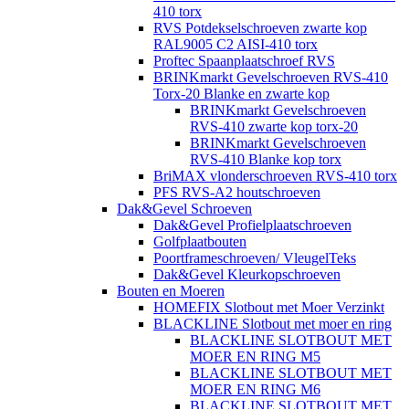
410 torx
RVS Potdekselschroeven zwarte kop
RAL9005 C2 AISI-410 torx
Proftec Spaanplaatschroef RVS
BRINKmarkt Gevelschroeven RVS-410
Torx-20 Blanke en zwarte kop
BRINKmarkt Gevelschroeven
RVS-410 zwarte kop torx-20
BRINKmarkt Gevelschroeven
RVS-410 Blanke kop torx
BriMAX vlonderschroeven RVS-410 torx
PFS RVS-A2 houtschroeven
Dak&Gevel Schroeven
Dak&Gevel Profielplaatschroeven
Golfplaatbouten
Poortframeschroeven/ VleugelTeks
Dak&Gevel Kleurkopschroeven
Bouten en Moeren
HOMEFIX Slotbout met Moer Verzinkt
BLACKLINE Slotbout met moer en ring
BLACKLINE SLOTBOUT MET
MOER EN RING M5
BLACKLINE SLOTBOUT MET
MOER EN RING M6
BLACKLINE SLOTBOUT MET