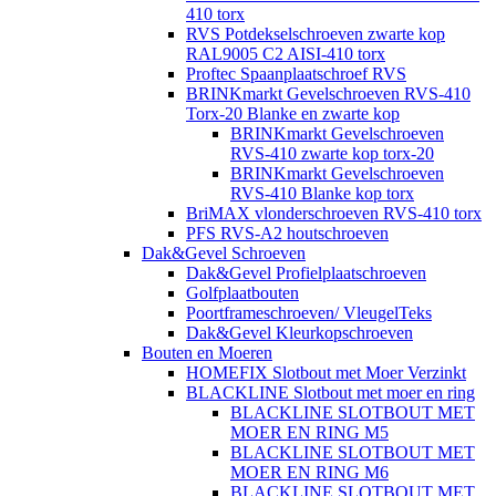
410 torx
RVS Potdekselschroeven zwarte kop
RAL9005 C2 AISI-410 torx
Proftec Spaanplaatschroef RVS
BRINKmarkt Gevelschroeven RVS-410
Torx-20 Blanke en zwarte kop
BRINKmarkt Gevelschroeven
RVS-410 zwarte kop torx-20
BRINKmarkt Gevelschroeven
RVS-410 Blanke kop torx
BriMAX vlonderschroeven RVS-410 torx
PFS RVS-A2 houtschroeven
Dak&Gevel Schroeven
Dak&Gevel Profielplaatschroeven
Golfplaatbouten
Poortframeschroeven/ VleugelTeks
Dak&Gevel Kleurkopschroeven
Bouten en Moeren
HOMEFIX Slotbout met Moer Verzinkt
BLACKLINE Slotbout met moer en ring
BLACKLINE SLOTBOUT MET
MOER EN RING M5
BLACKLINE SLOTBOUT MET
MOER EN RING M6
BLACKLINE SLOTBOUT MET