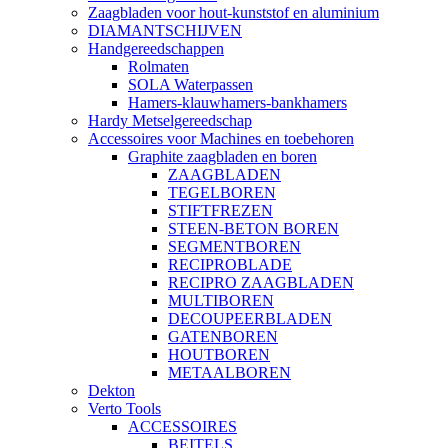
Zaagbladen voor hout-kunststof en aluminium
DIAMANTSCHIJVEN
Handgereedschappen
Rolmaten
SOLA Waterpassen
Hamers-klauwhamers-bankhamers
Hardy Metselgereedschap
Accessoires voor Machines en toebehoren
Graphite zaagbladen en boren
ZAAGBLADEN
TEGELBOREN
STIFTFREZEN
STEEN-BETON BOREN
SEGMENTBOREN
RECIPROBLADE
RECIPRO ZAAGBLADEN
MULTIBOREN
DECOUPEERBLADEN
GATENBOREN
HOUTBOREN
METAALBOREN
Dekton
Verto Tools
ACCESSOIRES
BEITELS