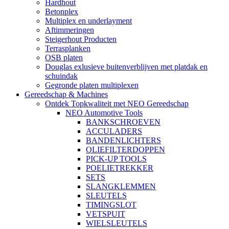
Hardhout
Betonplex
Multiplex en underlayment
Aftimmeringen
Steigerhout Producten
Terrasplanken
OSB platen
Douglas exlusieve buitenverblijven met platdak en
schuindak
Gegronde platen multiplexen
Gereedschap & Machines
Ontdek Topkwaliteit met NEO Gereedschap
NEO Automotive Tools
BANKSCHROEVEN
ACCULADERS
BANDENLICHTERS
OLIEFILTERDOPPEN
PICK-UP TOOLS
POELIETREKKER
SETS
SLANGKLEMMEN
SLEUTELS
TIMINGSLOT
VETSPUIT
WIELSLEUTELS