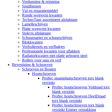
Verdunning & reiniging
Spuitbussen
Vul en reparatiemiddel
Ronde wegwerp kwasten
TechnoTape assortiment afplaktape
Lamelleschijven
Platte wegwerp kwasten
Stokvis afplaktape
Schuurpapier en schuurschijven
Blokkwasten
Verfrollersets en verfbakjes
Professionele kwasten voor aflakken
Radiatorkwasten met platte gebogen steel
Rollers voor saus en verf
Bevestiging & Schroeven
Schroeven en Bouten
Houtschroeven
Proftec spaanplaatschroeven torx blank
verzinkt
Proftec houtschroeven Voldraad torx
blank verzinkt
Proftec houtschroeven DeelDraad
torx blank verzinkt
Proftec houtschroeven torx blank
verzinkt Emmer verpakking