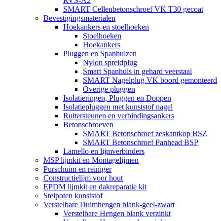
RVS-A2
SMART Cellenbetonschroef VK T30 gecoat
Bevestigingsmaterialen
Hoekankers en stoelhoeken
Stoelhoeken
Hoekankers
Pluggen en Spanhulzen
Nylon spreidplug
Smart Spanhuls in gehard veerstaal
SMART Nagelplug VK boord gemonteerd
Overige pluggen
Isolatieringen, Pluggen en Doppen
Isolatiepluggen met kunststof nagel
Ruitersteunen en verbindingsankers
Betonschroeven
SMART Betonschroef zeskantkop BSZ
SMART Betonschroef Panhead BSP
Lamello en lijmverbinders
MSP lijmkit en Montagelijmen
Purschuim en reiniger
Constructielijm voor hout
EPDM lijmkit en dakreparatie kit
Stelpoten kunststof
Verstelbare Duimhengen blank-geel-zwart
Verstelbare Hengen blank verzinkt