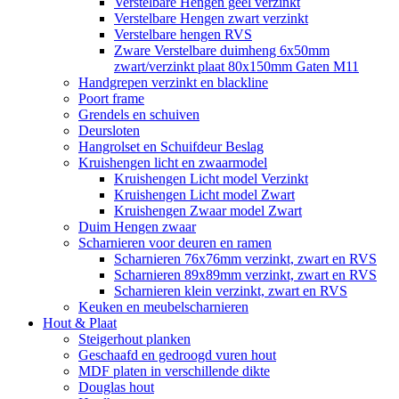
Verstelbare Hengen geel verzinkt
Verstelbare Hengen zwart verzinkt
Verstelbare hengen RVS
Zware Verstelbare duimheng 6x50mm
zwart/verzinkt plaat 80x150mm Gaten M11
Handgrepen verzinkt en blackline
Poort frame
Grendels en schuiven
Deursloten
Hangrolset en Schuifdeur Beslag
Kruishengen licht en zwaarmodel
Kruishengen Licht model Verzinkt
Kruishengen Licht model Zwart
Kruishengen Zwaar model Zwart
Duim Hengen zwaar
Scharnieren voor deuren en ramen
Scharnieren 76x76mm verzinkt, zwart en RVS
Scharnieren 89x89mm verzinkt, zwart en RVS
Scharnieren klein verzinkt, zwart en RVS
Keuken en meubelscharnieren
Hout & Plaat
Steigerhout planken
Geschaafd en gedroogd vuren hout
MDF platen in verschillende dikte
Douglas hout