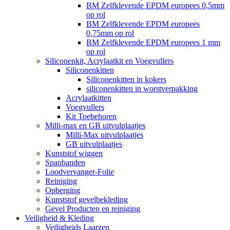
BM Zelfklevende EPDM europees 0,5mm
op rol
BM Zelfklevende EPDM europees
0,75mm op rol
BM Zelfklevende EPDM europees 1 mm
op rol
Siliconenkit, Acrylaatkit en Voegvullers
Siliconenkitten
Siliconenkitten in kokers
siliconenkitten in worstverpakking
Acrylaatkitten
Voegvullers
Kit Toebehoren
Milli-max en GB uitvulplaatjes
Milli-Max uitvulplaatjes
GB uitvulplaatjes
Kunststof wiggen
Spanbanden
Loodvervanger-Folie
Reiniging
Opberging
Kunststof gevelbekleding
Gevel Producten en reiniging
Veiligheid & Kleding
Veiligheids Laarzen