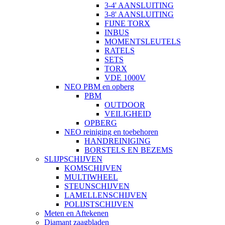
3-4' AANSLUITING
3-8' AANSLUITING
FIJNE TORX
INBUS
MOMENTSLEUTELS
RATELS
SETS
TORX
VDE 1000V
NEO PBM en opberg
PBM
OUTDOOR
VEILIGHEID
OPBERG
NEO reiniging en toebehoren
HANDREINIGING
BORSTELS EN BEZEMS
SLIJPSCHIJVEN
KOMSCHIJVEN
MULTIWHEEL
STEUNSCHIJVEN
LAMELLENSCHIJVEN
POLIJSTSCHIJVEN
Meten en Aftekenen
Diamant zaagbladen