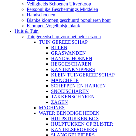
Veiligheids Schoenen Uitverkoop
Persoonlijke Beschermings Middelen
Handschoenen
Blanke klompen geschuurd populieren hout
Klompen Vogelhuisje blank
Huis & Tuin
Tuingereedschap voor het hele seizoen
TUIN GEREEDSCHAP
BIJLEN
GRASWANDEN
HANDSCHOENEN
HEGGESCHAREN
KANTENKNIPPERS
KLEIN TUINGEREEDSCHAP
MANCHETE
SCHEPPEN EN HARKEN
SNOEISCHAREN
TAKKENSCHAREN
ZAGEN
MACHINES
WATER BENODIGDHEDEN
HULPSTUKKEN BOX
HULPTUKKEN OP BLISTER
KANTELSPROEIERS
SLANGGELEIDERS