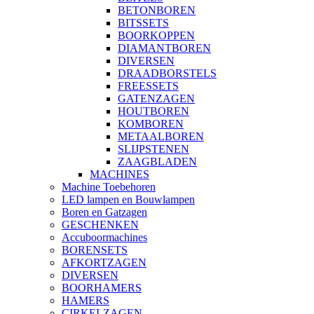
BETONBOREN
BITSSETS
BOORKOPPEN
DIAMANTBOREN
DIVERSEN
DRAADBORSTELS
FREESSETS
GATENZAGEN
HOUTBOREN
KOMBOREN
METAALBOREN
SLIJPSTENEN
ZAAGBLADEN
MACHINES
Machine Toebehoren
LED lampen en Bouwlampen
Boren en Gatzagen
GESCHENKEN
Accuboormachines
BORENSETS
AFKORTZAGEN
DIVERSEN
BOORHAMERS
HAMERS
CIRKELZAGEN