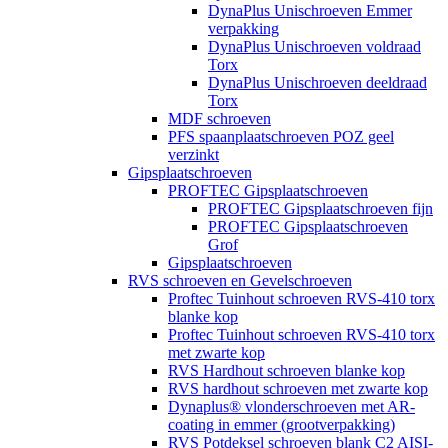
DynaPlus Unischroeven Emmer
verpakking
DynaPlus Unischroeven voldraad
Torx
DynaPlus Unischroeven deeldraad
Torx
MDF schroeven
PFS spaanplaatschroeven POZ geel
verzinkt
Gipsplaatschroeven
PROFTEC Gipsplaatschroeven
PROFTEC Gipsplaatschroeven fijn
PROFTEC Gipsplaatschroeven
Grof
Gipsplaatschroeven
RVS schroeven en Gevelschroeven
Proftec Tuinhout schroeven RVS-410 torx
blanke kop
Proftec Tuinhout schroeven RVS-410 torx
met zwarte kop
RVS Hardhout schroeven blanke kop
RVS hardhout schroeven met zwarte kop
Dynaplus® vlonderschroeven met AR-
coating in emmer (grootverpakking)
RVS Potdeksel schroeven blank C2 AISI-