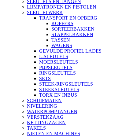
SLEUTELS EN TANGEN
LIJMPATRONEN EN PISTOLEN
SLEUTELWERK
TRANSPORT EN OPBERG
KOFFERS
SORTEERBAKKEN
STAPPELBAKKEN
TASSEN
WAGENS
GEVULDE PROFIEL LADES
L-SLEUTELS
MOERSLEUTELS
PIJPSLEUTELS
RINGSLEUTELS
SETS
STEEK-RINGSLEUTELS
STEEKSLEUTELS
TORX EN INBUS
SCHUIFMATEN
NIVELERING
WATERPOMPTANGEN
VERSTEKZAAG
KETTINGZAGEN
TAKELS
NIETEN EN MACHINES