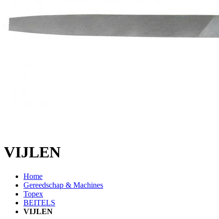
VIJLEN
Home
Gereedschap & Machines
Topex
BEITELS
VIJLEN