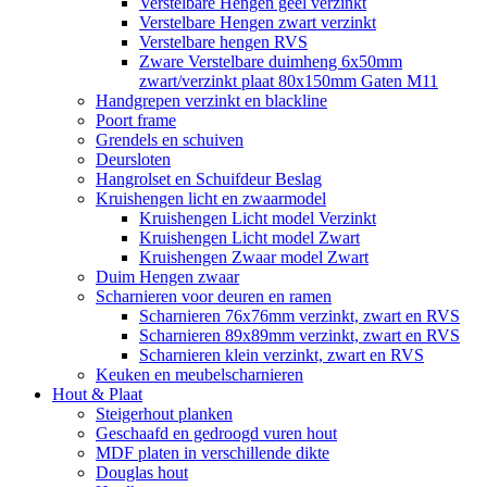
Verstelbare Hengen geel verzinkt
Verstelbare Hengen zwart verzinkt
Verstelbare hengen RVS
Zware Verstelbare duimheng 6x50mm
zwart/verzinkt plaat 80x150mm Gaten M11
Handgrepen verzinkt en blackline
Poort frame
Grendels en schuiven
Deursloten
Hangrolset en Schuifdeur Beslag
Kruishengen licht en zwaarmodel
Kruishengen Licht model Verzinkt
Kruishengen Licht model Zwart
Kruishengen Zwaar model Zwart
Duim Hengen zwaar
Scharnieren voor deuren en ramen
Scharnieren 76x76mm verzinkt, zwart en RVS
Scharnieren 89x89mm verzinkt, zwart en RVS
Scharnieren klein verzinkt, zwart en RVS
Keuken en meubelscharnieren
Hout & Plaat
Steigerhout planken
Geschaafd en gedroogd vuren hout
MDF platen in verschillende dikte
Douglas hout