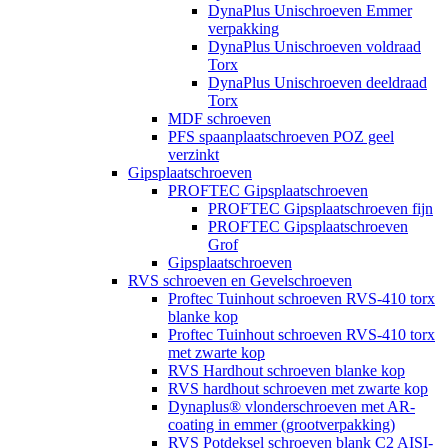
DynaPlus Unischroeven Emmer
verpakking
DynaPlus Unischroeven voldraad
Torx
DynaPlus Unischroeven deeldraad
Torx
MDF schroeven
PFS spaanplaatschroeven POZ geel
verzinkt
Gipsplaatschroeven
PROFTEC Gipsplaatschroeven
PROFTEC Gipsplaatschroeven fijn
PROFTEC Gipsplaatschroeven
Grof
Gipsplaatschroeven
RVS schroeven en Gevelschroeven
Proftec Tuinhout schroeven RVS-410 torx
blanke kop
Proftec Tuinhout schroeven RVS-410 torx
met zwarte kop
RVS Hardhout schroeven blanke kop
RVS hardhout schroeven met zwarte kop
Dynaplus® vlonderschroeven met AR-
coating in emmer (grootverpakking)
RVS Potdeksel schroeven blank C2 AISI-