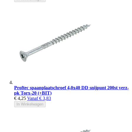
Proftec spaanplaatschroef 4,0x40 DD snijpunt 200st verz-
pk Torx-20 (+BIT)
€ 4,25
Vanaf
€ 3,83
In Winkelwagen