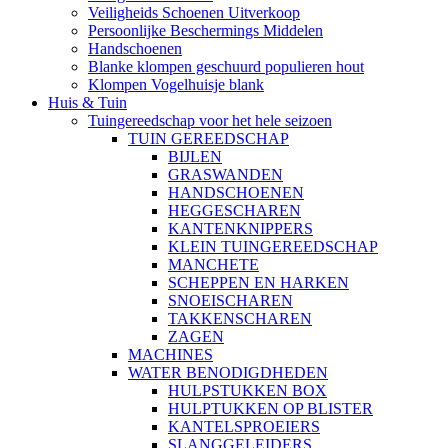
Veiligheids Schoenen Uitverkoop
Persoonlijke Beschermings Middelen
Handschoenen
Blanke klompen geschuurd populieren hout
Klompen Vogelhuisje blank
Huis & Tuin
Tuingereedschap voor het hele seizoen
TUIN GEREEDSCHAP
BIJLEN
GRASWANDEN
HANDSCHOENEN
HEGGESCHAREN
KANTENKNIPPERS
KLEIN TUINGEREEDSCHAP
MANCHETE
SCHEPPEN EN HARKEN
SNOEISCHAREN
TAKKENSCHAREN
ZAGEN
MACHINES
WATER BENODIGDHEDEN
HULPSTUKKEN BOX
HULPTUKKEN OP BLISTER
KANTELSPROEIERS
SLANGGELEIDERS