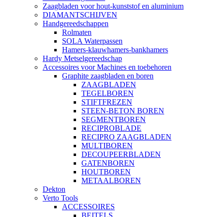
Zaagbladen voor hout-kunststof en aluminium
DIAMANTSCHIJVEN
Handgereedschappen
Rolmaten
SOLA Waterpassen
Hamers-klauwhamers-bankhamers
Hardy Metselgereedschap
Accessoires voor Machines en toebehoren
Graphite zaagbladen en boren
ZAAGBLADEN
TEGELBOREN
STIFTFREZEN
STEEN-BETON BOREN
SEGMENTBOREN
RECIPROBLADE
RECIPRO ZAAGBLADEN
MULTIBOREN
DECOUPEERBLADEN
GATENBOREN
HOUTBOREN
METAALBOREN
Dekton
Verto Tools
ACCESSOIRES
BEITELS