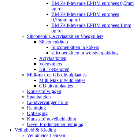
BM Zelfklevende EPDM europees 0,5mm
op rol
BM Zelfklevende EPDM europees
0,75mm op rol
BM Zelfklevende EPDM europees 1 mm
op rol
Siliconenkit, Acrylaatkit en Voegvullers
Siliconenkitten
Siliconenkitten in kokers
siliconenkitten in worstverpakking
Acrylaatkitten
Voegvullers
Kit Toebehoren
Milli-max en GB uitvulplaatjes
Milli-Max uitvulplaatjes
GB uitvulplaatjes
Kunststof wiggen
Spanbanden
Loodvervanger-Folie
Reiniging
Opberging
Kunststof gevelbekleding
Gevel Producten en reiniging
Veiligheid & Kleding
Veiligheids Laarzen