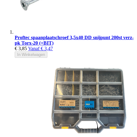
Proftec spaanplaatschroef 3,5x40 DD snijpunt 200st verz-
pk Torx-20 (+BIT)
€ 3,85
Vanaf
€ 3,47
In Winkelwagen