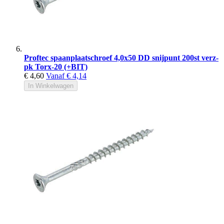
Proftec spaanplaatschroef 4,0x50 DD snijpunt 200st verz-
pk Torx-20 (+BIT)
€ 4,60
Vanaf
€ 4,14
In Winkelwagen