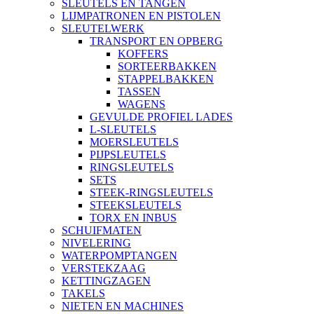
SLEUTELS EN TANGEN
LIJMPATRONEN EN PISTOLEN
SLEUTELWERK
TRANSPORT EN OPBERG
KOFFERS
SORTEERBAKKEN
STAPPELBAKKEN
TASSEN
WAGENS
GEVULDE PROFIEL LADES
L-SLEUTELS
MOERSLEUTELS
PIJPSLEUTELS
RINGSLEUTELS
SETS
STEEK-RINGSLEUTELS
STEEKSLEUTELS
TORX EN INBUS
SCHUIFMATEN
NIVELERING
WATERPOMPTANGEN
VERSTEKZAAG
KETTINGZAGEN
TAKELS
NIETEN EN MACHINES