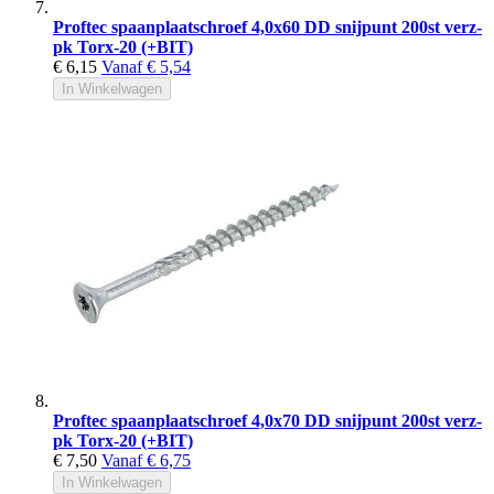
Proftec spaanplaatschroef 4,0x60 DD snijpunt 200st verz-
pk Torx-20 (+BIT)
€ 6,15
Vanaf
€ 5,54
In Winkelwagen
Proftec spaanplaatschroef 4,0x70 DD snijpunt 200st verz-
pk Torx-20 (+BIT)
€ 7,50
Vanaf
€ 6,75
In Winkelwagen