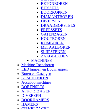
BETONBOREN
BITSSETS
BOORKOPPEN
DIAMANTBOREN
DIVERSEN
DRAADBORSTELS
FREESSETS
GATENZAGEN
HOUTBOREN
KOMBOREN
METAALBOREN
SLIJPSTENEN
ZAAGBLADEN
MACHINES
Machine Toebehoren
LED lampen en Bouwlampen
Boren en Gatzagen
GESCHENKEN
Accuboormachines
BORENSETS
AFKORTZAGEN
DIVERSEN
BOORHAMERS
HAMERS
CIRKELZAGEN