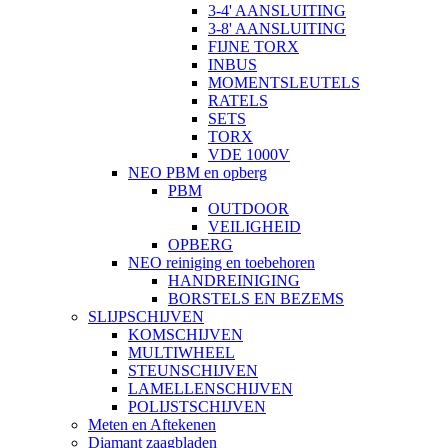
3-4' AANSLUITING
3-8' AANSLUITING
FIJNE TORX
INBUS
MOMENTSLEUTELS
RATELS
SETS
TORX
VDE 1000V
NEO PBM en opberg
PBM
OUTDOOR
VEILIGHEID
OPBERG
NEO reiniging en toebehoren
HANDREINIGING
BORSTELS EN BEZEMS
SLIJPSCHIJVEN
KOMSCHIJVEN
MULTIWHEEL
STEUNSCHIJVEN
LAMELLENSCHIJVEN
POLIJSTSCHIJVEN
Meten en Aftekenen
Diamant zaagbladen