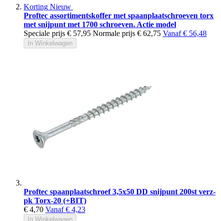
Korting
Nieuw
Proftec assortimentskoffer met spaanplaatschroeven torx
met snijpunt met 1700 schroeven. Actie model
Speciale prijs
€ 57,95
Normale prijs
€ 62,75
Vanaf
€ 56,48
In Winkelwagen
Proftec spaanplaatschroef 3,5x50 DD snijpunt 200st verz-
pk Torx-20 (+BIT)
€ 4,70
Vanaf
€ 4,23
In Winkelwagen