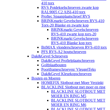
410 torx
RVS Potdekselschroeven zwarte kop
RAL9005 C2 AISI-410 torx
Proftec Spaanplaatschroef RVS
BRINKmarkt Gevelschroeven RVS-410
Torx-20 Blanke en zwarte kop
BRINKmarkt Gevelschroeven
RVS-410 zwarte kop torx-20
BRINKmarkt Gevelschroeven
RVS-410 Blanke kop torx
BriMAX vlonderschroeven RVS-410 torx
PFS RVS-A2 houtschroeven
Dak&Gevel Schroeven
Dak&Gevel Profielplaatschroeven
Golfplaatbouten
Poortframeschroeven/ VleugelTeks
Dak&Gevel Kleurkopschroeven
Bouten en Moeren
HOMEFIX Slotbout met Moer Verzinkt
BLACKLINE Slotbout met moer en ring
BLACKLINE SLOTBOUT MET
MOER EN RING M5
BLACKLINE SLOTBOUT MET
MOER EN RING M6
BLACKLINE SLOTBOUT MET