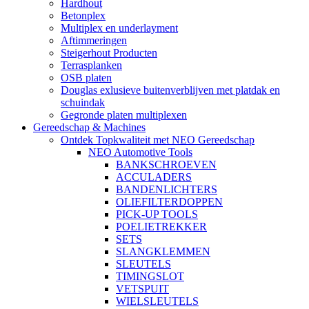
Hardhout
Betonplex
Multiplex en underlayment
Aftimmeringen
Steigerhout Producten
Terrasplanken
OSB platen
Douglas exlusieve buitenverblijven met platdak en
schuindak
Gegronde platen multiplexen
Gereedschap & Machines
Ontdek Topkwaliteit met NEO Gereedschap
NEO Automotive Tools
BANKSCHROEVEN
ACCULADERS
BANDENLICHTERS
OLIEFILTERDOPPEN
PICK-UP TOOLS
POELIETREKKER
SETS
SLANGKLEMMEN
SLEUTELS
TIMINGSLOT
VETSPUIT
WIELSLEUTELS