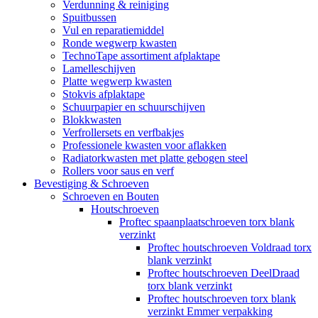
Verdunning & reiniging
Spuitbussen
Vul en reparatiemiddel
Ronde wegwerp kwasten
TechnoTape assortiment afplaktape
Lamelleschijven
Platte wegwerp kwasten
Stokvis afplaktape
Schuurpapier en schuurschijven
Blokkwasten
Verfrollersets en verfbakjes
Professionele kwasten voor aflakken
Radiatorkwasten met platte gebogen steel
Rollers voor saus en verf
Bevestiging & Schroeven
Schroeven en Bouten
Houtschroeven
Proftec spaanplaatschroeven torx blank
verzinkt
Proftec houtschroeven Voldraad torx
blank verzinkt
Proftec houtschroeven DeelDraad
torx blank verzinkt
Proftec houtschroeven torx blank
verzinkt Emmer verpakking