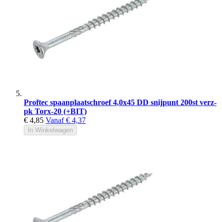
Proftec spaanplaatschroef 4,0x45 DD snijpunt 200st verz-
pk Torx-20 (+BIT)
€ 4,85
Vanaf
€ 4,37
In Winkelwagen