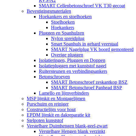
RVS-A2
SMART Cellenbetonschroef VK T30 gecoat
Bevestigingsmaterialen
Hoekankers en stoelhoeken
Stoelhoeken
Hoekankers
Pluggen en Spanhulzen
Nylon spreidplug
Smart Spanhuls in gehard veerstaal
SMART Nagelplug VK boord gemonteerd
Overige pluggen
Isolatieringen, Pluggen en Doppen
Isolatiepluggen met kunststof nagel
Ruitersteunen en verbindingsankers
Betonschroeven
SMART Betonschroef zeskantkop BSZ
SMART Betonschroef Panhead BSP
Lamello en lijmverbinders
MSP lijmkit en Montagelijmen
Purschuim en reiniger
Constructielijm voor hout
EPDM lijmkit en dakreparatie kit
Stelpoten kunststof
Verstelbare Duimhengen blank-geel-zwart
Verstelbare Hengen blank verzinkt