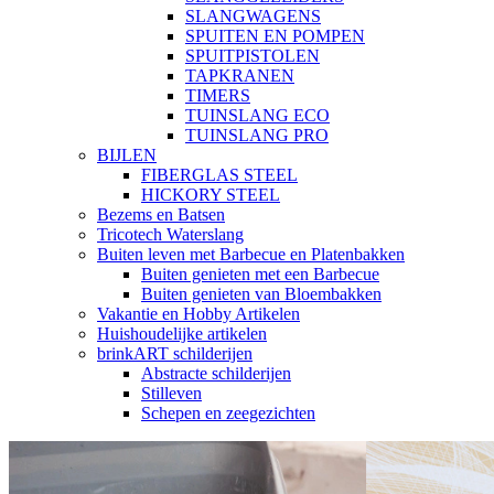
SLANGWAGENS
SPUITEN EN POMPEN
SPUITPISTOLEN
TAPKRANEN
TIMERS
TUINSLANG ECO
TUINSLANG PRO
BIJLEN
FIBERGLAS STEEL
HICKORY STEEL
Bezems en Batsen
Tricotech Waterslang
Buiten leven met Barbecue en Platenbakken
Buiten genieten met een Barbecue
Buiten genieten van Bloembakken
Vakantie en Hobby Artikelen
Huishoudelijke artikelen
brinkART schilderijen
Abstracte schilderijen
Stilleven
Schepen en zeegezichten