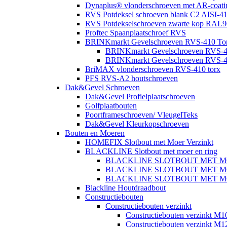
Dynaplus® vlonderschroeven met AR-coatin
RVS Potdeksel schroeven blank C2 AISI-41
RVS Potdekselschroeven zwarte kop RAL9
Proftec Spaanplaatschroef RVS
BRINKmarkt Gevelschroeven RVS-410 Torx
BRINKmarkt Gevelschroeven RVS-41
BRINKmarkt Gevelschroeven RVS-41
BriMAX vlonderschroeven RVS-410 torx
PFS RVS-A2 houtschroeven
Dak&Gevel Schroeven
Dak&Gevel Profielplaatschroeven
Golfplaatbouten
Poortframeschroeven/ VleugelTeks
Dak&Gevel Kleurkopschroeven
Bouten en Moeren
HOMEFIX Slotbout met Moer Verzinkt
BLACKLINE Slotbout met moer en ring
BLACKLINE SLOTBOUT MET M
BLACKLINE SLOTBOUT MET M
BLACKLINE SLOTBOUT MET M
Blackline Houtdraadbout
Constructiebouten
Constructiebouten verzinkt
Constructiebouten verzinkt M1
Constructiebouten verzinkt M1