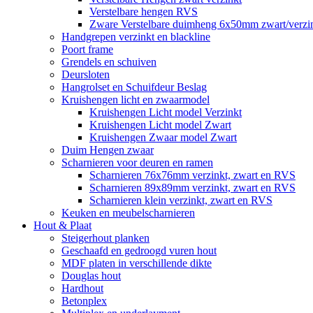
Verstelbare hengen RVS
Zware Verstelbare duimheng 6x50mm zwart/verz
Handgrepen verzinkt en blackline
Poort frame
Grendels en schuiven
Deursloten
Hangrolset en Schuifdeur Beslag
Kruishengen licht en zwaarmodel
Kruishengen Licht model Verzinkt
Kruishengen Licht model Zwart
Kruishengen Zwaar model Zwart
Duim Hengen zwaar
Scharnieren voor deuren en ramen
Scharnieren 76x76mm verzinkt, zwart en RVS
Scharnieren 89x89mm verzinkt, zwart en RVS
Scharnieren klein verzinkt, zwart en RVS
Keuken en meubelscharnieren
Hout & Plaat
Steigerhout planken
Geschaafd en gedroogd vuren hout
MDF platen in verschillende dikte
Douglas hout
Hardhout
Betonplex