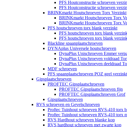
PFS Houtconstructie schroeven verz
PFS Houtconstructie schroeven verz
BRINKmarkt Houtschroeven Torx Verzinkt
BRINKmarkt Houtschroeven Torx Ver
BRINKmarkt Houtschroeven Torx Ver
PFS houtschroeven torx blank verzinkt
PFS houtschroeven torx blank verzin
PFS houtschroeven torx blank verzin
Blackline spaanplaatschroeven
DYNAplus Universele houtschroeven
DynaPlus Unischroeven Emmer verp
DynaPlus Unischroeven voldraad Tor
DynaPlus Unischroeven deeldraad To
MDF schroeven
PFS spaanplaatschroeven POZ geel verzink
Gipsplaatschroeven
PROFTEC Gipsplaatschroeven
PROFTEC Gipsplaatschroeven fijn
PROFTEC Gipsplaatschroeven Grof
Gipsplaatschroeven
RVS schroeven en Gevelschroeven
Proftec Tuinhout schroeven RVS-410 torx b
Proftec Tuinhout schroeven RVS-410 torx m
RVS Hardhout schroeven blanke kop
RVS hardhout schroeven met zwarte kop