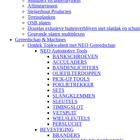
Multiplex en underlayment
Aftimmeringen
Steigerhout Producten
Terrasplanken
OSB platen
Douglas exlusieve buitenverblijven met platdak en schui
Gegronde platen multiplexen
Gereedschap & Machines
Ontdek Topkwaliteit met NEO Gereedschap
NEO Automotive Tools
BANKSCHROEVEN
ACCULADERS
BANDENLICHTERS
OLIEFILTERDOPPEN
PICK-UP TOOLS
POELIETREKKER
SETS
SLANGKLEMMEN
SLEUTELS
TIMINGSLOT
VETSPUIT
WIELSLEUTELS
PERSLUCHT
BEVESTIGING
BRANDERS