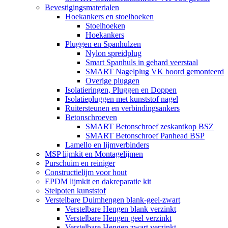
Bevestigingsmaterialen
Hoekankers en stoelhoeken
Stoelhoeken
Hoekankers
Pluggen en Spanhulzen
Nylon spreidplug
Smart Spanhuls in gehard veerstaal
SMART Nagelplug VK boord gemonteerd
Overige pluggen
Isolatieringen, Pluggen en Doppen
Isolatiepluggen met kunststof nagel
Ruitersteunen en verbindingsankers
Betonschroeven
SMART Betonschroef zeskantkop BSZ
SMART Betonschroef Panhead BSP
Lamello en lijmverbinders
MSP lijmkit en Montagelijmen
Purschuim en reiniger
Constructielijm voor hout
EPDM lijmkit en dakreparatie kit
Stelpoten kunststof
Verstelbare Duimhengen blank-geel-zwart
Verstelbare Hengen blank verzinkt
Verstelbare Hengen geel verzinkt
Verstelbare Hengen zwart verzinkt