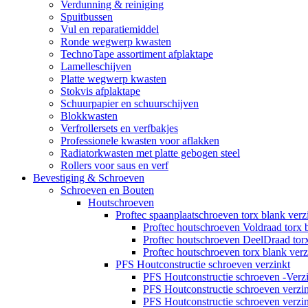
Verdunning & reiniging
Spuitbussen
Vul en reparatiemiddel
Ronde wegwerp kwasten
TechnoTape assortiment afplaktape
Lamelleschijven
Platte wegwerp kwasten
Stokvis afplaktape
Schuurpapier en schuurschijven
Blokkwasten
Verfrollersets en verfbakjes
Professionele kwasten voor aflakken
Radiatorkwasten met platte gebogen steel
Rollers voor saus en verf
Bevestiging & Schroeven
Schroeven en Bouten
Houtschroeven
Proftec spaanplaatschroeven torx blank verz
Proftec houtschroeven Voldraad torx 
Proftec houtschroeven DeelDraad torx
Proftec houtschroeven torx blank ve
PFS Houtconstructie schroeven verzinkt
PFS Houtconstructie schroeven -Verz
PFS Houtconstructie schroeven verz
PFS Houtconstructie schroeven verz