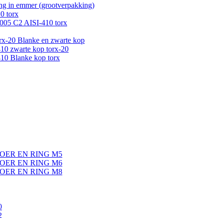
g in emmer (grootverpakking)
0 torx
005 C2 AISI-410 torx
-20 Blanke en zwarte kop
0 zwarte kop torx-20
0 Blanke kop torx
OER EN RING M5
OER EN RING M6
OER EN RING M8
0
2