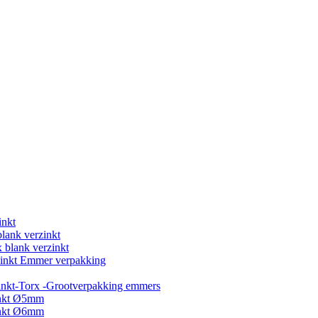
inkt
blank verzinkt
 blank verzinkt
rzinkt Emmer verpakking
inkt-Torx -Grootverpakking emmers
inkt Ø5mm
inkt Ø6mm