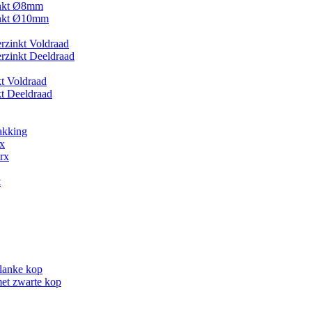
inkt Ø8mm
inkt Ø10mm
zinkt Voldraad
zinkt Deeldraad
kt Voldraad
kt Deeldraad
akking
x
rx
t
lanke kop
et zwarte kop