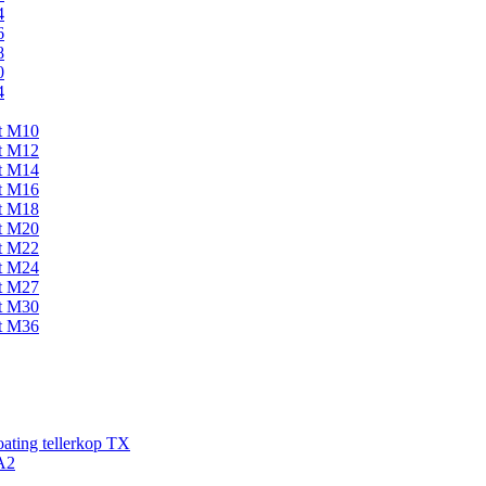
4
6
8
0
4
kt M10
kt M12
kt M14
kt M16
kt M18
kt M20
kt M22
kt M24
kt M27
kt M30
kt M36
ating tellerkop TX
A2