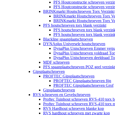
PFS Houtconstructie schroeven verz
PFS Houtconstructie schroeven verz
BRINKmarkt Houtschroeven Torx Verzinkt
BRINKmarkt Houtschroeven Torx Ver
BRINKmarkt Houtschroeven Torx Ver
PFS houtschroeven torx blank verzinkt
PFS houtschroeven torx blank verzin
PFS houtschroeven torx blank verzin
Blackline spaanplaatschroeven
DYNAplus Universele houtschroeven
DynaPlus Unischroeven Emmer verp
DynaPlus Unischroeven voldraad Tor
DynaPlus Unischroeven deeldraad To
MDF schroeven
PFS spaanplaatschroeven POZ geel verzink
Gipsplaatschroeven
PROFTEC Gipsplaatschroeven
PROFTEC Gipsplaatschroeven fijn
PROFTEC Gipsplaatschroeven Grof
Gipsplaatschroeven
RVS schroeven en Gevelschroeven
Proftec Tuinhout schroeven RVS-410 torx b
Proftec Tuinhout schroeven RVS-410 torx m
RVS Hardhout schroeven blanke kop
RVS hardhout schroeven met zwarte kop