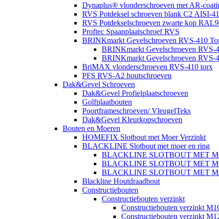
Dynaplus® vlonderschroeven met AR-coatin
RVS Potdeksel schroeven blank C2 AISI-41
RVS Potdekselschroeven zwarte kop RAL9
Proftec Spaanplaatschroef RVS
BRINKmarkt Gevelschroeven RVS-410 Torx
BRINKmarkt Gevelschroeven RVS-41
BRINKmarkt Gevelschroeven RVS-41
BriMAX vlonderschroeven RVS-410 torx
PFS RVS-A2 houtschroeven
Dak&Gevel Schroeven
Dak&Gevel Profielplaatschroeven
Golfplaatbouten
Poortframeschroeven/ VleugelTeks
Dak&Gevel Kleurkopschroeven
Bouten en Moeren
HOMEFIX Slotbout met Moer Verzinkt
BLACKLINE Slotbout met moer en ring
BLACKLINE SLOTBOUT MET M
BLACKLINE SLOTBOUT MET M
BLACKLINE SLOTBOUT MET M
Blackline Houtdraadbout
Constructiebouten
Constructiebouten verzinkt
Constructiebouten verzinkt M1
Constructiebouten verzinkt M1