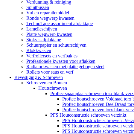
Verdunning & reiniging
Spuitbussen
Vul en reparatiemiddel
Ronde wegwerp kwasten
TechnoTape assortiment afplaktape
Lamelleschijven
Platte wegwerp kwasten
Stokvis afplaktape
Schuurpapier en schuurschijven
Blokkwasten
Verfrollersets en verfbakjes
Professionele kwasten voor aflakken
Radiatorkwasten met platte gebogen steel
Rollers voor saus en verf
Bevestiging & Schroeven
Schroeven en Bouten
Houtschroeven
Proftec spaanplaatschroeven torx blank verz
Proftec houtschroeven Voldraad torx 
Proftec houtschroeven DeelDraad torx
Proftec houtschroeven torx blank ve
PFS Houtconstructie schroeven verzinkt
PFS Houtconstructie schroeven -Verz
PFS Houtconstructie schroeven verz
PFS Houtconstructie schroeven verz