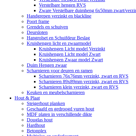
Verstelbare hengen RVS
Zware Verstelbare duimheng 6x50mm zwart/verz
Handgrepen verzinkt en blackline
Poort frame
Grendels en schuiven
Deursloten
Hangrolset en Schuifdeur Beslag
Kruishengen licht en zwaarmodel
Kruishengen Licht model Verzinkt
Kruishengen Licht model Zwart
Kruishengen Zwaar model Zwart
Duim Hengen zwaar
Scharnieren voor deuren en ramen
Scharnieren 76x76mm verzinkt, zwart en RVS
Scharnieren 89x89mm verzinkt, zwart en RVS
Scharnieren klein verzinkt, zwart en RVS
Keuken en meubelscharnieren
Hout & Plaat
Steigerhout planken
Geschaafd en gedroogd vuren hout
MDF platen in verschillende dikte
Douglas hout
Hardhout
Betonplex