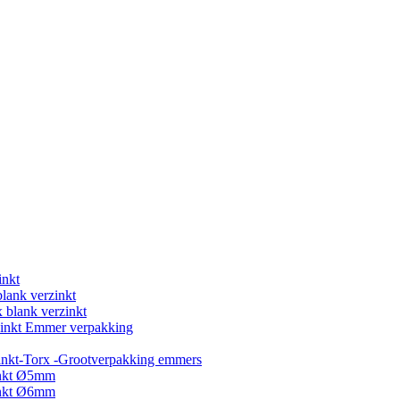
inkt
blank verzinkt
 blank verzinkt
rzinkt Emmer verpakking
inkt-Torx -Grootverpakking emmers
inkt Ø5mm
inkt Ø6mm