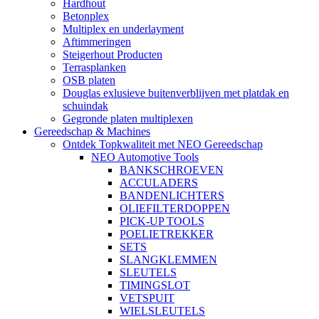
Hardhout
Betonplex
Multiplex en underlayment
Aftimmeringen
Steigerhout Producten
Terrasplanken
OSB platen
Douglas exlusieve buitenverblijven met platdak en
schuindak
Gegronde platen multiplexen
Gereedschap & Machines
Ontdek Topkwaliteit met NEO Gereedschap
NEO Automotive Tools
BANKSCHROEVEN
ACCULADERS
BANDENLICHTERS
OLIEFILTERDOPPEN
PICK-UP TOOLS
POELIETREKKER
SETS
SLANGKLEMMEN
SLEUTELS
TIMINGSLOT
VETSPUIT
WIELSLEUTELS