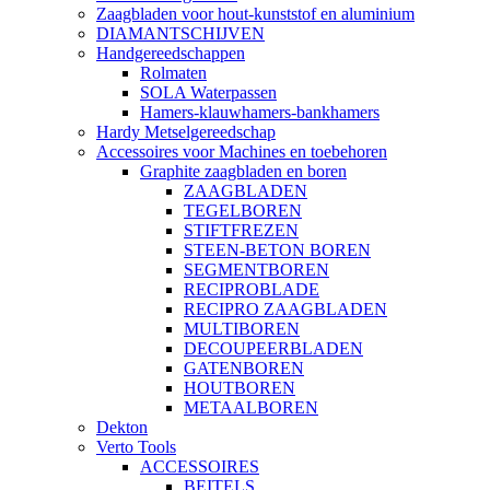
Zaagbladen voor hout-kunststof en aluminium
DIAMANTSCHIJVEN
Handgereedschappen
Rolmaten
SOLA Waterpassen
Hamers-klauwhamers-bankhamers
Hardy Metselgereedschap
Accessoires voor Machines en toebehoren
Graphite zaagbladen en boren
ZAAGBLADEN
TEGELBOREN
STIFTFREZEN
STEEN-BETON BOREN
SEGMENTBOREN
RECIPROBLADE
RECIPRO ZAAGBLADEN
MULTIBOREN
DECOUPEERBLADEN
GATENBOREN
HOUTBOREN
METAALBOREN
Dekton
Verto Tools
ACCESSOIRES
BEITELS