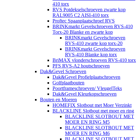
410 torx
RVS Potdekselschroeven zwarte kop
RAL9005 C2 AISI-410 torx
Proftec Spaanplaatschroef RVS
BRINKmarkt Gevelschroeven RVS-410
Torx-20 Blanke en zwarte kop
BRINKmarkt Gevelschroeven
RVS-410 zwarte kop torx-20
BRINKmarkt Gevelschroeven
RVS-410 Blanke kop torx
BriMAX vlonderschroeven RVS-410 torx
PFS RVS-A2 houtschroeven
Dak&Gevel Schroeven
Dak&Gevel Profielplaatschroeven
Golfplaatbouten
Poortframeschroeven/ VleugelTeks
Dak&Gevel Kleurkopschroeven
Bouten en Moeren
HOMEFIX Slotbout met Moer Verzinkt
BLACKLINE Slotbout met moer en ring
BLACKLINE SLOTBOUT MET
MOER EN RING M5
BLACKLINE SLOTBOUT MET
MOER EN RING M6
BLACKLINE SLOTBOUT MET