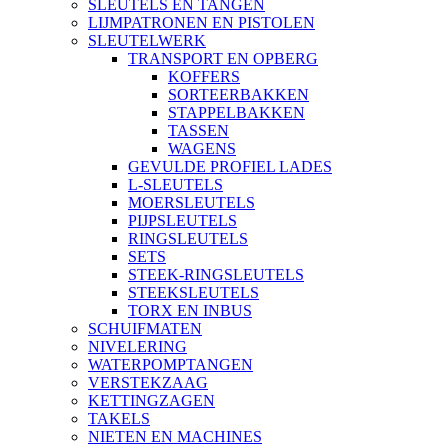
SLEUTELS EN TANGEN
LIJMPATRONEN EN PISTOLEN
SLEUTELWERK
TRANSPORT EN OPBERG
KOFFERS
SORTEERBAKKEN
STAPPELBAKKEN
TASSEN
WAGENS
GEVULDE PROFIEL LADES
L-SLEUTELS
MOERSLEUTELS
PIJPSLEUTELS
RINGSLEUTELS
SETS
STEEK-RINGSLEUTELS
STEEKSLEUTELS
TORX EN INBUS
SCHUIFMATEN
NIVELERING
WATERPOMPTANGEN
VERSTEKZAAG
KETTINGZAGEN
TAKELS
NIETEN EN MACHINES