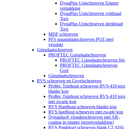
DynaPlus Unischroeven Emmer
verpakking
DynaPlus Unischroeven voldraad
Torx
DynaPlus Unischroeven deeldraad
Torx
MDF schroeven
PFS spaanplaatschroeven POZ geel
verzinkt
Gipsplaatschroeven
PROFTEC Gipsplaatschroeven
PROFTEC Gipsplaatschroeven fijn
PROFTEC Gipsplaatschroeven
Grof
Gipsplaatschroeven
RVS schroeven en Gevelschroeven
Proftec Tuinhout schroeven RVS-410 torx
blanke kop
Proftec Tuinhout schroeven RVS-410 torx
met zwarte kop
RVS Hardhout schroeven blanke kop
RVS hardhout schroeven met zwarte kop
Dynaplus® vlonderschroeven met AR-
coating in emmer (grootverpakking)
RVS Potdeksel schroeven blank C2 AISI-