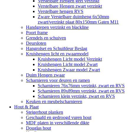
Verstelbare Hengen geel verzinkt
Verstelbare Hengen zwart verzinkt
Verstelbare hengen RVS
Zware Verstelbare duimheng 6x50mm
zwart/verzinkt plaat 80x150mm Gaten M11
Handgrepen verzinkt en blackline
Poort frame
Grendels en schuiven
Deursloten
Hangrolset en Schuifdeur Beslag
Kruishengen licht en zwaarmodel
Kruishengen Licht model Verzinkt
Kruishengen Licht model Zwart
Kruishengen Zwaar model Zwart
Duim Hengen zwaar
Scharnieren voor deuren en ramen
Scharnieren 76x76mm verzinkt, zwart en RVS
Scharnieren 89x89mm verzinkt, zwart en RVS
Scharnieren klein verzinkt, zwart en RVS
Keuken en meubelscharnieren
Hout & Plaat
Steigerhout planken
Geschaafd en gedroogd vuren hout
MDF platen in verschillende dikte
Douglas hout