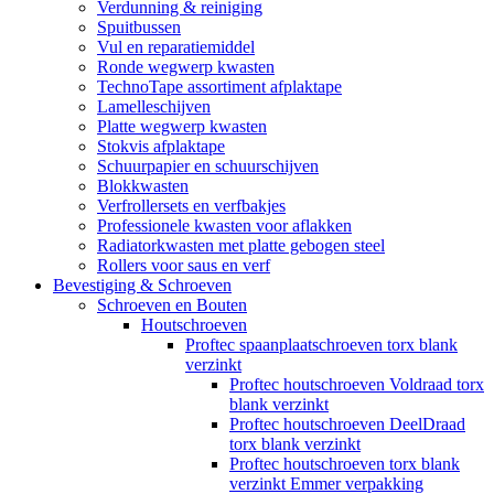
Verdunning & reiniging
Spuitbussen
Vul en reparatiemiddel
Ronde wegwerp kwasten
TechnoTape assortiment afplaktape
Lamelleschijven
Platte wegwerp kwasten
Stokvis afplaktape
Schuurpapier en schuurschijven
Blokkwasten
Verfrollersets en verfbakjes
Professionele kwasten voor aflakken
Radiatorkwasten met platte gebogen steel
Rollers voor saus en verf
Bevestiging & Schroeven
Schroeven en Bouten
Houtschroeven
Proftec spaanplaatschroeven torx blank
verzinkt
Proftec houtschroeven Voldraad torx
blank verzinkt
Proftec houtschroeven DeelDraad
torx blank verzinkt
Proftec houtschroeven torx blank
verzinkt Emmer verpakking