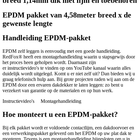
breed 1,14mm dik met lijm en toebehoren
EPDM pakket van 4,58meter breed x de
gewenste lengte
Handleiding EPDM-pakket
EPDM zelf leggen is eenvoudig met een goede handleiding.
RedFox® heeft een montagehandleiding waarin u stapsgewijs door
het proces heen geholpen wordt. Daarnaast zijn
er instructievideo's te vinden op ons YouTube kanaal waarin alles
duidelijk wordt uitgelegd. Komt u er niet zelf uit? Dan bieden wij u
graag telefonisch hulp aan. Bij grote projecten raden wij aan om de
EPDM door een ervaren dakdekker te laten leggen: zo bent u
verzekert van garantie op de materialen en op hun werk.
Instructievideo's
Montagehandleiding
Hoe monteert u een EPDM-pakket?
Bij elk pakket wordt er voldoende contactlijm, een dakdoorvoer en
een verwerkingspakket geleverd om het EPDM op uw plat dak te
monteren. Tevens is een montagehandleiding bijgesloten om u in