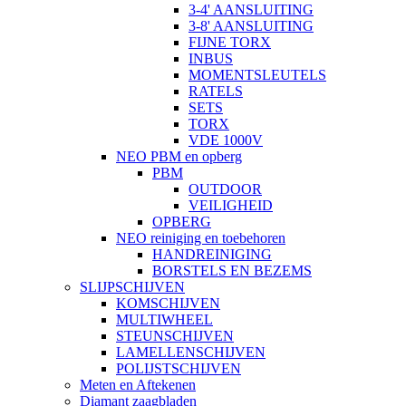
3-4' AANSLUITING
3-8' AANSLUITING
FIJNE TORX
INBUS
MOMENTSLEUTELS
RATELS
SETS
TORX
VDE 1000V
NEO PBM en opberg
PBM
OUTDOOR
VEILIGHEID
OPBERG
NEO reiniging en toebehoren
HANDREINIGING
BORSTELS EN BEZEMS
SLIJPSCHIJVEN
KOMSCHIJVEN
MULTIWHEEL
STEUNSCHIJVEN
LAMELLENSCHIJVEN
POLIJSTSCHIJVEN
Meten en Aftekenen
Diamant zaagbladen