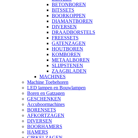
BETONBOREN
BITSSETS
BOORKOPPEN
DIAMANTBOREN
DIVERSEN
DRAADBORSTELS
FREESSETS
GATENZAGEN
HOUTBOREN
KOMBOREN
METAALBOREN
SLIJPSTENEN
ZAAGBLADEN
MACHINES
Machine Toebehoren
LED lampen en Bouwlampen
Boren en Gatzagen
GESCHENKEN
Accuboormachines
BORENSETS
AFKORTZAGEN
DIVERSEN
BOORHAMERS
HAMERS
CIRKELZAGEN