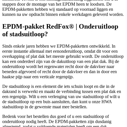
stappen door de montage van het EPDM heen te loodsen. De
EPDM-pakketten hebben wij standaard op voorraad liggen en
kunnen na uw opdracht binnen enkele werkdagen geleverd worden.
EPDM-pakket RedFox® | Onderuitloop
of stadsuitloop?
Sinds enkele jaren hebben we EPDM-pakketten ontwikkeld. In
eerste instantie allemaal met eenonderuitloop, omdat dit voor een
overkapping of plat dak het meeste gebruikt wordt. De onderuitloop
kan een onderdeel zijn van de dakuitloop van een plat dak. Bij de
onderuitloop wordt het regenwater recht door de dakvloer naar
beneden afgevoerd of recht door de dakvloer en dan in door een
haakse pijp naar een verticale regenpijp.
De stadsuitloop is een element die iets schuin loopt en die in de
dakrand is verwerkt en maakt de verbinding tussen een plat dak en
een regenpijp. Wilt u een verlenging van uw stadsuitloop of wilt u
de stadsuitloop op een buis aansluiten, dan kunt u onze HWA
stadsuitloop in de gewenste maat mee bestellen.
Bedenk voor het bestellen dus goed of u een stadsuitloop of
onderuitloop nodig heeft. De EPDM-pakketten zijn dusdanig
afgestemd, zodat u voldoende materialen heeft om een dak