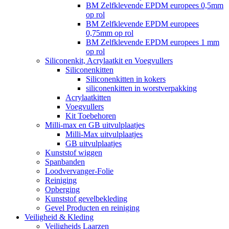
BM Zelfklevende EPDM europees 0,5mm
op rol
BM Zelfklevende EPDM europees
0,75mm op rol
BM Zelfklevende EPDM europees 1 mm
op rol
Siliconenkit, Acrylaatkit en Voegvullers
Siliconenkitten
Siliconenkitten in kokers
siliconenkitten in worstverpakking
Acrylaatkitten
Voegvullers
Kit Toebehoren
Milli-max en GB uitvulplaatjes
Milli-Max uitvulplaatjes
GB uitvulplaatjes
Kunststof wiggen
Spanbanden
Loodvervanger-Folie
Reiniging
Opberging
Kunststof gevelbekleding
Gevel Producten en reiniging
Veiligheid & Kleding
Veiligheids Laarzen