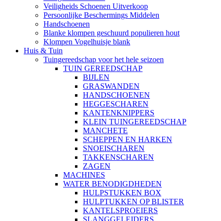
Veiligheids Schoenen Uitverkoop
Persoonlijke Beschermings Middelen
Handschoenen
Blanke klompen geschuurd populieren hout
Klompen Vogelhuisje blank
Huis & Tuin
Tuingereedschap voor het hele seizoen
TUIN GEREEDSCHAP
BIJLEN
GRASWANDEN
HANDSCHOENEN
HEGGESCHAREN
KANTENKNIPPERS
KLEIN TUINGEREEDSCHAP
MANCHETE
SCHEPPEN EN HARKEN
SNOEISCHAREN
TAKKENSCHAREN
ZAGEN
MACHINES
WATER BENODIGDHEDEN
HULPSTUKKEN BOX
HULPTUKKEN OP BLISTER
KANTELSPROEIERS
SLANGGELEIDERS