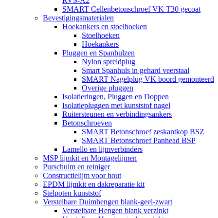
RVS-A2
SMART Cellenbetonschroef VK T30 gecoat
Bevestigingsmaterialen
Hoekankers en stoelhoeken
Stoelhoeken
Hoekankers
Pluggen en Spanhulzen
Nylon spreidplug
Smart Spanhuls in gehard veerstaal
SMART Nagelplug VK boord gemonteerd
Overige pluggen
Isolatieringen, Pluggen en Doppen
Isolatiepluggen met kunststof nagel
Ruitersteunen en verbindingsankers
Betonschroeven
SMART Betonschroef zeskantkop BSZ
SMART Betonschroef Panhead BSP
Lamello en lijmverbinders
MSP lijmkit en Montagelijmen
Purschuim en reiniger
Constructielijm voor hout
EPDM lijmkit en dakreparatie kit
Stelpoten kunststof
Verstelbare Duimhengen blank-geel-zwart
Verstelbare Hengen blank verzinkt