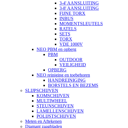
3-4' AANSLUITING
3-8' AANSLUITING
FIJNE TORX
INBUS
MOMENTSLEUTELS
RATELS
SETS
TORX
VDE 1000V
NEO PBM en opberg
PBM
OUTDOOR
VEILIGHEID
OPBERG
NEO reiniging en toebehoren
HANDREINIGING
BORSTELS EN BEZEMS
SLIJPSCHIJVEN
KOMSCHIJVEN
MULTIWHEEL
STEUNSCHIJVEN
LAMELLENSCHIJVEN
POLIJSTSCHIJVEN
Meten en Aftekenen
Diamant zaagbladen