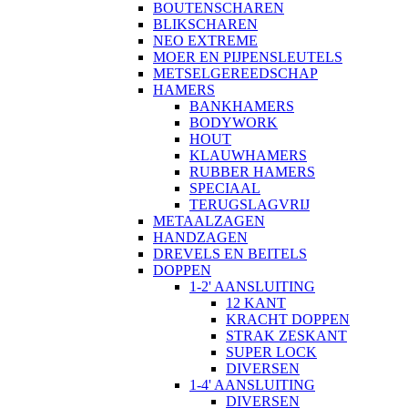
BOUTENSCHAREN
BLIKSCHAREN
NEO EXTREME
MOER EN PIJPENSLEUTELS
METSELGEREEDSCHAP
HAMERS
BANKHAMERS
BODYWORK
HOUT
KLAUWHAMERS
RUBBER HAMERS
SPECIAAL
TERUGSLAGVRIJ
METAALZAGEN
HANDZAGEN
DREVELS EN BEITELS
DOPPEN
1-2' AANSLUITING
12 KANT
KRACHT DOPPEN
STRAK ZESKANT
SUPER LOCK
DIVERSEN
1-4' AANSLUITING
DIVERSEN