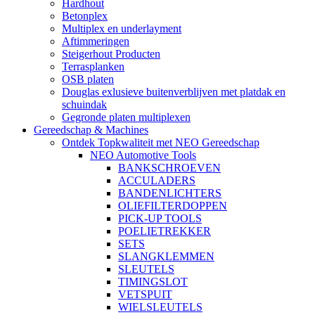
Hardhout
Betonplex
Multiplex en underlayment
Aftimmeringen
Steigerhout Producten
Terrasplanken
OSB platen
Douglas exlusieve buitenverblijven met platdak en
schuindak
Gegronde platen multiplexen
Gereedschap & Machines
Ontdek Topkwaliteit met NEO Gereedschap
NEO Automotive Tools
BANKSCHROEVEN
ACCULADERS
BANDENLICHTERS
OLIEFILTERDOPPEN
PICK-UP TOOLS
POELIETREKKER
SETS
SLANGKLEMMEN
SLEUTELS
TIMINGSLOT
VETSPUIT
WIELSLEUTELS