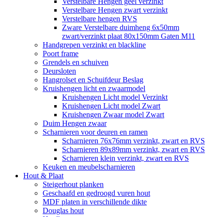
Verstelbare Hengen geel verzinkt
Verstelbare Hengen zwart verzinkt
Verstelbare hengen RVS
Zware Verstelbare duimheng 6x50mm
zwart/verzinkt plaat 80x150mm Gaten M11
Handgrepen verzinkt en blackline
Poort frame
Grendels en schuiven
Deursloten
Hangrolset en Schuifdeur Beslag
Kruishengen licht en zwaarmodel
Kruishengen Licht model Verzinkt
Kruishengen Licht model Zwart
Kruishengen Zwaar model Zwart
Duim Hengen zwaar
Scharnieren voor deuren en ramen
Scharnieren 76x76mm verzinkt, zwart en RVS
Scharnieren 89x89mm verzinkt, zwart en RVS
Scharnieren klein verzinkt, zwart en RVS
Keuken en meubelscharnieren
Hout & Plaat
Steigerhout planken
Geschaafd en gedroogd vuren hout
MDF platen in verschillende dikte
Douglas hout