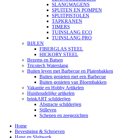
SLANGWAGENS
SPUITEN EN POMPEN
SPUITPISTOLEN
TAPKRANEN
TIMERS
TUINSLANG ECO
TUINSLANG PRO
BIJLEN
FIBERGLAS STEEL
HICKORY STEEL
Bezems en Batsen
Tricotech Waterslang
Buiten leven met Barbecue en Platenbakken
Buiten genieten met een Barbecue
Buiten genieten van Bloembakken
Vakantie en Hobby Artikelen
Huishoudelijke artikelen
brinkART schilderijen
Abstracte schilderijen
Stilleven
Schepen en zeegezichten
Home
Bevestiging & Schroeven
Hang en Sluitwerk