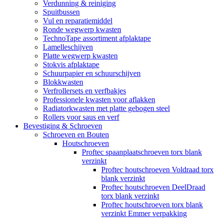
Verdunning & reiniging
Spuitbussen
Vul en reparatiemiddel
Ronde wegwerp kwasten
TechnoTape assortiment afplaktape
Lamelleschijven
Platte wegwerp kwasten
Stokvis afplaktape
Schuurpapier en schuurschijven
Blokkwasten
Verfrollersets en verfbakjes
Professionele kwasten voor aflakken
Radiatorkwasten met platte gebogen steel
Rollers voor saus en verf
Bevestiging & Schroeven
Schroeven en Bouten
Houtschroeven
Proftec spaanplaatschroeven torx blank
verzinkt
Proftec houtschroeven Voldraad torx
blank verzinkt
Proftec houtschroeven DeelDraad
torx blank verzinkt
Proftec houtschroeven torx blank
verzinkt Emmer verpakking