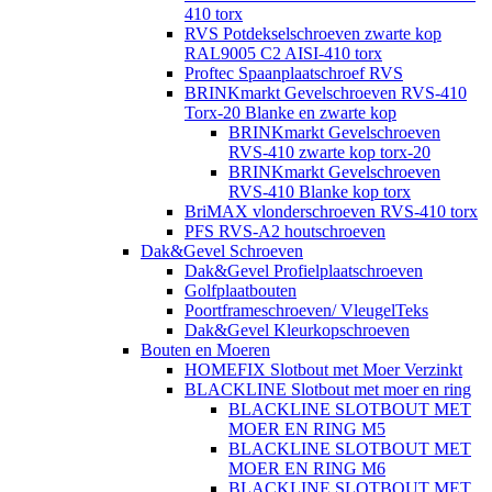
410 torx
RVS Potdekselschroeven zwarte kop
RAL9005 C2 AISI-410 torx
Proftec Spaanplaatschroef RVS
BRINKmarkt Gevelschroeven RVS-410
Torx-20 Blanke en zwarte kop
BRINKmarkt Gevelschroeven
RVS-410 zwarte kop torx-20
BRINKmarkt Gevelschroeven
RVS-410 Blanke kop torx
BriMAX vlonderschroeven RVS-410 torx
PFS RVS-A2 houtschroeven
Dak&Gevel Schroeven
Dak&Gevel Profielplaatschroeven
Golfplaatbouten
Poortframeschroeven/ VleugelTeks
Dak&Gevel Kleurkopschroeven
Bouten en Moeren
HOMEFIX Slotbout met Moer Verzinkt
BLACKLINE Slotbout met moer en ring
BLACKLINE SLOTBOUT MET
MOER EN RING M5
BLACKLINE SLOTBOUT MET
MOER EN RING M6
BLACKLINE SLOTBOUT MET