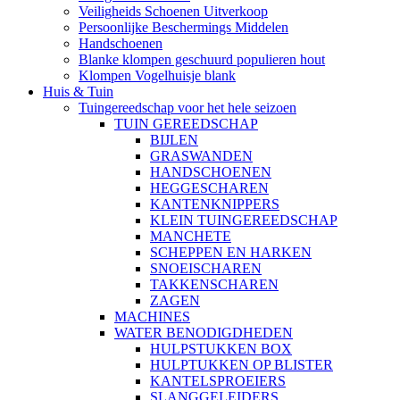
Veiligheids Schoenen Uitverkoop
Persoonlijke Beschermings Middelen
Handschoenen
Blanke klompen geschuurd populieren hout
Klompen Vogelhuisje blank
Huis & Tuin
Tuingereedschap voor het hele seizoen
TUIN GEREEDSCHAP
BIJLEN
GRASWANDEN
HANDSCHOENEN
HEGGESCHAREN
KANTENKNIPPERS
KLEIN TUINGEREEDSCHAP
MANCHETE
SCHEPPEN EN HARKEN
SNOEISCHAREN
TAKKENSCHAREN
ZAGEN
MACHINES
WATER BENODIGDHEDEN
HULPSTUKKEN BOX
HULPTUKKEN OP BLISTER
KANTELSPROEIERS
SLANGGELEIDERS