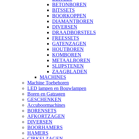
BETONBOREN
BITSSETS
BOORKOPPEN
DIAMANTBOREN
DIVERSEN
DRAADBORSTELS
FREESSETS
GATENZAGEN
HOUTBOREN
KOMBOREN
METAALBOREN
SLIJPSTENEN
ZAAGBLADEN
MACHINES
Machine Toebehoren
LED lampen en Bouwlampen
Boren en Gatzagen
GESCHENKEN
Accuboormachines
BORENSETS
AFKORTZAGEN
DIVERSEN
BOORHAMERS
HAMERS
CIRKELZAGEN