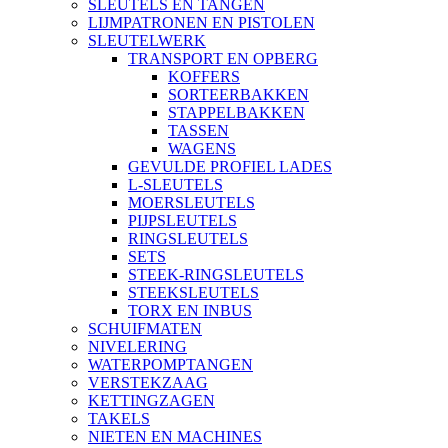
SLEUTELS EN TANGEN
LIJMPATRONEN EN PISTOLEN
SLEUTELWERK
TRANSPORT EN OPBERG
KOFFERS
SORTEERBAKKEN
STAPPELBAKKEN
TASSEN
WAGENS
GEVULDE PROFIEL LADES
L-SLEUTELS
MOERSLEUTELS
PIJPSLEUTELS
RINGSLEUTELS
SETS
STEEK-RINGSLEUTELS
STEEKSLEUTELS
TORX EN INBUS
SCHUIFMATEN
NIVELERING
WATERPOMPTANGEN
VERSTEKZAAG
KETTINGZAGEN
TAKELS
NIETEN EN MACHINES