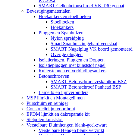
RVS-A2
SMART Cellenbetonschroef VK T30 gecoat
Bevestigingsmaterialen
Hoekankers en stoelhoeken
Stoelhoeken
Hoekankers
Pluggen en Spanhulzen
Nylon spreidplug
Smart Spanhuls in gehard veerstaal
SMART Nagelplug VK boord gemonteerd
Overige pluggen
Isolatieringen, Pluggen en Doppen
Isolatiepluggen met kunststof nagel
Ruitersteunen en verbindingsankers
Betonschroeven
SMART Betonschroef zeskantkop BSZ
SMART Betonschroef Panhead BSP
Lamello en lijmverbinders
MSP lijmkit en Montagelijmen
Purschuim en reiniger
Constructielijm voor hout
EPDM lijmkit en dakreparatie kit
Stelpoten kunststof
Verstelbare Duimhengen blank-geel-zwart
Verstelbare Hengen blank verzinkt