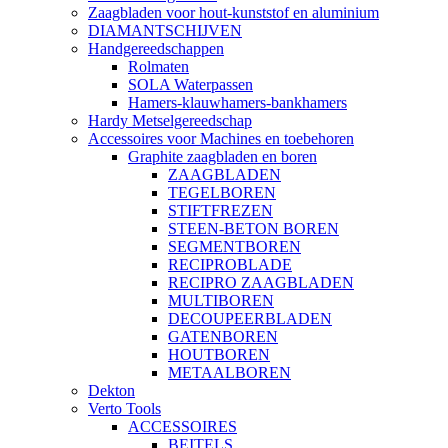
Zaagbladen voor hout-kunststof en aluminium
DIAMANTSCHIJVEN
Handgereedschappen
Rolmaten
SOLA Waterpassen
Hamers-klauwhamers-bankhamers
Hardy Metselgereedschap
Accessoires voor Machines en toebehoren
Graphite zaagbladen en boren
ZAAGBLADEN
TEGELBOREN
STIFTFREZEN
STEEN-BETON BOREN
SEGMENTBOREN
RECIPROBLADE
RECIPRO ZAAGBLADEN
MULTIBOREN
DECOUPEERBLADEN
GATENBOREN
HOUTBOREN
METAALBOREN
Dekton
Verto Tools
ACCESSOIRES
BEITELS