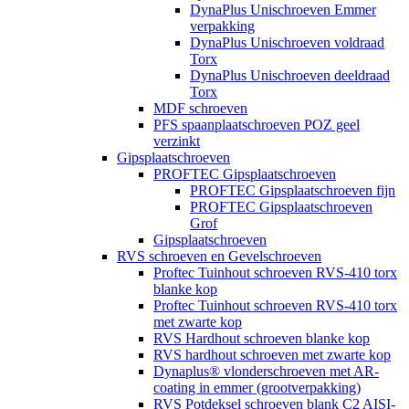
DynaPlus Unischroeven Emmer
verpakking
DynaPlus Unischroeven voldraad
Torx
DynaPlus Unischroeven deeldraad
Torx
MDF schroeven
PFS spaanplaatschroeven POZ geel
verzinkt
Gipsplaatschroeven
PROFTEC Gipsplaatschroeven
PROFTEC Gipsplaatschroeven fijn
PROFTEC Gipsplaatschroeven
Grof
Gipsplaatschroeven
RVS schroeven en Gevelschroeven
Proftec Tuinhout schroeven RVS-410 torx
blanke kop
Proftec Tuinhout schroeven RVS-410 torx
met zwarte kop
RVS Hardhout schroeven blanke kop
RVS hardhout schroeven met zwarte kop
Dynaplus® vlonderschroeven met AR-
coating in emmer (grootverpakking)
RVS Potdeksel schroeven blank C2 AISI-