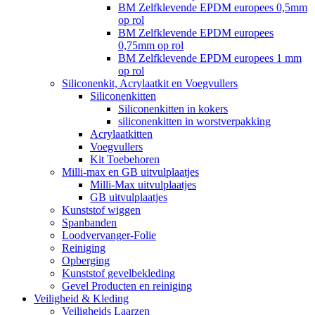
BM Zelfklevende EPDM europees 0,5mm
op rol
BM Zelfklevende EPDM europees
0,75mm op rol
BM Zelfklevende EPDM europees 1 mm
op rol
Siliconenkit, Acrylaatkit en Voegvullers
Siliconenkitten
Siliconenkitten in kokers
siliconenkitten in worstverpakking
Acrylaatkitten
Voegvullers
Kit Toebehoren
Milli-max en GB uitvulplaatjes
Milli-Max uitvulplaatjes
GB uitvulplaatjes
Kunststof wiggen
Spanbanden
Loodvervanger-Folie
Reiniging
Opberging
Kunststof gevelbekleding
Gevel Producten en reiniging
Veiligheid & Kleding
Veiligheids Laarzen