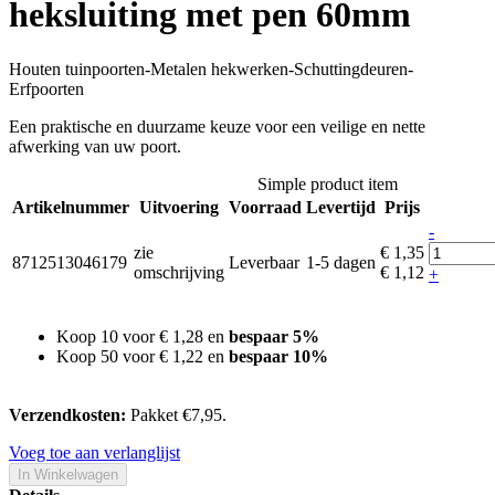
heksluiting met pen 60mm
Houten tuinpoorten-Metalen hekwerken-Schuttingdeuren-
Erfpoorten
Een praktische en duurzame keuze voor een veilige en nette
afwerking van uw poort.
Simple product item
Artikelnummer
Uitvoering
Voorraad
Levertijd
Prijs
-
zie
€ 1,35
8712513046179
Leverbaar
1-5 dagen
omschrijving
€ 1,12
+
Koop 10 voor
€ 1,28
en
bespaar
5
%
Koop 50 voor
€ 1,22
en
bespaar
10
%
Verzendkosten:
Pakket €7,95.
Voeg toe aan verlanglijst
In Winkelwagen