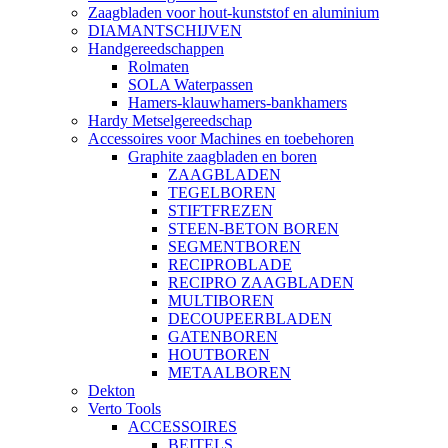
Zaagbladen voor hout-kunststof en aluminium
DIAMANTSCHIJVEN
Handgereedschappen
Rolmaten
SOLA Waterpassen
Hamers-klauwhamers-bankhamers
Hardy Metselgereedschap
Accessoires voor Machines en toebehoren
Graphite zaagbladen en boren
ZAAGBLADEN
TEGELBOREN
STIFTFREZEN
STEEN-BETON BOREN
SEGMENTBOREN
RECIPROBLADE
RECIPRO ZAAGBLADEN
MULTIBOREN
DECOUPEERBLADEN
GATENBOREN
HOUTBOREN
METAALBOREN
Dekton
Verto Tools
ACCESSOIRES
BEITELS