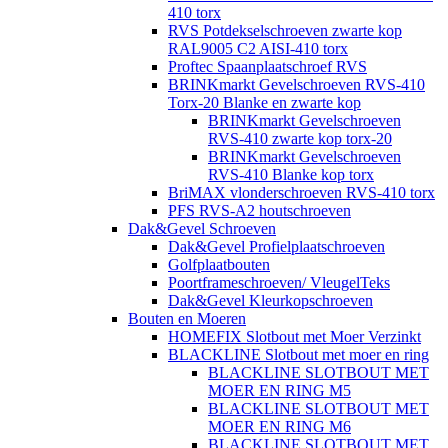
410 torx
RVS Potdekselschroeven zwarte kop
RAL9005 C2 AISI-410 torx
Proftec Spaanplaatschroef RVS
BRINKmarkt Gevelschroeven RVS-410
Torx-20 Blanke en zwarte kop
BRINKmarkt Gevelschroeven
RVS-410 zwarte kop torx-20
BRINKmarkt Gevelschroeven
RVS-410 Blanke kop torx
BriMAX vlonderschroeven RVS-410 torx
PFS RVS-A2 houtschroeven
Dak&Gevel Schroeven
Dak&Gevel Profielplaatschroeven
Golfplaatbouten
Poortframeschroeven/ VleugelTeks
Dak&Gevel Kleurkopschroeven
Bouten en Moeren
HOMEFIX Slotbout met Moer Verzinkt
BLACKLINE Slotbout met moer en ring
BLACKLINE SLOTBOUT MET
MOER EN RING M5
BLACKLINE SLOTBOUT MET
MOER EN RING M6
BLACKLINE SLOTBOUT MET