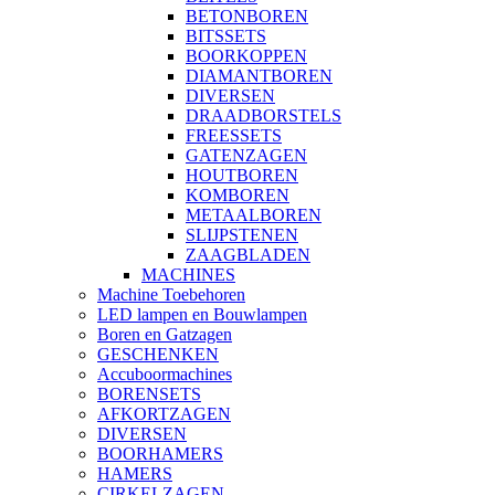
BETONBOREN
BITSSETS
BOORKOPPEN
DIAMANTBOREN
DIVERSEN
DRAADBORSTELS
FREESSETS
GATENZAGEN
HOUTBOREN
KOMBOREN
METAALBOREN
SLIJPSTENEN
ZAAGBLADEN
MACHINES
Machine Toebehoren
LED lampen en Bouwlampen
Boren en Gatzagen
GESCHENKEN
Accuboormachines
BORENSETS
AFKORTZAGEN
DIVERSEN
BOORHAMERS
HAMERS
CIRKELZAGEN