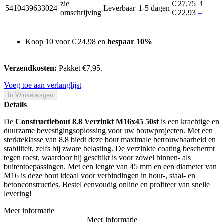
zie
€ 27,75
5410439633024
Leverbaar
1-5 dagen
omschrijving
€ 22,93
+
Koop 10 voor
€ 24,98
en
bespaar
10
%
Verzendkosten:
Pakket €7,95.
Voeg toe aan verlanglijst
In Winkelwagen
Details
De
Constructiebout 8.8 Verzinkt M16x45 50st
is een krachtige en
duurzame bevestigingsoplossing voor uw bouwprojecten. Met een
sterkteklasse van 8.8 biedt deze bout maximale betrouwbaarheid en
stabiliteit, zelfs bij zware belasting. De verzinkte coating beschermt
tegen roest, waardoor hij geschikt is voor zowel binnen- als
buitentoepassingen. Met een lengte van 45 mm en een diameter van
M16 is deze bout ideaal voor verbindingen in hout-, staal- en
betonconstructies. Bestel eenvoudig online en profiteer van snelle
levering!
Meer informatie
Meer informatie