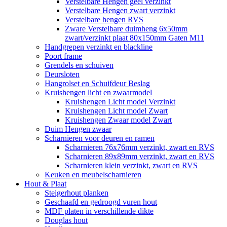
Verstelbare Hengen geel verzinkt
Verstelbare Hengen zwart verzinkt
Verstelbare hengen RVS
Zware Verstelbare duimheng 6x50mm
zwart/verzinkt plaat 80x150mm Gaten M11
Handgrepen verzinkt en blackline
Poort frame
Grendels en schuiven
Deursloten
Hangrolset en Schuifdeur Beslag
Kruishengen licht en zwaarmodel
Kruishengen Licht model Verzinkt
Kruishengen Licht model Zwart
Kruishengen Zwaar model Zwart
Duim Hengen zwaar
Scharnieren voor deuren en ramen
Scharnieren 76x76mm verzinkt, zwart en RVS
Scharnieren 89x89mm verzinkt, zwart en RVS
Scharnieren klein verzinkt, zwart en RVS
Keuken en meubelscharnieren
Hout & Plaat
Steigerhout planken
Geschaafd en gedroogd vuren hout
MDF platen in verschillende dikte
Douglas hout