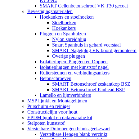
RVS-A2
SMART Cellenbetonschroef VK T30 gecoat
Bevestigingsmaterialen
Hoekankers en stoelhoeken
Stoelhoeken
Hoekankers
Pluggen en Spanhulzen
Nylon spreidplug
Smart Spanhuls in gehard veerstaal
SMART Nagelplug VK boord gemonteerd
Overige pluggen
Isolatieringen, Pluggen en Doppen
Isolatiepluggen met kunststof nagel
Ruitersteunen en verbindingsankers
Betonschroeven
SMART Betonschroef zeskantkop BSZ
SMART Betonschroef Panhead BSP
Lamello en lijmverbinders
MSP lijmkit en Montagelijmen
Purschuim en reiniger
Constructielijm voor hout
EPDM lijmkit en dakreparatie kit
Stelpoten kunststof
Verstelbare Duimhengen blank-geel-zwart
Verstelbare Hengen blank verzinkt