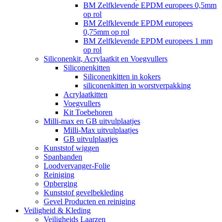
BM Zelfklevende EPDM europees 0,5mm
op rol
BM Zelfklevende EPDM europees
0,75mm op rol
BM Zelfklevende EPDM europees 1 mm
op rol
Siliconenkit, Acrylaatkit en Voegvullers
Siliconenkitten
Siliconenkitten in kokers
siliconenkitten in worstverpakking
Acrylaatkitten
Voegvullers
Kit Toebehoren
Milli-max en GB uitvulplaatjes
Milli-Max uitvulplaatjes
GB uitvulplaatjes
Kunststof wiggen
Spanbanden
Loodvervanger-Folie
Reiniging
Opberging
Kunststof gevelbekleding
Gevel Producten en reiniging
Veiligheid & Kleding
Veiligheids Laarzen