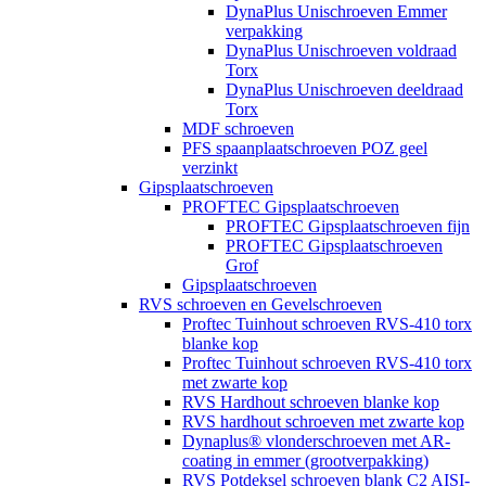
DynaPlus Unischroeven Emmer
verpakking
DynaPlus Unischroeven voldraad
Torx
DynaPlus Unischroeven deeldraad
Torx
MDF schroeven
PFS spaanplaatschroeven POZ geel
verzinkt
Gipsplaatschroeven
PROFTEC Gipsplaatschroeven
PROFTEC Gipsplaatschroeven fijn
PROFTEC Gipsplaatschroeven
Grof
Gipsplaatschroeven
RVS schroeven en Gevelschroeven
Proftec Tuinhout schroeven RVS-410 torx
blanke kop
Proftec Tuinhout schroeven RVS-410 torx
met zwarte kop
RVS Hardhout schroeven blanke kop
RVS hardhout schroeven met zwarte kop
Dynaplus® vlonderschroeven met AR-
coating in emmer (grootverpakking)
RVS Potdeksel schroeven blank C2 AISI-