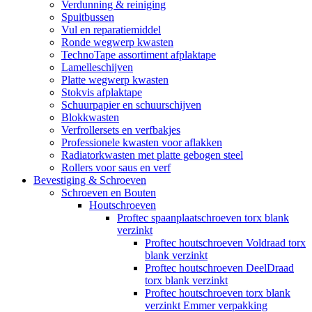
Verdunning & reiniging
Spuitbussen
Vul en reparatiemiddel
Ronde wegwerp kwasten
TechnoTape assortiment afplaktape
Lamelleschijven
Platte wegwerp kwasten
Stokvis afplaktape
Schuurpapier en schuurschijven
Blokkwasten
Verfrollersets en verfbakjes
Professionele kwasten voor aflakken
Radiatorkwasten met platte gebogen steel
Rollers voor saus en verf
Bevestiging & Schroeven
Schroeven en Bouten
Houtschroeven
Proftec spaanplaatschroeven torx blank
verzinkt
Proftec houtschroeven Voldraad torx
blank verzinkt
Proftec houtschroeven DeelDraad
torx blank verzinkt
Proftec houtschroeven torx blank
verzinkt Emmer verpakking