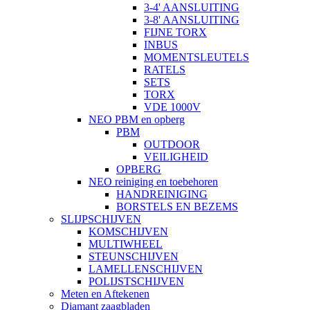
3-4' AANSLUITING
3-8' AANSLUITING
FIJNE TORX
INBUS
MOMENTSLEUTELS
RATELS
SETS
TORX
VDE 1000V
NEO PBM en opberg
PBM
OUTDOOR
VEILIGHEID
OPBERG
NEO reiniging en toebehoren
HANDREINIGING
BORSTELS EN BEZEMS
SLIJPSCHIJVEN
KOMSCHIJVEN
MULTIWHEEL
STEUNSCHIJVEN
LAMELLENSCHIJVEN
POLIJSTSCHIJVEN
Meten en Aftekenen
Diamant zaagbladen