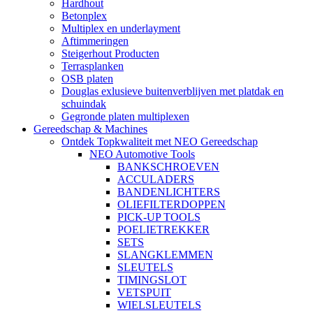
Hardhout
Betonplex
Multiplex en underlayment
Aftimmeringen
Steigerhout Producten
Terrasplanken
OSB platen
Douglas exlusieve buitenverblijven met platdak en
schuindak
Gegronde platen multiplexen
Gereedschap & Machines
Ontdek Topkwaliteit met NEO Gereedschap
NEO Automotive Tools
BANKSCHROEVEN
ACCULADERS
BANDENLICHTERS
OLIEFILTERDOPPEN
PICK-UP TOOLS
POELIETREKKER
SETS
SLANGKLEMMEN
SLEUTELS
TIMINGSLOT
VETSPUIT
WIELSLEUTELS