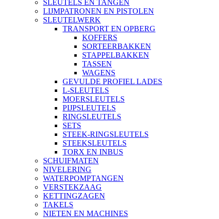
SLEUTELS EN TANGEN
LIJMPATRONEN EN PISTOLEN
SLEUTELWERK
TRANSPORT EN OPBERG
KOFFERS
SORTEERBAKKEN
STAPPELBAKKEN
TASSEN
WAGENS
GEVULDE PROFIEL LADES
L-SLEUTELS
MOERSLEUTELS
PIJPSLEUTELS
RINGSLEUTELS
SETS
STEEK-RINGSLEUTELS
STEEKSLEUTELS
TORX EN INBUS
SCHUIFMATEN
NIVELERING
WATERPOMPTANGEN
VERSTEKZAAG
KETTINGZAGEN
TAKELS
NIETEN EN MACHINES