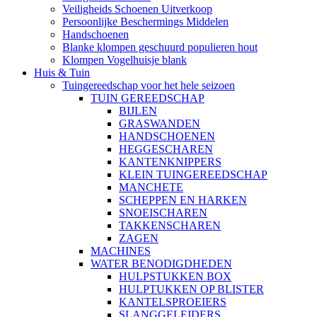
Veiligheids Schoenen Uitverkoop
Persoonlijke Beschermings Middelen
Handschoenen
Blanke klompen geschuurd populieren hout
Klompen Vogelhuisje blank
Huis & Tuin
Tuingereedschap voor het hele seizoen
TUIN GEREEDSCHAP
BIJLEN
GRASWANDEN
HANDSCHOENEN
HEGGESCHAREN
KANTENKNIPPERS
KLEIN TUINGEREEDSCHAP
MANCHETE
SCHEPPEN EN HARKEN
SNOEISCHAREN
TAKKENSCHAREN
ZAGEN
MACHINES
WATER BENODIGDHEDEN
HULPSTUKKEN BOX
HULPTUKKEN OP BLISTER
KANTELSPROEIERS
SLANGGELEIDERS