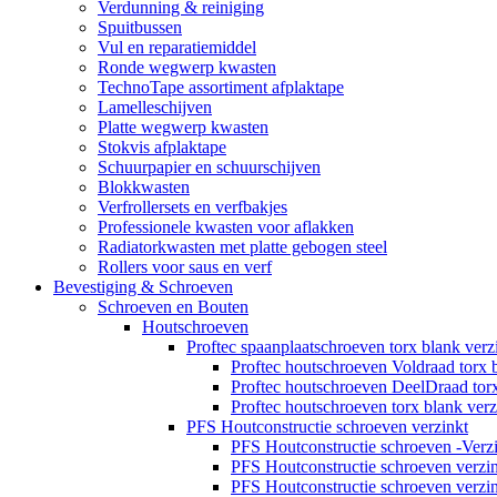
Verdunning & reiniging
Spuitbussen
Vul en reparatiemiddel
Ronde wegwerp kwasten
TechnoTape assortiment afplaktape
Lamelleschijven
Platte wegwerp kwasten
Stokvis afplaktape
Schuurpapier en schuurschijven
Blokkwasten
Verfrollersets en verfbakjes
Professionele kwasten voor aflakken
Radiatorkwasten met platte gebogen steel
Rollers voor saus en verf
Bevestiging & Schroeven
Schroeven en Bouten
Houtschroeven
Proftec spaanplaatschroeven torx blank verz
Proftec houtschroeven Voldraad torx 
Proftec houtschroeven DeelDraad torx
Proftec houtschroeven torx blank ve
PFS Houtconstructie schroeven verzinkt
PFS Houtconstructie schroeven -Verz
PFS Houtconstructie schroeven verz
PFS Houtconstructie schroeven verz