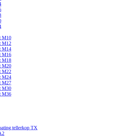
4
6
8
0
4
kt M10
kt M12
kt M14
kt M16
kt M18
kt M20
kt M22
kt M24
kt M27
kt M30
kt M36
ating tellerkop TX
A2