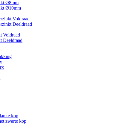
inkt Ø8mm
inkt Ø10mm
zinkt Voldraad
zinkt Deeldraad
kt Voldraad
kt Deeldraad
akking
x
rx
t
lanke kop
et zwarte kop