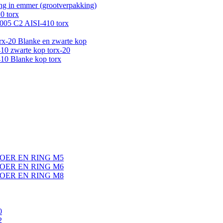
g in emmer (grootverpakking)
0 torx
005 C2 AISI-410 torx
-20 Blanke en zwarte kop
0 zwarte kop torx-20
0 Blanke kop torx
OER EN RING M5
OER EN RING M6
OER EN RING M8
0
2