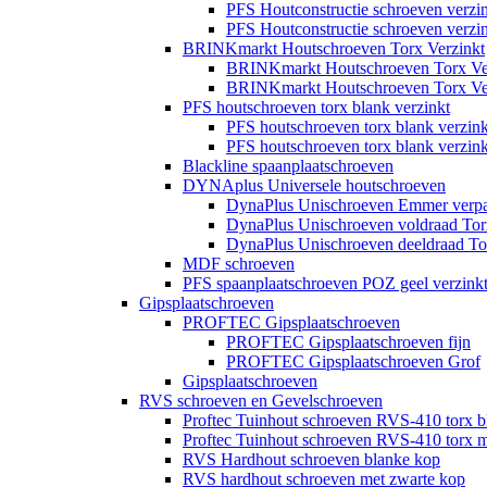
PFS Houtconstructie schroeven verz
PFS Houtconstructie schroeven verz
BRINKmarkt Houtschroeven Torx Verzinkt
BRINKmarkt Houtschroeven Torx Ver
BRINKmarkt Houtschroeven Torx Ver
PFS houtschroeven torx blank verzinkt
PFS houtschroeven torx blank verzin
PFS houtschroeven torx blank verzin
Blackline spaanplaatschroeven
DYNAplus Universele houtschroeven
DynaPlus Unischroeven Emmer verp
DynaPlus Unischroeven voldraad Tor
DynaPlus Unischroeven deeldraad To
MDF schroeven
PFS spaanplaatschroeven POZ geel verzink
Gipsplaatschroeven
PROFTEC Gipsplaatschroeven
PROFTEC Gipsplaatschroeven fijn
PROFTEC Gipsplaatschroeven Grof
Gipsplaatschroeven
RVS schroeven en Gevelschroeven
Proftec Tuinhout schroeven RVS-410 torx b
Proftec Tuinhout schroeven RVS-410 torx m
RVS Hardhout schroeven blanke kop
RVS hardhout schroeven met zwarte kop