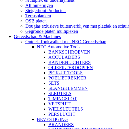
Multiplex en underlayment
Aftimmeringen
Steigerhout Producten
Terrasplanken
OSB platen
Douglas exlusieve buitenverblijven met platdak en schui
Gegronde platen multiplexen
Gereedschap & Machines
Ontdek Topkwaliteit met NEO Gereedschap
NEO Automotive Tools
BANKSCHROEVEN
ACCULADERS
BANDENLICHTERS
OLIEFILTERDOPPEN
PICK-UP TOOLS
POELIETREKKER
SETS
SLANGKLEMMEN
SLEUTELS
TIMINGSLOT
VETSPUIT
WIELSLEUTELS
PERSLUCHT
BEVESTIGING
BRANDERS