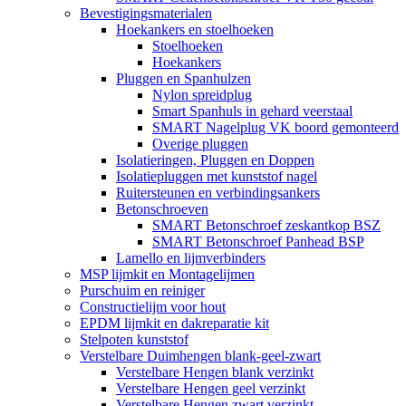
Bevestigingsmaterialen
Hoekankers en stoelhoeken
Stoelhoeken
Hoekankers
Pluggen en Spanhulzen
Nylon spreidplug
Smart Spanhuls in gehard veerstaal
SMART Nagelplug VK boord gemonteerd
Overige pluggen
Isolatieringen, Pluggen en Doppen
Isolatiepluggen met kunststof nagel
Ruitersteunen en verbindingsankers
Betonschroeven
SMART Betonschroef zeskantkop BSZ
SMART Betonschroef Panhead BSP
Lamello en lijmverbinders
MSP lijmkit en Montagelijmen
Purschuim en reiniger
Constructielijm voor hout
EPDM lijmkit en dakreparatie kit
Stelpoten kunststof
Verstelbare Duimhengen blank-geel-zwart
Verstelbare Hengen blank verzinkt
Verstelbare Hengen geel verzinkt
Verstelbare Hengen zwart verzinkt