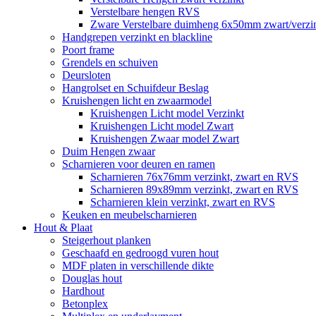
Verstelbare hengen RVS
Zware Verstelbare duimheng 6x50mm zwart/verz
Handgrepen verzinkt en blackline
Poort frame
Grendels en schuiven
Deursloten
Hangrolset en Schuifdeur Beslag
Kruishengen licht en zwaarmodel
Kruishengen Licht model Verzinkt
Kruishengen Licht model Zwart
Kruishengen Zwaar model Zwart
Duim Hengen zwaar
Scharnieren voor deuren en ramen
Scharnieren 76x76mm verzinkt, zwart en RVS
Scharnieren 89x89mm verzinkt, zwart en RVS
Scharnieren klein verzinkt, zwart en RVS
Keuken en meubelscharnieren
Hout & Plaat
Steigerhout planken
Geschaafd en gedroogd vuren hout
MDF platen in verschillende dikte
Douglas hout
Hardhout
Betonplex