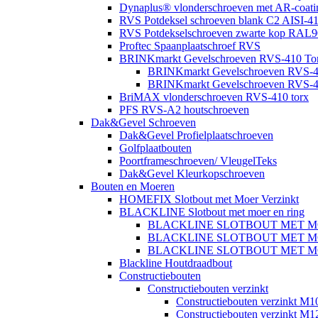
Dynaplus® vlonderschroeven met AR-coatin
RVS Potdeksel schroeven blank C2 AISI-41
RVS Potdekselschroeven zwarte kop RAL9
Proftec Spaanplaatschroef RVS
BRINKmarkt Gevelschroeven RVS-410 Torx
BRINKmarkt Gevelschroeven RVS-41
BRINKmarkt Gevelschroeven RVS-41
BriMAX vlonderschroeven RVS-410 torx
PFS RVS-A2 houtschroeven
Dak&Gevel Schroeven
Dak&Gevel Profielplaatschroeven
Golfplaatbouten
Poortframeschroeven/ VleugelTeks
Dak&Gevel Kleurkopschroeven
Bouten en Moeren
HOMEFIX Slotbout met Moer Verzinkt
BLACKLINE Slotbout met moer en ring
BLACKLINE SLOTBOUT MET M
BLACKLINE SLOTBOUT MET M
BLACKLINE SLOTBOUT MET M
Blackline Houtdraadbout
Constructiebouten
Constructiebouten verzinkt
Constructiebouten verzinkt M1
Constructiebouten verzinkt M1