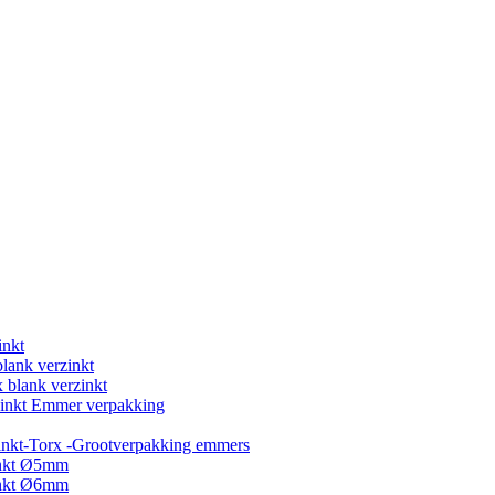
inkt
blank verzinkt
 blank verzinkt
rzinkt Emmer verpakking
inkt-Torx -Grootverpakking emmers
inkt Ø5mm
inkt Ø6mm