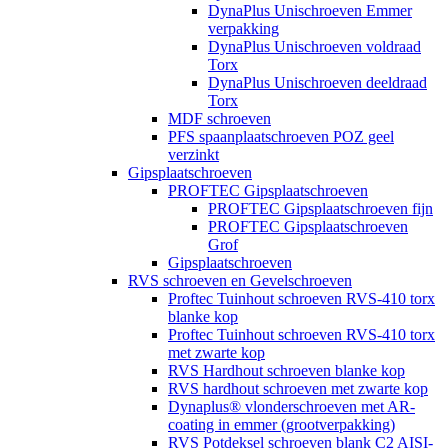
DynaPlus Unischroeven Emmer
verpakking
DynaPlus Unischroeven voldraad
Torx
DynaPlus Unischroeven deeldraad
Torx
MDF schroeven
PFS spaanplaatschroeven POZ geel
verzinkt
Gipsplaatschroeven
PROFTEC Gipsplaatschroeven
PROFTEC Gipsplaatschroeven fijn
PROFTEC Gipsplaatschroeven
Grof
Gipsplaatschroeven
RVS schroeven en Gevelschroeven
Proftec Tuinhout schroeven RVS-410 torx
blanke kop
Proftec Tuinhout schroeven RVS-410 torx
met zwarte kop
RVS Hardhout schroeven blanke kop
RVS hardhout schroeven met zwarte kop
Dynaplus® vlonderschroeven met AR-
coating in emmer (grootverpakking)
RVS Potdeksel schroeven blank C2 AISI-