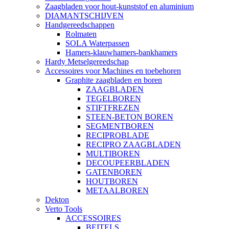
Zaagbladen voor hout-kunststof en aluminium
DIAMANTSCHIJVEN
Handgereedschappen
Rolmaten
SOLA Waterpassen
Hamers-klauwhamers-bankhamers
Hardy Metselgereedschap
Accessoires voor Machines en toebehoren
Graphite zaagbladen en boren
ZAAGBLADEN
TEGELBOREN
STIFTFREZEN
STEEN-BETON BOREN
SEGMENTBOREN
RECIPROBLADE
RECIPRO ZAAGBLADEN
MULTIBOREN
DECOUPEERBLADEN
GATENBOREN
HOUTBOREN
METAALBOREN
Dekton
Verto Tools
ACCESSOIRES
BEITELS