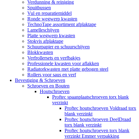
Verdunning & reiniging
Spuitbussen
Vul en reparatiemiddel
Ronde wegwerp kwasten
TechnoTape assortiment afplaktape
Lamelleschijven
Platte wegwerp kwasten
Stokvis afplaktape
Schuurpapier en schuurschijven
Blokkwasten
Verfrollersets en verfbakjes
Professionele kwasten voor aflakken
Radiatorkwasten met platte gebogen steel
Rollers voor saus en verf
Bevestiging & Schroeven
Schroeven en Bouten
Houtschroeven
Proftec spaanplaatschroeven torx blank
verzinkt
Proftec houtschroeven Voldraad torx
blank verzinkt
Proftec houtschroeven DeelDraad
torx blank verzinkt
Proftec houtschroeven torx blank
verzinkt Emmer verpakking