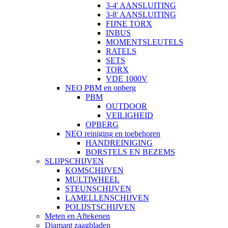
3-4' AANSLUITING
3-8' AANSLUITING
FIJNE TORX
INBUS
MOMENTSLEUTELS
RATELS
SETS
TORX
VDE 1000V
NEO PBM en opberg
PBM
OUTDOOR
VEILIGHEID
OPBERG
NEO reiniging en toebehoren
HANDREINIGING
BORSTELS EN BEZEMS
SLIJPSCHIJVEN
KOMSCHIJVEN
MULTIWHEEL
STEUNSCHIJVEN
LAMELLENSCHIJVEN
POLIJSTSCHIJVEN
Meten en Aftekenen
Diamant zaagbladen