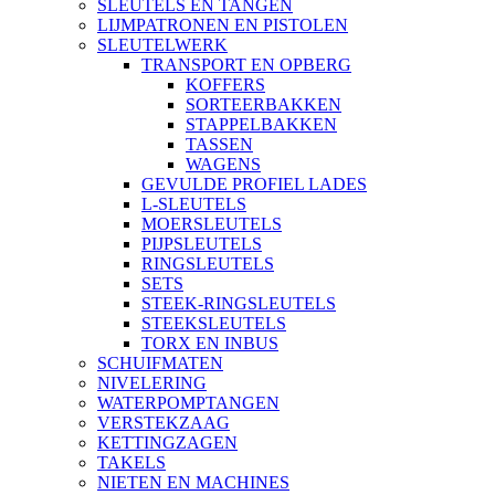
SLEUTELS EN TANGEN
LIJMPATRONEN EN PISTOLEN
SLEUTELWERK
TRANSPORT EN OPBERG
KOFFERS
SORTEERBAKKEN
STAPPELBAKKEN
TASSEN
WAGENS
GEVULDE PROFIEL LADES
L-SLEUTELS
MOERSLEUTELS
PIJPSLEUTELS
RINGSLEUTELS
SETS
STEEK-RINGSLEUTELS
STEEKSLEUTELS
TORX EN INBUS
SCHUIFMATEN
NIVELERING
WATERPOMPTANGEN
VERSTEKZAAG
KETTINGZAGEN
TAKELS
NIETEN EN MACHINES