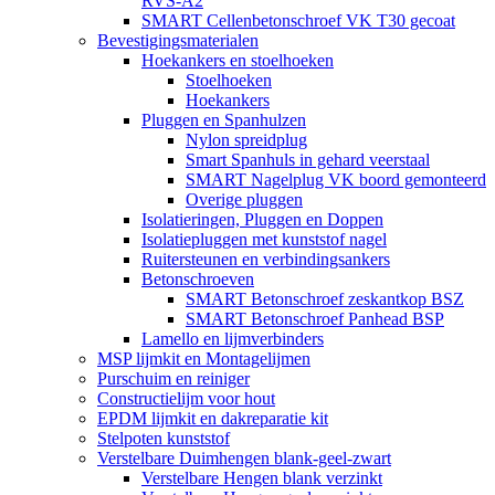
RVS-A2
SMART Cellenbetonschroef VK T30 gecoat
Bevestigingsmaterialen
Hoekankers en stoelhoeken
Stoelhoeken
Hoekankers
Pluggen en Spanhulzen
Nylon spreidplug
Smart Spanhuls in gehard veerstaal
SMART Nagelplug VK boord gemonteerd
Overige pluggen
Isolatieringen, Pluggen en Doppen
Isolatiepluggen met kunststof nagel
Ruitersteunen en verbindingsankers
Betonschroeven
SMART Betonschroef zeskantkop BSZ
SMART Betonschroef Panhead BSP
Lamello en lijmverbinders
MSP lijmkit en Montagelijmen
Purschuim en reiniger
Constructielijm voor hout
EPDM lijmkit en dakreparatie kit
Stelpoten kunststof
Verstelbare Duimhengen blank-geel-zwart
Verstelbare Hengen blank verzinkt