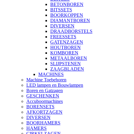
BETONBOREN
BITSSETS
BOORKOPPEN
DIAMANTBOREN
DIVERSEN
DRAADBORSTELS
FREESSETS
GATENZAGEN
HOUTBOREN
KOMBOREN
METAALBOREN
SLIJPSTENEN
ZAAGBLADEN
MACHINES
Machine Toebehoren
LED lampen en Bouwlampen
Boren en Gatzagen
GESCHENKEN
Accuboormachines
BORENSETS
AFKORTZAGEN
DIVERSEN
BOORHAMERS
HAMERS
CIRKELZAGEN