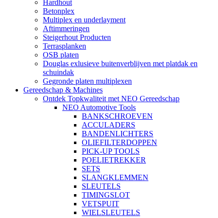
Hardhout
Betonplex
Multiplex en underlayment
Aftimmeringen
Steigerhout Producten
Terrasplanken
OSB platen
Douglas exlusieve buitenverblijven met platdak en
schuindak
Gegronde platen multiplexen
Gereedschap & Machines
Ontdek Topkwaliteit met NEO Gereedschap
NEO Automotive Tools
BANKSCHROEVEN
ACCULADERS
BANDENLICHTERS
OLIEFILTERDOPPEN
PICK-UP TOOLS
POELIETREKKER
SETS
SLANGKLEMMEN
SLEUTELS
TIMINGSLOT
VETSPUIT
WIELSLEUTELS