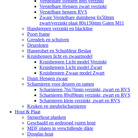
Verstelbare Hengen geel verzinkt
Verstelbare Hengen zwart verzinkt
Verstelbare hengen RVS
Zware Verstelbare duimheng 6x50mm
zwart/verzinkt plaat 80x150mm Gaten M11
Handgrepen verzinkt en blackline
Poort frame
Grendels en schuiven
Deursloten
Hangrolset en Schuifdeur Beslag
Kruishengen licht en zwaarmodel
Kruishengen Licht model Verzinkt
Kruishengen Licht model Zwart
Kruishengen Zwaar model Zwart
Duim Hengen zwaar
Scharnieren voor deuren en ramen
Scharnieren 76x76mm verzinkt, zwart en RVS
Scharnieren 89x89mm verzinkt, zwart en RVS
Scharnieren klein verzinkt, zwart en RVS
Keuken en meubelscharnieren
Hout & Plaat
Steigerhout planken
Geschaafd en gedroogd vuren hout
MDF platen in verschillende dikte
Douglas hout