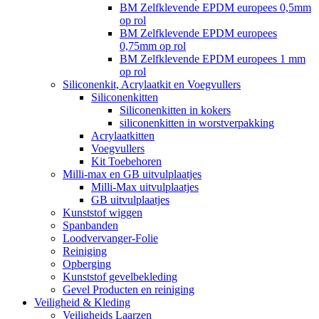
BM Zelfklevende EPDM europees 0,5mm
op rol
BM Zelfklevende EPDM europees
0,75mm op rol
BM Zelfklevende EPDM europees 1 mm
op rol
Siliconenkit, Acrylaatkit en Voegvullers
Siliconenkitten
Siliconenkitten in kokers
siliconenkitten in worstverpakking
Acrylaatkitten
Voegvullers
Kit Toebehoren
Milli-max en GB uitvulplaatjes
Milli-Max uitvulplaatjes
GB uitvulplaatjes
Kunststof wiggen
Spanbanden
Loodvervanger-Folie
Reiniging
Opberging
Kunststof gevelbekleding
Gevel Producten en reiniging
Veiligheid & Kleding
Veiligheids Laarzen