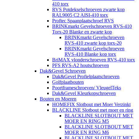
410 torx
RVS Potdekselschroeven zwarte kop
RAL9005 C2 AISI-410 torx
Proftec Spaanplaatschroef RVS
BRINKmarkt Gevelschroeven RVS-410
Torx-20 Blanke en zwarte kop
BRINKmarkt Gevelschroeven
RVS-410 zwarte kop torx-20
BRINKmarkt Gevelschroeven
RVS-410 Blanke kop torx
BriMAX vlonderschroeven RVS-410 torx
PFS RVS-A2 houtschroeven
Dak&Gevel Schroeven
Dak&Gevel Profielplaatschroeven
Golfplaatbouten
Poortframeschroeven/ VleugelTeks
Dak&Gevel Kleurkopschroeven
Bouten en Moeren
HOMEFIX Slotbout met Moer Verzinkt
BLACKLINE Slotbout met moer en ring
BLACKLINE SLOTBOUT MET
MOER EN RING M5
BLACKLINE SLOTBOUT MET
MOER EN RING M6
BLACKLINE SLOTBOUT MET