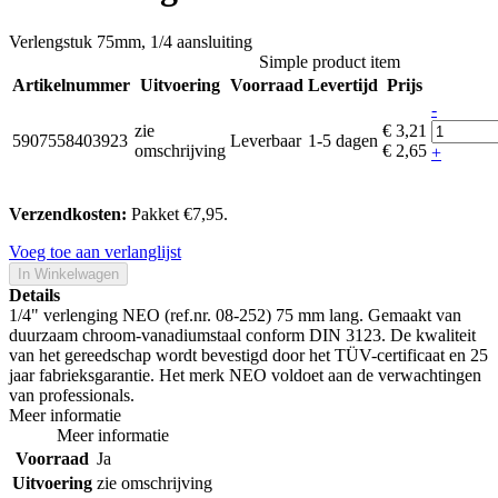
Verlengstuk 75mm, 1/4 aansluiting
Simple product item
Artikelnummer
Uitvoering
Voorraad
Levertijd
Prijs
-
zie
€ 3,21
5907558403923
Leverbaar
1-5 dagen
omschrijving
€ 2,65
+
Verzendkosten:
Pakket €7,95.
Voeg toe aan verlanglijst
In Winkelwagen
Details
1/4" verlenging NEO (ref.nr. 08-252) 75 mm lang. Gemaakt van
duurzaam chroom-vanadiumstaal conform DIN 3123. De kwaliteit
van het gereedschap wordt bevestigd door het TÜV-certificaat en 25
jaar fabrieksgarantie. Het merk NEO voldoet aan de verwachtingen
van professionals.
Meer informatie
Meer informatie
Voorraad
Ja
Uitvoering
zie omschrijving