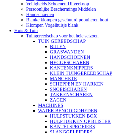
Veiligheids Schoenen Uitverkoop
Persoonlijke Beschermings Middelen
Handschoenen
Blanke klompen geschuurd populieren hout
Klompen Vogelhuisje blank
Huis & Tuin
Tuingereedschap voor het hele seizoen
TUIN GEREEDSCHAP
BIJLEN
GRASWANDEN
HANDSCHOENEN
HEGGESCHAREN
KANTENKNIPPERS
KLEIN TUINGEREEDSCHAP
MANCHETE
SCHEPPEN EN HARKEN
SNOEISCHAREN
TAKKENSCHAREN
ZAGEN
MACHINES
WATER BENODIGDHEDEN
HULPSTUKKEN BOX
HULPTUKKEN OP BLISTER
KANTELSPROEIERS
SLANGGELEIDERS